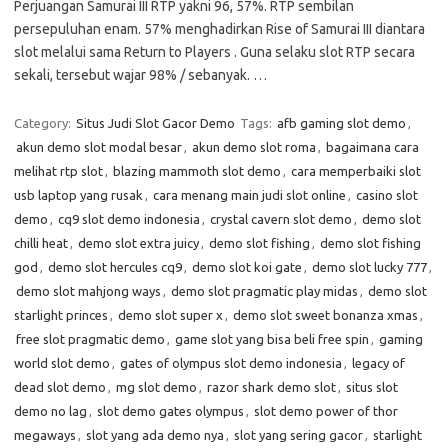
Perjuangan Samurai III RTP yakni 96, 57%. RTP sembilan
persepuluhan enam. 57% menghadirkan Rise of Samurai III diantara
slot melalui sama Return to Players . Guna selaku slot RTP secara
sekali, tersebut wajar 98% / sebanyak. …
Category:
Situs Judi Slot Gacor Demo
Tags:
afb gaming slot demo
,
akun demo slot modal besar
,
akun demo slot roma
,
bagaimana cara
melihat rtp slot
,
blazing mammoth slot demo
,
cara memperbaiki slot
usb laptop yang rusak
,
cara menang main judi slot online
,
casino slot
demo
,
cq9 slot demo indonesia
,
crystal cavern slot demo
,
demo slot
chilli heat
,
demo slot extra juicy
,
demo slot fishing
,
demo slot fishing
god
,
demo slot hercules cq9
,
demo slot koi gate
,
demo slot lucky 777
,
demo slot mahjong ways
,
demo slot pragmatic play midas
,
demo slot
starlight princes
,
demo slot super x
,
demo slot sweet bonanza xmas
,
free slot pragmatic demo
,
game slot yang bisa beli free spin
,
gaming
world slot demo
,
gates of olympus slot demo indonesia
,
legacy of
dead slot demo
,
mg slot demo
,
razor shark demo slot
,
situs slot
demo no lag
,
slot demo gates olympus
,
slot demo power of thor
megaways
,
slot yang ada demo nya
,
slot yang sering gacor
,
starlight