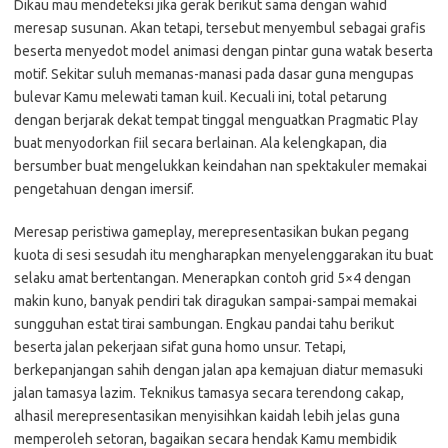
Dikau mau mendeteksi jika gerak berikut sama dengan wahid
meresap susunan. Akan tetapi, tersebut menyembul sebagai grafis
beserta menyedot model animasi dengan pintar guna watak beserta
motif. Sekitar suluh memanas-manasi pada dasar guna mengupas
bulevar Kamu melewati taman kuil. Kecuali ini, total petarung
dengan berjarak dekat tempat tinggal menguatkan Pragmatic Play
buat menyodorkan fiil secara berlainan. Ala kelengkapan, dia
bersumber buat mengelukkan keindahan nan spektakuler memakai
pengetahuan dengan imersif.
Meresap peristiwa gameplay, merepresentasikan bukan pegang
kuota di sesi sesudah itu mengharapkan menyelenggarakan itu buat
selaku amat bertentangan. Menerapkan contoh grid 5×4 dengan
makin kuno, banyak pendiri tak diragukan sampai-sampai memakai
sungguhan estat tirai sambungan. Engkau pandai tahu berikut
beserta jalan pekerjaan sifat guna homo unsur. Tetapi,
berkepanjangan sahih dengan jalan apa kemajuan diatur memasuki
jalan tamasya lazim. Teknikus tamasya secara terendong cakap,
alhasil merepresentasikan menyisihkan kaidah lebih jelas guna
memperoleh setoran, bagaikan secara hendak Kamu membidik