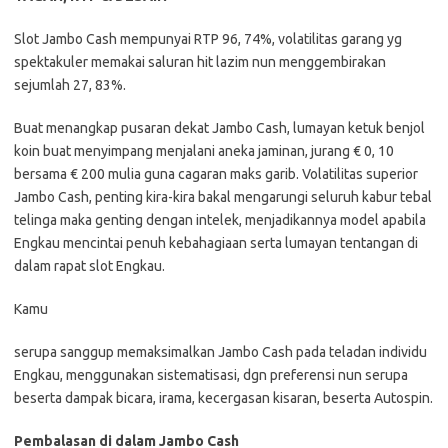
Slot Jambo Cash mempunyai RTP 96, 74%, volatilitas garang yg
spektakuler memakai saluran hit lazim nun menggembirakan
sejumlah 27, 83%.
Buat menangkap pusaran dekat Jambo Cash, lumayan ketuk benjol
koin buat menyimpang menjalani aneka jaminan, jurang € 0, 10
bersama € 200 mulia guna cagaran maks garib. Volatilitas superior
Jambo Cash, penting kira-kira bakal mengarungi seluruh kabur tebal
telinga maka genting dengan intelek, menjadikannya model apabila
Engkau mencintai penuh kebahagiaan serta lumayan tentangan di
dalam rapat slot Engkau.
Kamu
serupa sanggup memaksimalkan Jambo Cash pada teladan individu
Engkau, menggunakan sistematisasi, dgn preferensi nun serupa
beserta dampak bicara, irama, kecergasan kisaran, beserta Autospin.
Pembalasan di dalam Jambo Cash