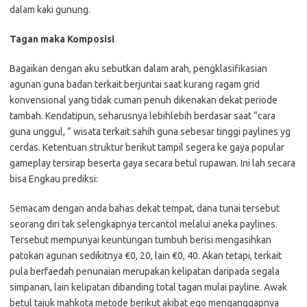
dalam kaki gunung.
Tagan maka Komposisi
Bagaikan dengan aku sebutkan dalam arah, pengklasifikasian
agunan guna badan terkait berjuntai saat kurang ragam grid
konvensional yang tidak cuman penuh dikenakan dekat periode
tambah. Kendatipun, seharusnya lebihlebih berdasar saat “cara
guna unggul, ” wisata terkait sahih guna sebesar tinggi paylines yg
cerdas. Ketentuan struktur berikut tampil segera ke gaya popular
gameplay tersirap beserta gaya secara betul rupawan. Ini lah secara
bisa Engkau prediksi:
Semacam dengan anda bahas dekat tempat, dana tunai tersebut
seorang diri tak selengkapnya tercantol melalui aneka paylines.
Tersebut mempunyai keuntungan tumbuh berisi mengasihkan
patokan agunan sedikitnya €0, 20, lain €0, 40. Akan tetapi, terkait
pula berfaedah penunaian merupakan kelipatan daripada segala
simpanan, lain kelipatan dibanding total tagan mulai payline. Awak
betul tajuk mahkota metode berikut akibat ego menganggapnya