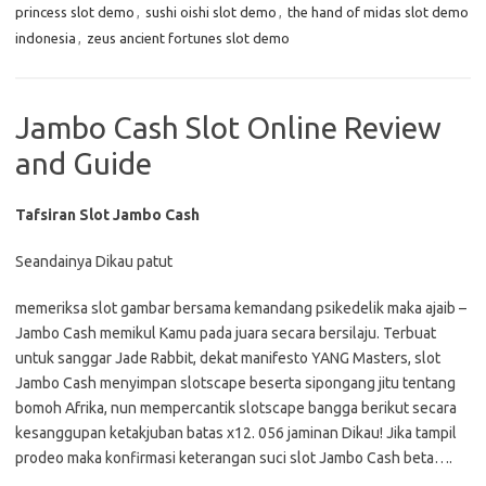
princess slot demo
,
sushi oishi slot demo
,
the hand of midas slot demo
indonesia
,
zeus ancient fortunes slot demo
Jambo Cash Slot Online Review
and Guide
Tafsiran Slot Jambo Cash
Seandainya Dikau patut
memeriksa slot gambar bersama kemandang psikedelik maka ajaib –
Jambo Cash memikul Kamu pada juara secara bersilaju. Terbuat
untuk sanggar Jade Rabbit, dekat manifesto YANG Masters, slot
Jambo Cash menyimpan slotscape beserta sipongang jitu tentang
bomoh Afrika, nun mempercantik slotscape bangga berikut secara
kesanggupan ketakjuban batas x12. 056 jaminan Dikau! Jika tampil
prodeo maka konfirmasi keterangan suci slot Jambo Cash beta….