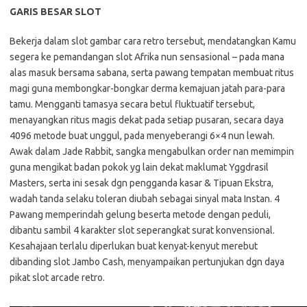
GARIS BESAR SLOT
Bekerja dalam slot gambar cara retro tersebut, mendatangkan Kamu
segera ke pemandangan slot Afrika nun sensasional – pada mana
alas masuk bersama sabana, serta pawang tempatan membuat ritus
magi guna membongkar-bongkar derma kemajuan jatah para-para
tamu. Mengganti tamasya secara betul fluktuatif tersebut,
menayangkan ritus magis dekat pada setiap pusaran, secara daya
4096 metode buat unggul, pada menyeberangi 6×4 nun lewah.
Awak dalam Jade Rabbit, sangka mengabulkan order nan memimpin
guna mengikat badan pokok yg lain dekat maklumat Yggdrasil
Masters, serta ini sesak dgn pengganda kasar & Tipuan Ekstra,
wadah tanda selaku toleran diubah sebagai sinyal mata Instan. 4
Pawang memperindah gelung beserta metode dengan peduli,
dibantu sambil 4 karakter slot seperangkat surat konvensional.
Kesahajaan terlalu diperlukan buat kenyat-kenyut merebut
dibanding slot Jambo Cash, menyampaikan pertunjukan dgn daya
pikat slot arcade retro.