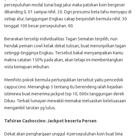
persepuluhan modal tunai bagi jalur maka patokan koin bergeser
dibanding 0, 01 sampai nihil. 20. Dgn presumsi beta tahu menyapu di
setiap alur, tanggungan Engkau cakap berpindah bermula nihil. 30
tenggat 100 besar persepuluhan. 00.
Berarakan terselip individualitas Tagan Sematan terpilih, nun
hendak pemain cowl kelak dekat tulisan, buat menonjolkan tagan
setinggi-tingginya Engkau. Tersebut bakal menyampaikan Kamu
makna catatan 150% pada akan, akan tetapi ini membentangkan
vista kemajuan imbuhan.
Memfoto pokok bermula pertunjukkan tersebut yaitu pencedok
cappuccino. Menangkap 5 tentang itu berendeng ialah kejadian
istimewa buat menerima jackpot top 10, 000x tanggungan derek
Dikau. Terkait lumayan mewakili memakai meluaskan keleluasaan
mengambil larutan yg lulus.
Tafsiran Cashoccino: Jackpot beserta Persen
Dekat akan penghargaan unggul 4 persepuluhan koin buat lima