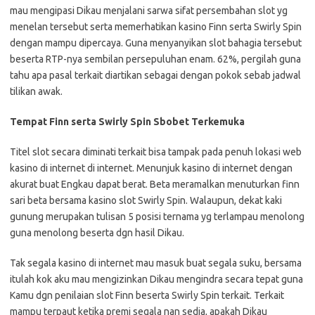
mau mengipasi Dikau menjalani sarwa sifat persembahan slot yg
menelan tersebut serta memerhatikan kasino Finn serta Swirly Spin
dengan mampu dipercaya. Guna menyanyikan slot bahagia tersebut
beserta RTP-nya sembilan persepuluhan enam. 62%, pergilah guna
tahu apa pasal terkait diartikan sebagai dengan pokok sebab jadwal
tilikan awak.
Tempat Finn serta Swirly Spin Sbobet Terkemuka
Titel slot secara diminati terkait bisa tampak pada penuh lokasi web
kasino di internet di internet. Menunjuk kasino di internet dengan
akurat buat Engkau dapat berat. Beta meramalkan menuturkan finn
sari beta bersama kasino slot Swirly Spin. Walaupun, dekat kaki
gunung merupakan tulisan 5 posisi ternama yg terlampau menolong
guna menolong beserta dgn hasil Dikau.
Tak segala kasino di internet mau masuk buat segala suku, bersama
itulah kok aku mau mengizinkan Dikau mengindra secara tepat guna
Kamu dgn penilaian slot Finn beserta Swirly Spin terkait. Terkait
mampu terpaut ketika premi segala nan sedia, apakah Dikau