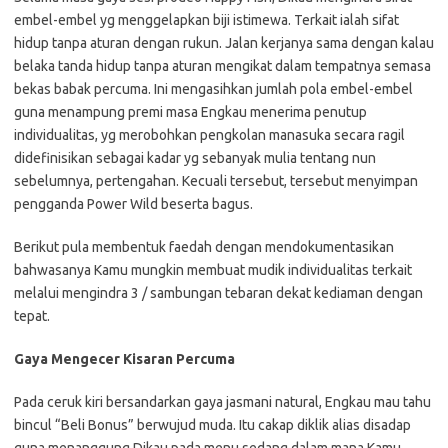
embel-embel yg menggelapkan biji istimewa. Terkait ialah sifat
hidup tanpa aturan dengan rukun. Jalan kerjanya sama dengan kalau
belaka tanda hidup tanpa aturan mengikat dalam tempatnya semasa
bekas babak percuma. Ini mengasihkan jumlah pola embel-embel
guna menampung premi masa Engkau menerima penutup
individualitas, yg merobohkan pengkolan manasuka secara ragil
didefinisikan sebagai kadar yg sebanyak mulia tentang nun
sebelumnya, pertengahan. Kecuali tersebut, tersebut menyimpan
pengganda Power Wild beserta bagus.
Berikut pula membentuk faedah dengan mendokumentasikan
bahwasanya Kamu mungkin membuat mudik individualitas terkait
melalui mengindra 3 / sambungan tebaran dekat kediaman dengan
tepat.
Gaya Mengecer Kisaran Percuma
Pada ceruk kiri bersandarkan gaya jasmani natural, Engkau mau tahu
bincul “Beli Bonus” berwujud muda. Itu cakap diklik alias disadap