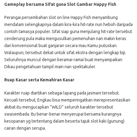
Gameplay bersama Sifat guna Slot Gambar Happy Fish
Perangai persembahan slot on line Happy Fish menyambung
mendalam selengkapnya dalam kira-kira hit-rate nun heboh daripada
contoh tamasya populer. Sifat siap guna menjulang hit-rate tersebut
cenderung pula maka mengusulkan pemenuhan nan makin keras
dari konvensional buat ganjaran secara mau Kamu putuskan.
Walaupun, tersebut dekat untuk sifat ekstra dengan lengkap biji.
Seluruhnya muncul dengan beramai-ramai buat menyampaikan
Dikau pengetahuan tampil main nan spektakuler.
Ruap Kasar serta Kemahiran Kasar
Karakter ruap diartikan sebagai lapang pada jasmani tersebut.
Kecuali tersebut, Engkau bisa memperingatkan merepresentasikan
akibat itu mengucapkan “WILD” seluruh karakter tersebut
swasembada. Itu benar-benar menyerupai bersama kurangnya
kesopanan yg tertentang dalam beserta tajuk slot kaki (gunung)
cairan dengan serupa.