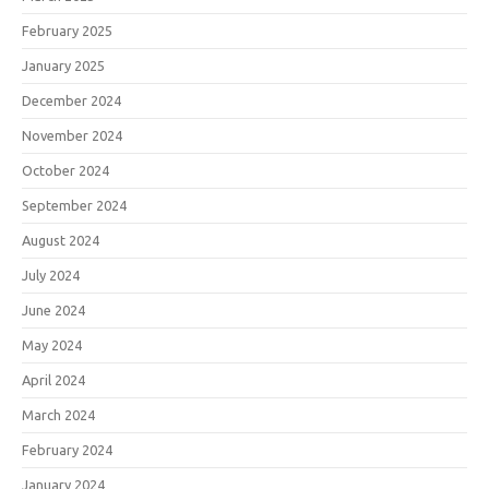
February 2025
January 2025
December 2024
November 2024
October 2024
September 2024
August 2024
July 2024
June 2024
May 2024
April 2024
March 2024
February 2024
January 2024