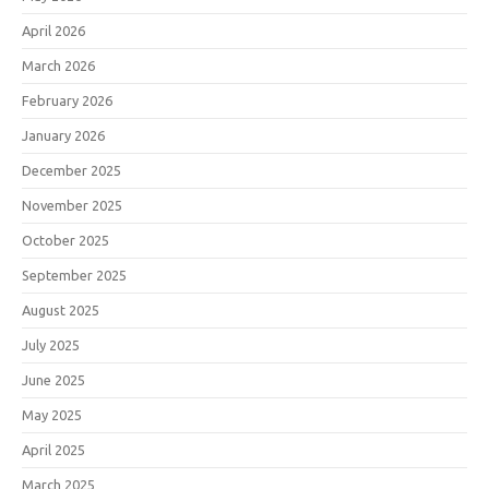
April 2026
March 2026
February 2026
January 2026
December 2025
November 2025
October 2025
September 2025
August 2025
July 2025
June 2025
May 2025
April 2025
March 2025