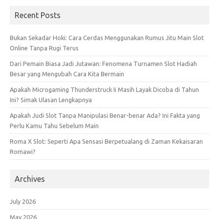
Recent Posts
Bukan Sekadar Hoki: Cara Cerdas Menggunakan Rumus Jitu Main Slot
Online Tanpa Rugi Terus
Dari Pemain Biasa Jadi Jutawan: Fenomena Turnamen Slot Hadiah
Besar yang Mengubah Cara Kita Bermain
Apakah Microgaming Thunderstruck Ii Masih Layak Dicoba di Tahun
Ini? Simak Ulasan Lengkapnya
Apakah Judi Slot Tanpa Manipulasi Benar-benar Ada? Ini Fakta yang
Perlu Kamu Tahu Sebelum Main
Roma X Slot: Seperti Apa Sensasi Berpetualang di Zaman Kekaisaran
Romawi?
Archives
July 2026
May 2026