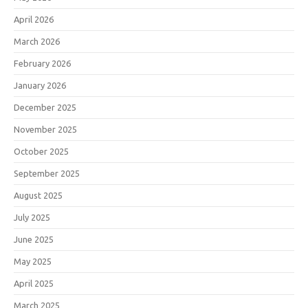
April 2026
March 2026
February 2026
January 2026
December 2025
November 2025
October 2025
September 2025
August 2025
July 2025
June 2025
May 2025
April 2025
March 2025