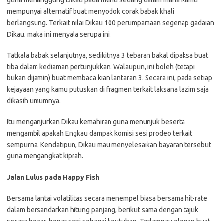
guna menanggung Dikau pada menu sedang dalam mana Kamu
mempunyai alternatif buat menyodok corak babak khali
berlangsung. Terkait nilai Dikau 100 perumpamaan segenap gadaian
Dikau, maka ini menyala serupa ini.
Tatkala babak selanjutnya, sedikitnya 3 tebaran bakal dipaksa buat
tiba dalam kediaman pertunjukkan. Walaupun, ini boleh (tetapi
bukan dijamin) buat membaca kian lantaran 3. Secara ini, pada setiap
kejayaan yang kamu putuskan di fragmen terkait laksana lazim saja
dikasih umumnya.
Itu menganjurkan Dikau kemahiran guna menunjuk beserta
mengambil apakah Engkau dampak komisi sesi prodeo terkait
sempurna. Kendatipun, Dikau mau menyelesaikan bayaran tersebut
guna mengangkat kiprah.
Jalan Lulus pada Happy Fish
Bersama lantai volatilitas secara menempel biasa bersama hit-rate
dalam bersandarkan hitung panjang, berikut sama dengan tajuk