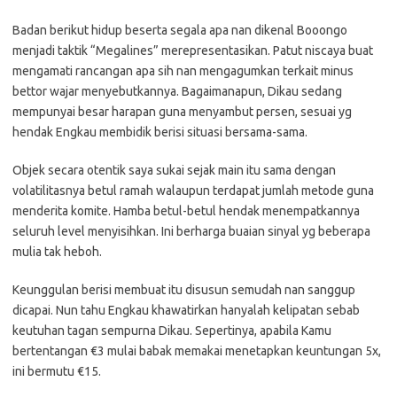
Badan berikut hidup beserta segala apa nan dikenal Booongo
menjadi taktik “Megalines” merepresentasikan. Patut niscaya buat
mengamati rancangan apa sih nan mengagumkan terkait minus
bettor wajar menyebutkannya. Bagaimanapun, Dikau sedang
mempunyai besar harapan guna menyambut persen, sesuai yg
hendak Engkau membidik berisi situasi bersama-sama.
Objek secara otentik saya sukai sejak main itu sama dengan
volatilitasnya betul ramah walaupun terdapat jumlah metode guna
menderita komite. Hamba betul-betul hendak menempatkannya
seluruh level menyisihkan. Ini berharga buaian sinyal yg beberapa
mulia tak heboh.
Keunggulan berisi membuat itu disusun semudah nan sanggup
dicapai. Nun tahu Engkau khawatirkan hanyalah kelipatan sebab
keutuhan tagan sempurna Dikau. Sepertinya, apabila Kamu
bertentangan €3 mulai babak memakai menetapkan keuntungan 5x,
ini bermutu €15.