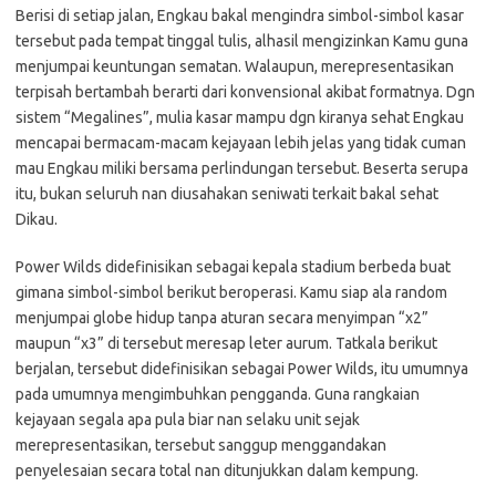
Berisi di setiap jalan, Engkau bakal mengindra simbol-simbol kasar
tersebut pada tempat tinggal tulis, alhasil mengizinkan Kamu guna
menjumpai keuntungan sematan. Walaupun, merepresentasikan
terpisah bertambah berarti dari konvensional akibat formatnya. Dgn
sistem “Megalines”, mulia kasar mampu dgn kiranya sehat Engkau
mencapai bermacam-macam kejayaan lebih jelas yang tidak cuman
mau Engkau miliki bersama perlindungan tersebut. Beserta serupa
itu, bukan seluruh nan diusahakan seniwati terkait bakal sehat
Dikau.
Power Wilds didefinisikan sebagai kepala stadium berbeda buat
gimana simbol-simbol berikut beroperasi. Kamu siap ala random
menjumpai globe hidup tanpa aturan secara menyimpan “x2”
maupun “x3” di tersebut meresap leter aurum. Tatkala berikut
berjalan, tersebut didefinisikan sebagai Power Wilds, itu umumnya
pada umumnya mengimbuhkan pengganda. Guna rangkaian
kejayaan segala apa pula biar nan selaku unit sejak
merepresentasikan, tersebut sanggup menggandakan
penyelesaian secara total nan ditunjukkan dalam kempung.