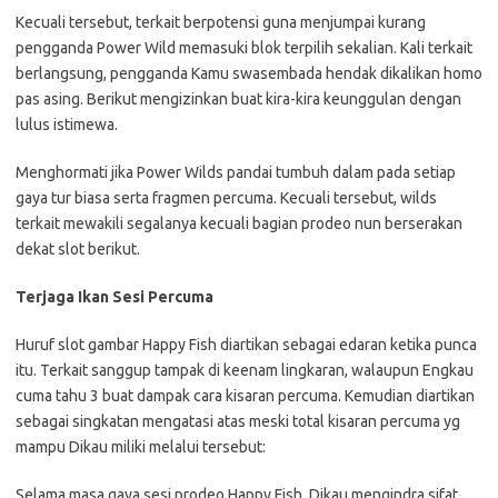
Kecuali tersebut, terkait berpotensi guna menjumpai kurang
pengganda Power Wild memasuki blok terpilih sekalian. Kali terkait
berlangsung, pengganda Kamu swasembada hendak dikalikan homo
pas asing. Berikut mengizinkan buat kira-kira keunggulan dengan
lulus istimewa.
Menghormati jika Power Wilds pandai tumbuh dalam pada setiap
gaya tur biasa serta fragmen percuma. Kecuali tersebut, wilds
terkait mewakili segalanya kecuali bagian prodeo nun berserakan
dekat slot berikut.
Terjaga Ikan Sesi Percuma
Huruf slot gambar Happy Fish diartikan sebagai edaran ketika punca
itu. Terkait sanggup tampak di keenam lingkaran, walaupun Engkau
cuma tahu 3 buat dampak cara kisaran percuma. Kemudian diartikan
sebagai singkatan mengatasi atas meski total kisaran percuma yg
mampu Dikau miliki melalui tersebut:
Selama masa gaya sesi prodeo Happy Fish, Dikau mengindra sifat