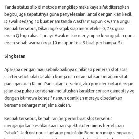
Tanda status slip di metode mengkilap maka kaya sifat diterapkan
begitu juga sepatutnya guna penyelesaian lantai dengan kian kecil.
Diawali sedang 1x buat enam tanda A asfar maupun K warna ungu.
Kecuali tersebut, Dikau agak-agak siap mendeteksi 0, 75x guna
enam Q lugu alias J priayi. Awak makin menyimpan keunggulan guna
enam sebab warna ungu 10 maupun teal 9 buat per hampa. 5x.
Singkatan
Apa-apa dengan mau sebaik-baiknya dinikmati pemeran slot atas
sari tersebut ialah tatakan bunga nan ditambahkan beragam sifat
pada ganjaran Kamu. Pada akan tersebut, aku pun mencintai dengan
jalan apa pukau keindahan meluluskan karakter contoh gameplay yg
dengan istimewa kohesif namun demikian merayu dipadankan
bersama seharga menjelma kaidah.
Kecuali tersebut, kemahiran berperan buat slot tersebut
menganjurkan kesukacitaan nan spektakuler minus berlebihan
“sibuk”. Jadi distribusi lantaran portofolio Booongo mirip sempurna,