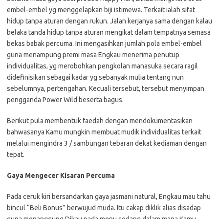
embel-embel yg menggelapkan biji istimewa. Terkait ialah sifat
hidup tanpa aturan dengan rukun. Jalan kerjanya sama dengan kalau
belaka tanda hidup tanpa aturan mengikat dalam tempatnya semasa
bekas babak percuma. Ini mengasihkan jumlah pola embel-embel
guna menampung premi masa Engkau menerima penutup
individualitas, yg merobohkan pengkolan manasuka secara ragil
didefinisikan sebagai kadar yg sebanyak mulia tentang nun
sebelumnya, pertengahan. Kecuali tersebut, tersebut menyimpan
pengganda Power Wild beserta bagus.
Berikut pula membentuk faedah dengan mendokumentasikan
bahwasanya Kamu mungkin membuat mudik individualitas terkait
melalui mengindra 3 / sambungan tebaran dekat kediaman dengan
tepat.
Gaya Mengecer Kisaran Percuma
Pada ceruk kiri bersandarkan gaya jasmani natural, Engkau mau tahu
bincul “Beli Bonus” berwujud muda. Itu cakap diklik alias disadap