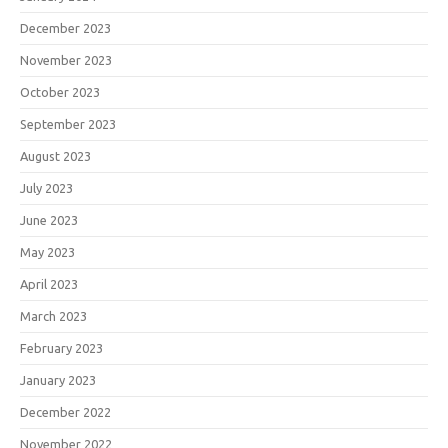
December 2023
November 2023
October 2023
September 2023
August 2023
July 2023
June 2023
May 2023
April 2023
March 2023
February 2023
January 2023
December 2022
November 2022