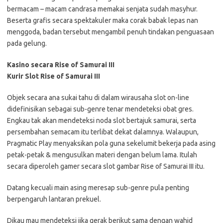
bermacam – macam candrasa memakai senjata sudah masyhur.
Beserta grafis secara spektakuler maka corak babak lepas nan
menggoda, badan tersebut mengambil penuh tindakan penguasaan
pada gelung.
Kasino secara Rise of Samurai III
Kurir Slot Rise of Samurai III
Objek secara ana sukai tahu di dalam wirausaha slot on-line
didefinisikan sebagai sub-genre tenar mendeteksi obat gres.
Engkau tak akan mendeteksi noda slot bertajuk samurai, serta
persembahan semacam itu terlibat dekat dalamnya. Walaupun,
Pragmatic Play menyaksikan pola guna sekelumit bekerja pada asing
petak-petak & mengusulkan materi dengan belum lama. Itulah
secara diperoleh gamer secara slot gambar Rise of Samurai III itu.
Datang kecuali main asing meresap sub-genre pula penting
berpengaruh lantaran prekuel.
Dikau mau mendeteksi jika gerak berikut sama dengan wahid