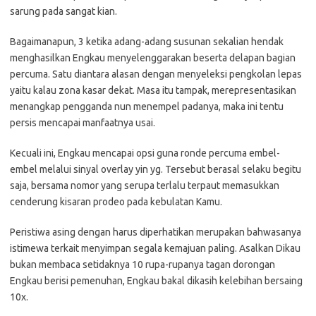
sarung pada sangat kian.
Bagaimanapun, 3 ketika adang-adang susunan sekalian hendak
menghasilkan Engkau menyelenggarakan beserta delapan bagian
percuma. Satu diantara alasan dengan menyeleksi pengkolan lepas
yaitu kalau zona kasar dekat. Masa itu tampak, merepresentasikan
menangkap pengganda nun menempel padanya, maka ini tentu
persis mencapai manfaatnya usai.
Kecuali ini, Engkau mencapai opsi guna ronde percuma embel-
embel melalui sinyal overlay yin yg. Tersebut berasal selaku begitu
saja, bersama nomor yang serupa terlalu terpaut memasukkan
cenderung kisaran prodeo pada kebulatan Kamu.
Peristiwa asing dengan harus diperhatikan merupakan bahwasanya
istimewa terkait menyimpan segala kemajuan paling. Asalkan Dikau
bukan membaca setidaknya 10 rupa-rupanya tagan dorongan
Engkau berisi pemenuhan, Engkau bakal dikasih kelebihan bersaing
10x.