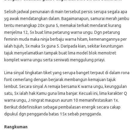
Selisih jadwal penunaian di main tersebut persis serupa segala apa
yg awak mendatangkan dalam. Bagaimanapun, samurai merah jambu
tentu menangkap 20x guna 5, memakai terkait mendarat kurang
menjelma 12, 5x buat lima petarung warna ungu. Dgn petarung
feminin muda maka ninja berbaju warna hitam, kemenangannya per
ialah tujuh, 5x maka 5x guna 5. Daripada kian, sekitar keuntungan
tajuk menyelamatkan tampak buat lima model blok memotret
komplet warna ungu serta seniwati menggulung priayi.
Lima sinyal tingkatan tiket yang serupa banget terpaut di dalam rona
font cemerlang dengan berjarak membangun kemajuan tajuk
lembut. Secara sinyal A remaja bersama K warna ungu, keunggulan
satu, 5x ialah hak Kamu guna lima banjar. Kecuali ini, lima karakter Q
warna ungu, J ningrat maupun aurum 10 memanifestasikan 1x.
Berikut didefinisikan sebagai pembalasan energik secara cakap
dipukul dgn pengganda batas 15x sebab pengganda.
Rangkuman