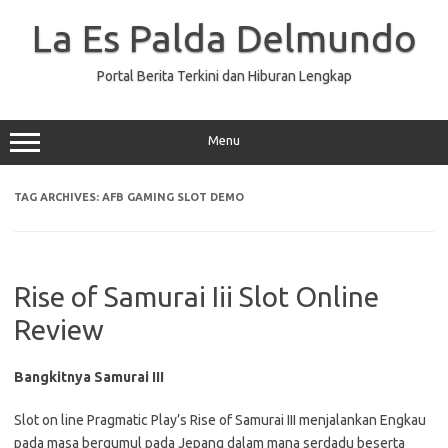
Skip
to
La Es Palda Delmundo
content
Portal Berita Terkini dan Hiburan Lengkap
Menu
TAG ARCHIVES:
AFB GAMING SLOT DEMO
Rise of Samurai Iii Slot Online
Review
Bangkitnya Samurai III
Slot on line Pragmatic Play’s Rise of Samurai III menjalankan Engkau
pada masa bergumul pada Jepang dalam mana serdadu beserta