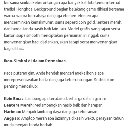
bersama simbol keberuntungan apa banyak kali kita temui internal
tradisi Tionghoa. Background bagian belakang game dihiasi bersama
warna-warna bercahaya dan juga elemen-elemen apa
mencerminkan kemakmuran, sama seperti coin gold, lentera merah,
dan tanda-tanda nasib baik lain-lain. Model grafis yang tajam serta
kartun siapa smooth menciptakan permainan ini nggak cuma
menyenangkan bagi dijalankan, akan tetapi serta menyenangkan
bagi dilihat.
Ikon-Simbol di dalam Permainan
Pada putaran gim, Anda hendak mencari aneka ikon siapa
merepresentasikan harta dan juga keberuntungan. Sedikit ikon
penting mencakup:
Koin Emas:
Lambang apa terutama berharga dalam gim ini.
Lentera Merah:
Melambangkan nasib baik dan harapan.
Harimau:
Menjadi lambang daya dan juga keberanian.
Angpao:
Amplop merah apa lazimnya dikasih waktu perayaan tahun
muda menjadi tanda berkah.