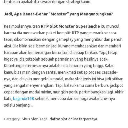
tentukan apakah itu sesuai dengan strategi kamu.
Jadi, Apa Benar-Benar "Monster" yang Menguntungkan?
Kesimpulannya, tren
RTP Slot Monster Superlanche
itu muncul
karena dia menawarkan paket komplit: RTP yang menarik secara
teori, dikombinasikan dengan gameplay yang menghibur dan penuh
aksi. Dia bikin sesi bermain jadi kurang membosankan dan memberi
harapan akan kemenangan beruntun di setiap tarikan. Tapi, tetap
ingat ya, dia tetaplah sebuah permainan yang hasilnya acak.
Keuntungan terbesarnya adalah nilai hiburan yang tinggi. Kalau
kamu bisa main dengan santai, menikmati setiap proses cascade-
nya, dan disiplin mengelola modal, maka slot jenis ini bisa jadi pilihan
yang sangat menyenangkan. Tapi, kalau kamu cuma berburu jackpot
cepat dengan modal minim, mungkin perlu pertimbangkan lagi. Akhir
kata,
baginda168
selamat mencoba dan semoga avalanche-nya
selalu panjang!…
Category:
Situs Slot
Tags:
daftar slot online terpercaya