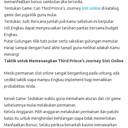
memanfaatkan bonus sambutan jika tersedia.
Tentukan Game: Cari Third Prince’s Journey
slot online
di katalog
game dan juga klik guna mulai.
Tentukan Judi: Rencana jumlah judi Kamu sebelum ini berputar
roll.Engkau dapat menyesuaikan taruhan pantas bersama budget
Engkau.
Putar Gulungan: Klik tuts putar serta saksikan gulungan memutar.
Harap sampai dengan hasil akhir tampil guna melihat adakah Kamu
menang!
Taktik untuk Memenangkan Third Prince’s Journey Slot Online
Meski permainan slot online sangat bergantung pada untung, ada
sedikit taktik siapa mampu Engkau implement bagi menaikkan
probabilitas Anda:
Kenali Game: Sediakan waktu guna memahami aturan dan ciri game
sebelumnya mulai melakukan permainan.
Kelola Anggaran: Pilih anggaran melakukan permainan dan patuhi
batas itu untuk menghindari kehilangan siapa tidak memerlukan.
Manfaatkan Bonus: Selalu periksa benarkah kasino menawarkan