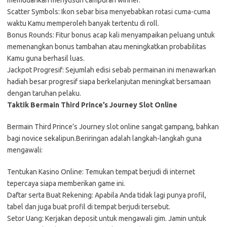
memudahkan menyusun campuran winner.
Scatter Symbols: Ikon sebar bisa menyebabkan rotasi cuma-cuma
waktu Kamu memperoleh banyak tertentu di roll.
Bonus Rounds: Fitur bonus acap kali menyampaikan peluang untuk
memenangkan bonus tambahan atau meningkatkan probabilitas
Kamu guna berhasil luas.
Jackpot Progresif: Sejumlah edisi sebab permainan ini menawarkan
hadiah besar progresif siapa berkelanjutan meningkat bersamaan
dengan taruhan pelaku.
Taktik Bermain Third Prince’s Journey Slot Online
Bermain Third Prince’s Journey slot online sangat gampang, bahkan
bagi novice sekalipun.Beriringan adalah langkah-langkah guna
mengawali:
Tentukan Kasino Online: Temukan tempat berjudi di internet
tepercaya siapa memberikan game ini.
Daftar serta Buat Rekening: Apabila Anda tidak lagi punya profil,
tabel dan juga buat profil di tempat berjudi tersebut.
Setor Uang: Kerjakan deposit untuk mengawali gim. Jamin untuk