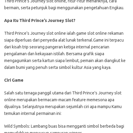
Third Prince’s Journey slot online, fitur-fitur menariknya, cara
bermain, serta petunjuk bagi menggunakan pengetahuan Engkau.
Apa Itu Third Prince’s Journey Slot?
Third Prince’s Journey slot online ialah game slot online rekaman
siapa diperluas dari penyedia alat lunak terkenal.Game ini terpacu
dari kisah trip seorang pangeran ketiga internal pencarian
pengalaman dan kekayaan istilah. Bersama grafik siapa
mengagumkan serta kartun siapa lembut, pemain akan diangkut ke
dalam bumi yang penuh serta simbol kultur Asia yang kaya.
Ciri Game
Salah satu tenaga panggil utama dari Third Prince’s Journey slot
online merupakan bermacam-macam feature memesona apa
dijualnya. Selanjutnya merupakan sejumlah ciri apa mampu Kamu
temukan internal permainan ini:
Wild Symbols: Lambang buas bisa mengganti simbol berbeda bagi