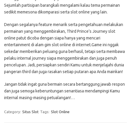
Sejumlah partisipan barangkali mengalami kalau tema permainan
sedikit memesona dikomparasi serta slot online yang lain.
Dengan segalanya feature menarik serta pengetahuan melakukan
permainan yang menggembirakan, Third Prince’s Journey slot
online patut dicoba dengan siapa hanya yang mencari
entertainment di alam gim slot online di internet.Game ini nggak
sekedar memberikan peluang guna berhasil, tetapi serta membawa
pelaku internal journey siapa menggembirakan dan juga penuh
pencelupan. Jadi, persiapkan sendiri Kamu untuk menjelajahi dunia
pangeran third dan juga rasakan setiap putaran apa Anda mainkan!
Jangan tidak ingat guna bermain secara bertanggung jawab respon
dan juga semoga keberuntungan senantiasa mendampingi Kamu
internal masing-masing petualangan!…
Category:
Situs Slot
Tags:
Slot Online