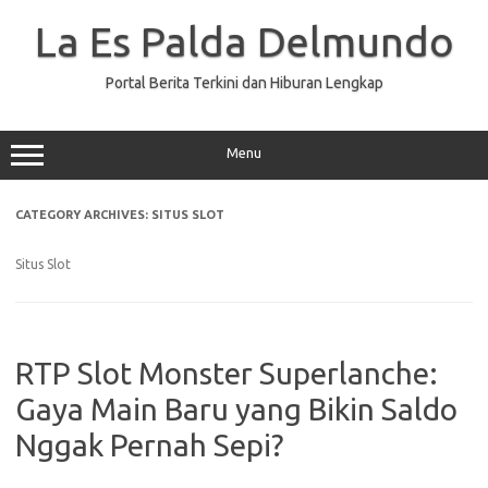
Skip
to
La Es Palda Delmundo
content
Portal Berita Terkini dan Hiburan Lengkap
Menu
CATEGORY ARCHIVES:
SITUS SLOT
Situs Slot
RTP Slot Monster Superlanche:
Gaya Main Baru yang Bikin Saldo
Nggak Pernah Sepi?