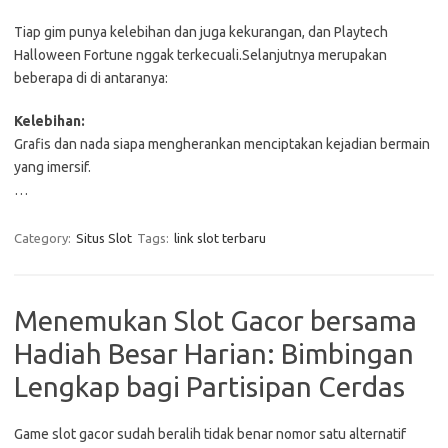
Tiap gim punya kelebihan dan juga kekurangan, dan Playtech
Halloween Fortune nggak terkecuali.Selanjutnya merupakan
beberapa di di antaranya:
Kelebihan:
Grafis dan nada siapa mengherankan menciptakan kejadian bermain
yang imersif.
…
Category:
Situs Slot
Tags:
link slot terbaru
Menemukan Slot Gacor bersama
Hadiah Besar Harian: Bimbingan
Lengkap bagi Partisipan Cerdas
Game slot gacor sudah beralih tidak benar nomor satu alternatif