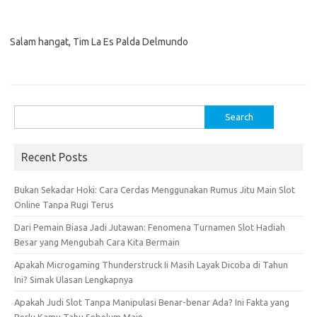
Salam hangat, Tim La Es Palda Delmundo
Search
for:
Recent Posts
Bukan Sekadar Hoki: Cara Cerdas Menggunakan Rumus Jitu Main Slot
Online Tanpa Rugi Terus
Dari Pemain Biasa Jadi Jutawan: Fenomena Turnamen Slot Hadiah
Besar yang Mengubah Cara Kita Bermain
Apakah Microgaming Thunderstruck Ii Masih Layak Dicoba di Tahun
Ini? Simak Ulasan Lengkapnya
Apakah Judi Slot Tanpa Manipulasi Benar-benar Ada? Ini Fakta yang