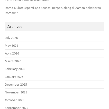
Perlu Kamu Tahu Sebelum Main
Roma X Slot: Seperti Apa Sensasi Berpetualang di Zaman Kekaisaran
Romawi?
Archives
July 2026
May 2026
April 2026
March 2026
February 2026
January 2026
December 2025
November 2025
October 2025
September 2025