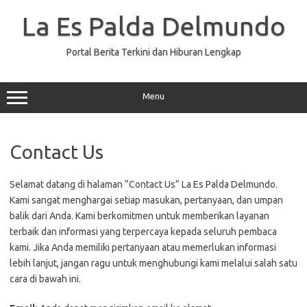
Skip
to
La Es Palda Delmundo
content
Portal Berita Terkini dan Hiburan Lengkap
Menu
Contact Us
Selamat datang di halaman “Contact Us” La Es Palda Delmundo.
Kami sangat menghargai setiap masukan, pertanyaan, dan umpan
balik dari Anda. Kami berkomitmen untuk memberikan layanan
terbaik dan informasi yang terpercaya kepada seluruh pembaca
kami. Jika Anda memiliki pertanyaan atau memerlukan informasi
lebih lanjut, jangan ragu untuk menghubungi kami melalui salah satu
cara di bawah ini.