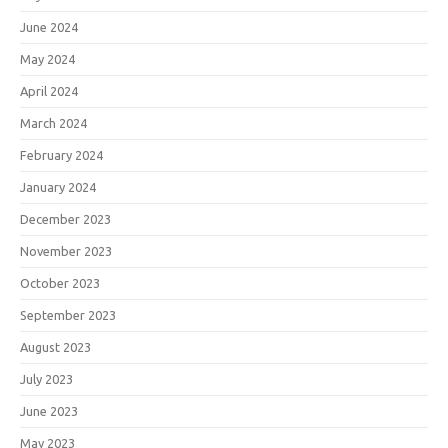
June 2024
May 2024
April 2024
March 2024
February 2024
January 2024
December 2023
November 2023
October 2023
September 2023
August 2023
July 2023
June 2023
May 2023