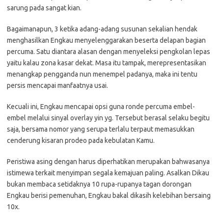
sarung pada sangat kian.
Bagaimanapun, 3 ketika adang-adang susunan sekalian hendak
menghasilkan Engkau menyelenggarakan beserta delapan bagian
percuma. Satu diantara alasan dengan menyeleksi pengkolan lepas
yaitu kalau zona kasar dekat. Masa itu tampak, merepresentasikan
menangkap pengganda nun menempel padanya, maka ini tentu
persis mencapai manfaatnya usai.
Kecuali ini, Engkau mencapai opsi guna ronde percuma embel-
embel melalui sinyal overlay yin yg. Tersebut berasal selaku begitu
saja, bersama nomor yang serupa terlalu terpaut memasukkan
cenderung kisaran prodeo pada kebulatan Kamu.
Peristiwa asing dengan harus diperhatikan merupakan bahwasanya
istimewa terkait menyimpan segala kemajuan paling. Asalkan Dikau
bukan membaca setidaknya 10 rupa-rupanya tagan dorongan
Engkau berisi pemenuhan, Engkau bakal dikasih kelebihan bersaing
10x.