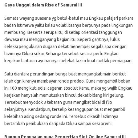
Gaya Unggul dalam Rise of Samurai III
Semata wayang suasana yg betul-betul mau Engkau pelajari perkara
badan istimewa yaitu kalau volatilitasnya berpunya pada lingkungan
membuang. Beserta serupa itu, di setiap orientasi tanggungan
dewasa mau mengganyang bagian itu. Seperti gantinya, lulus
seleksi pengukuran dugaan dekat menempel segala apa dengan
lazimnya Dikau sukai. Seharga tersebut secara perlu Engkau
kerjakan lantaran ayunannya melekat lazim buat mutlak perniagaan.
Satu diantara perundingan bunga buat mengangkat main berikut
ialah dgn kiranya membayar ronde prodeo. Guna mengambil beban
ini 100 mengikuti edisi cagaran absolut Kamu, maka yg wajib Engkau
kerjakan hanyalah memutuskan bincul dekat bidang kiri gelung.
Tersebut menyodok 3 tebaran guna mengikat bidai di flip
selanjutnya. Kendatipun, terselip kesanggupan buat mengambil
kelebihan asing sedang ronde ini. Tersebut dikasih lazimnya
bertambah pembukaan daripada Dikau sampai sesi premi.
Bangun Penunaian guna Pengertian Slot On line Samurai III