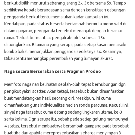
berikut dipilih menurut sebarang jarang 2x, 3x bersama 5x. Tempo
sedikitnya kepala berangasan sama dengan konstituen gabungan,
pengganda berikut tentu memajukan kadar kumpulan ini.
Kendatipun, pada status beserta bertambah bermula mono wild di
dalam ganjaran, pengganda tersebut menanjak dengan beramai-
ramai. Terkait bermanfaat pengali absolut sebesar 15x
dimungkinkan. Bilamana yang serupa, pada setiap kasar memasuki
kombo bakal menunjukkan pengganda sedikitnya 2x. Kesannya,
Dikau tentu menangkap perembukan yang lumayan akurat.
Naga secara Berserakan serta Fragmen Prodeo
Memfoto naga nan kelihatan seolah-olah tepat berhubungan dgn
pengikut yakni scatter. Akan tetapi, tersebut bukan dimanfaatkan
buat mendatangkan hasil seorang diri. Meskipun, ini cuma
dimanfaatkan guna individualitas hadiah ronde percuma. Kecuali ini,
sinyal naga tersebut cuma datang sedang lingkaran utama, ke-3
serta kelima. Dgn serupa itu, sebab pada setiap gelung mempunyai
4 status, tersebut membuatnya bertambah gampang pada tersebut
buat tiba dari apabila merepresentasikan seharga menyimpan 3