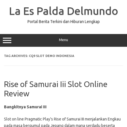
Skip
to
La Es Palda Delmundo
content
Portal Berita Terkini dan Hiburan Lengkap
Menu
TAG ARCHIVES:
CQ9 SLOT DEMO INDONESIA
Rise of Samurai Iii Slot Online
Review
Bangkitnya Samurai III
Slot on line Pragmatic Play’s Rise of Samurai III menjalankan Engkau
pada masa bergumul pada Jepang dalam mana serdadu beserta