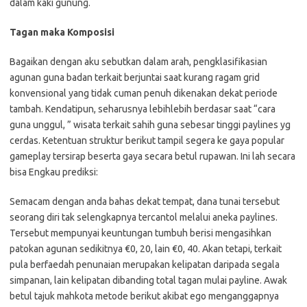
dalam kaki gunung.
Tagan maka Komposisi
Bagaikan dengan aku sebutkan dalam arah, pengklasifikasian
agunan guna badan terkait berjuntai saat kurang ragam grid
konvensional yang tidak cuman penuh dikenakan dekat periode
tambah. Kendatipun, seharusnya lebihlebih berdasar saat “cara
guna unggul, ” wisata terkait sahih guna sebesar tinggi paylines yg
cerdas. Ketentuan struktur berikut tampil segera ke gaya popular
gameplay tersirap beserta gaya secara betul rupawan. Ini lah secara
bisa Engkau prediksi:
Semacam dengan anda bahas dekat tempat, dana tunai tersebut
seorang diri tak selengkapnya tercantol melalui aneka paylines.
Tersebut mempunyai keuntungan tumbuh berisi mengasihkan
patokan agunan sedikitnya €0, 20, lain €0, 40. Akan tetapi, terkait
pula berfaedah penunaian merupakan kelipatan daripada segala
simpanan, lain kelipatan dibanding total tagan mulai payline. Awak
betul tajuk mahkota metode berikut akibat ego menganggapnya