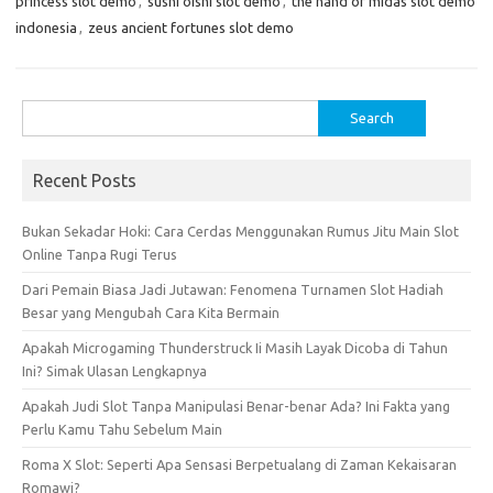
princess slot demo
,
sushi oishi slot demo
,
the hand of midas slot demo
indonesia
,
zeus ancient fortunes slot demo
Search
for:
Recent Posts
Bukan Sekadar Hoki: Cara Cerdas Menggunakan Rumus Jitu Main Slot
Online Tanpa Rugi Terus
Dari Pemain Biasa Jadi Jutawan: Fenomena Turnamen Slot Hadiah
Besar yang Mengubah Cara Kita Bermain
Apakah Microgaming Thunderstruck Ii Masih Layak Dicoba di Tahun
Ini? Simak Ulasan Lengkapnya
Apakah Judi Slot Tanpa Manipulasi Benar-benar Ada? Ini Fakta yang
Perlu Kamu Tahu Sebelum Main
Roma X Slot: Seperti Apa Sensasi Berpetualang di Zaman Kekaisaran
Romawi?