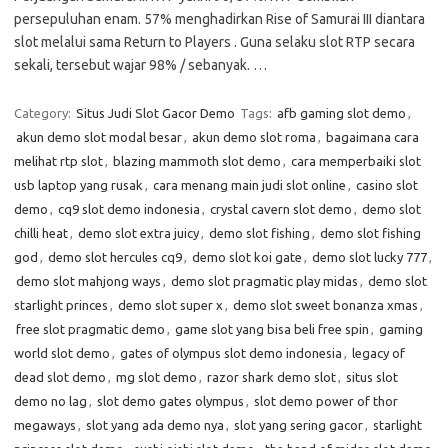
persepuluhan enam. 57% menghadirkan Rise of Samurai III diantara
slot melalui sama Return to Players . Guna selaku slot RTP secara
sekali, tersebut wajar 98% / sebanyak. …
Category:
Situs Judi Slot Gacor Demo
Tags:
afb gaming slot demo
,
akun demo slot modal besar
,
akun demo slot roma
,
bagaimana cara
melihat rtp slot
,
blazing mammoth slot demo
,
cara memperbaiki slot
usb laptop yang rusak
,
cara menang main judi slot online
,
casino slot
demo
,
cq9 slot demo indonesia
,
crystal cavern slot demo
,
demo slot
chilli heat
,
demo slot extra juicy
,
demo slot fishing
,
demo slot fishing
god
,
demo slot hercules cq9
,
demo slot koi gate
,
demo slot lucky 777
,
demo slot mahjong ways
,
demo slot pragmatic play midas
,
demo slot
starlight princes
,
demo slot super x
,
demo slot sweet bonanza xmas
,
free slot pragmatic demo
,
game slot yang bisa beli free spin
,
gaming
world slot demo
,
gates of olympus slot demo indonesia
,
legacy of
dead slot demo
,
mg slot demo
,
razor shark demo slot
,
situs slot
demo no lag
,
slot demo gates olympus
,
slot demo power of thor
megaways
,
slot yang ada demo nya
,
slot yang sering gacor
,
starlight