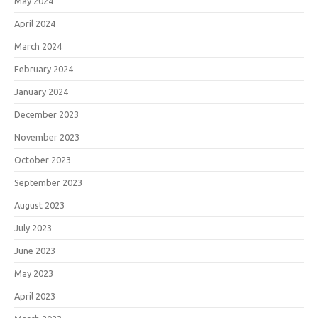
May 2024
April 2024
March 2024
February 2024
January 2024
December 2023
November 2023
October 2023
September 2023
August 2023
July 2023
June 2023
May 2023
April 2023