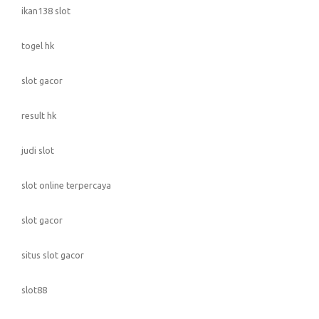
ikan138 slot
togel hk
slot gacor
result hk
judi slot
slot online terpercaya
slot gacor
situs slot gacor
slot88