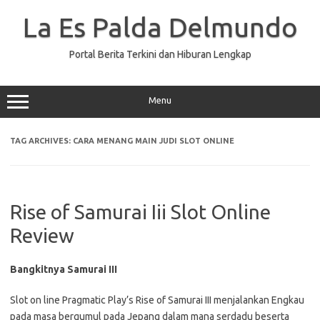
Skip
to
La Es Palda Delmundo
content
Portal Berita Terkini dan Hiburan Lengkap
Menu
TAG ARCHIVES:
CARA MENANG MAIN JUDI SLOT ONLINE
Rise of Samurai Iii Slot Online
Review
Bangkitnya Samurai III
Slot on line Pragmatic Play’s Rise of Samurai III menjalankan Engkau
pada masa bergumul pada Jepang dalam mana serdadu beserta