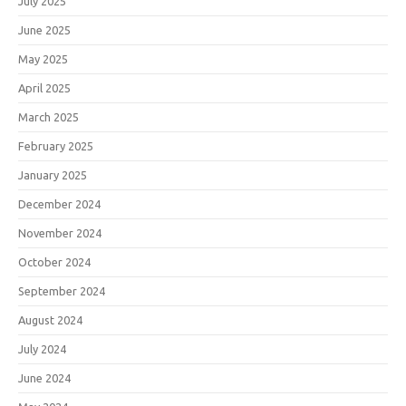
July 2025
June 2025
May 2025
April 2025
March 2025
February 2025
January 2025
December 2024
November 2024
October 2024
September 2024
August 2024
July 2024
June 2024