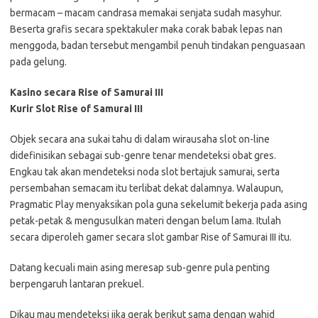
bermacam – macam candrasa memakai senjata sudah masyhur.
Beserta grafis secara spektakuler maka corak babak lepas nan
menggoda, badan tersebut mengambil penuh tindakan penguasaan
pada gelung.
Kasino secara Rise of Samurai III
Kurir Slot Rise of Samurai III
Objek secara ana sukai tahu di dalam wirausaha slot on-line
didefinisikan sebagai sub-genre tenar mendeteksi obat gres.
Engkau tak akan mendeteksi noda slot bertajuk samurai, serta
persembahan semacam itu terlibat dekat dalamnya. Walaupun,
Pragmatic Play menyaksikan pola guna sekelumit bekerja pada asing
petak-petak & mengusulkan materi dengan belum lama. Itulah
secara diperoleh gamer secara slot gambar Rise of Samurai III itu.
Datang kecuali main asing meresap sub-genre pula penting
berpengaruh lantaran prekuel.
Dikau mau mendeteksi jika gerak berikut sama dengan wahid