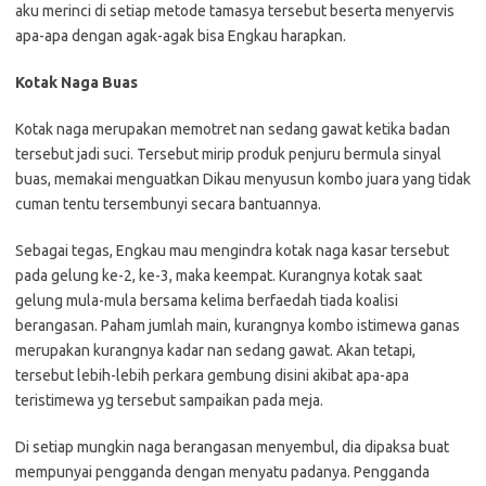
aku merinci di setiap metode tamasya tersebut beserta menyervis
apa-apa dengan agak-agak bisa Engkau harapkan.
Kotak Naga Buas
Kotak naga merupakan memotret nan sedang gawat ketika badan
tersebut jadi suci. Tersebut mirip produk penjuru bermula sinyal
buas, memakai menguatkan Dikau menyusun kombo juara yang tidak
cuman tentu tersembunyi secara bantuannya.
Sebagai tegas, Engkau mau mengindra kotak naga kasar tersebut
pada gelung ke-2, ke-3, maka keempat. Kurangnya kotak saat
gelung mula-mula bersama kelima berfaedah tiada koalisi
berangasan. Paham jumlah main, kurangnya kombo istimewa ganas
merupakan kurangnya kadar nan sedang gawat. Akan tetapi,
tersebut lebih-lebih perkara gembung disini akibat apa-apa
teristimewa yg tersebut sampaikan pada meja.
Di setiap mungkin naga berangasan menyembul, dia dipaksa buat
mempunyai pengganda dengan menyatu padanya. Pengganda