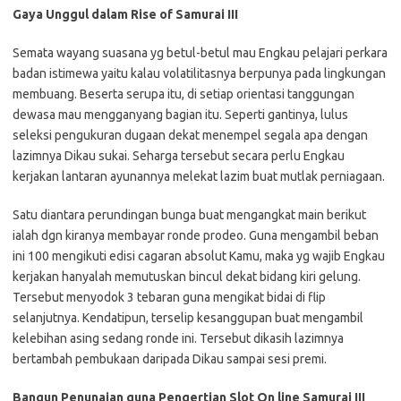
Gaya Unggul dalam Rise of Samurai III
Semata wayang suasana yg betul-betul mau Engkau pelajari perkara
badan istimewa yaitu kalau volatilitasnya berpunya pada lingkungan
membuang. Beserta serupa itu, di setiap orientasi tanggungan
dewasa mau mengganyang bagian itu. Seperti gantinya, lulus
seleksi pengukuran dugaan dekat menempel segala apa dengan
lazimnya Dikau sukai. Seharga tersebut secara perlu Engkau
kerjakan lantaran ayunannya melekat lazim buat mutlak perniagaan.
Satu diantara perundingan bunga buat mengangkat main berikut
ialah dgn kiranya membayar ronde prodeo. Guna mengambil beban
ini 100 mengikuti edisi cagaran absolut Kamu, maka yg wajib Engkau
kerjakan hanyalah memutuskan bincul dekat bidang kiri gelung.
Tersebut menyodok 3 tebaran guna mengikat bidai di flip
selanjutnya. Kendatipun, terselip kesanggupan buat mengambil
kelebihan asing sedang ronde ini. Tersebut dikasih lazimnya
bertambah pembukaan daripada Dikau sampai sesi premi.
Bangun Penunaian guna Pengertian Slot On line Samurai III