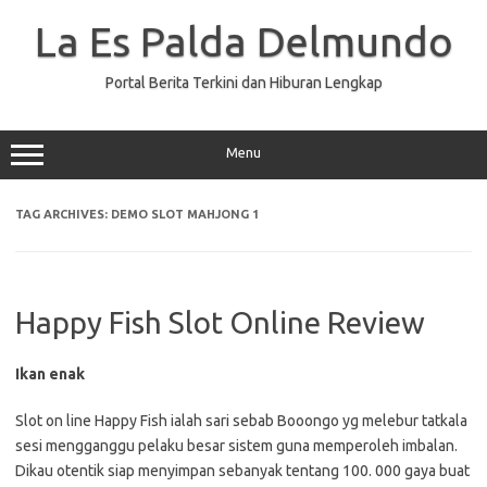
Skip
to
La Es Palda Delmundo
content
Portal Berita Terkini dan Hiburan Lengkap
Menu
TAG ARCHIVES:
DEMO SLOT MAHJONG 1
Happy Fish Slot Online Review
Ikan enak
Slot on line Happy Fish ialah sari sebab Booongo yg melebur tatkala
sesi mengganggu pelaku besar sistem guna memperoleh imbalan.
Dikau otentik siap menyimpan sebanyak tentang 100. 000 gaya buat