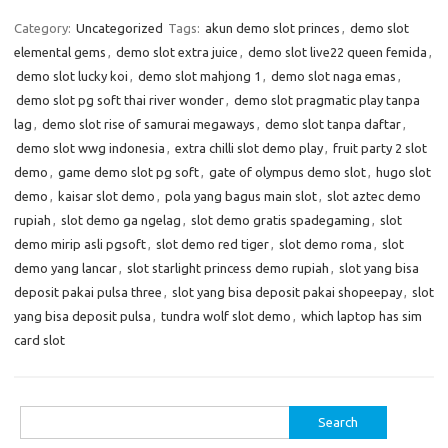
Category:
Uncategorized
Tags:
akun demo slot princes
,
demo slot
elemental gems
,
demo slot extra juice
,
demo slot live22 queen femida
,
demo slot lucky koi
,
demo slot mahjong 1
,
demo slot naga emas
,
demo slot pg soft thai river wonder
,
demo slot pragmatic play tanpa
lag
,
demo slot rise of samurai megaways
,
demo slot tanpa daftar
,
demo slot wwg indonesia
,
extra chilli slot demo play
,
fruit party 2 slot
demo
,
game demo slot pg soft
,
gate of olympus demo slot
,
hugo slot
demo
,
kaisar slot demo
,
pola yang bagus main slot
,
slot aztec demo
rupiah
,
slot demo ga ngelag
,
slot demo gratis spadegaming
,
slot
demo mirip asli pgsoft
,
slot demo red tiger
,
slot demo roma
,
slot
demo yang lancar
,
slot starlight princess demo rupiah
,
slot yang bisa
deposit pakai pulsa three
,
slot yang bisa deposit pakai shopeepay
,
slot
yang bisa deposit pulsa
,
tundra wolf slot demo
,
which laptop has sim
card slot
Search
for: