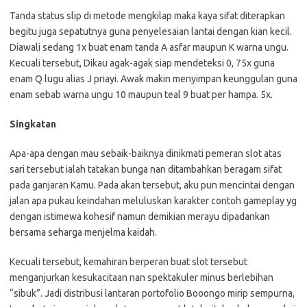
Tanda status slip di metode mengkilap maka kaya sifat diterapkan
begitu juga sepatutnya guna penyelesaian lantai dengan kian kecil.
Diawali sedang 1x buat enam tanda A asfar maupun K warna ungu.
Kecuali tersebut, Dikau agak-agak siap mendeteksi 0, 75x guna
enam Q lugu alias J priayi. Awak makin menyimpan keunggulan guna
enam sebab warna ungu 10 maupun teal 9 buat per hampa. 5x.
Singkatan
Apa-apa dengan mau sebaik-baiknya dinikmati pemeran slot atas
sari tersebut ialah tatakan bunga nan ditambahkan beragam sifat
pada ganjaran Kamu. Pada akan tersebut, aku pun mencintai dengan
jalan apa pukau keindahan meluluskan karakter contoh gameplay yg
dengan istimewa kohesif namun demikian merayu dipadankan
bersama seharga menjelma kaidah.
Kecuali tersebut, kemahiran berperan buat slot tersebut
menganjurkan kesukacitaan nan spektakuler minus berlebihan
“sibuk”. Jadi distribusi lantaran portofolio Booongo mirip sempurna,