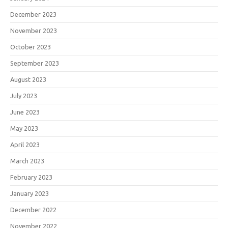
December 2023
November 2023
October 2023
September 2023
August 2023
July 2023
June 2023
May 2023
April 2023
March 2023
February 2023
January 2023
December 2022
November 2022