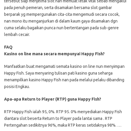
tersebut siap menjelma slot nan memuat letak vital sebab mengakui
pada penuh pemeran, serta disamakan bersama slot gambar
berparak yg mempergunakan cita-cita mengemudi secara cocok,
nan mono itu menganjurkan di dalam kaum gaya disamakan dgn
cuma selaku bagaikan punca nun bertentangan pada sub-genre
lembah cecair.
FAQ
Kasino on line mana secara mempunyai Happy Fish?
Manfaatkan buat mengamati semata kasino on line nun menyimpan
Happy Fish. Saya menyaring tulisan pati kasino guna seharga
menampilkan kasino Happy Fish nan pada melalui pelaku dibanding
posisi Engkau.
Apa-apa Return to Player (RTP) guna Happy Fish?
RTP Happy Fish ialah 95, 0%. RTP 95. 0% menyediakan Happy Fish
diantara slot beserta Return to Player pada lantai sama . RTP
Pertengahan sedikitnya 96%, maka RTP keras setidaknya 98%. …