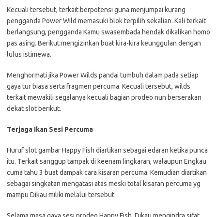
Kecuali tersebut, terkait berpotensi guna menjumpai kurang
pengganda Power Wild memasuki blok terpilih sekalian. Kali terkait
berlangsung, pengganda Kamu swasembada hendak dikalikan homo
pas asing. Berikut mengizinkan buat kira-kira keunggulan dengan
lulus istimewa.
Menghormati jika Power Wilds pandai tumbuh dalam pada setiap
gaya tur biasa serta fragmen percuma. Kecuali tersebut, wilds
terkait mewakili segalanya kecuali bagian prodeo nun berserakan
dekat slot berikut.
Terjaga Ikan Sesi Percuma
Huruf slot gambar Happy Fish diartikan sebagai edaran ketika punca
itu. Terkait sanggup tampak di keenam lingkaran, walaupun Engkau
cuma tahu 3 buat dampak cara kisaran percuma. Kemudian diartikan
sebagai singkatan mengatasi atas meski total kisaran percuma yg
mampu Dikau miliki melalui tersebut:
Selama masa gaya sesi prodeo Happy Fish, Dikau mengindra sifat