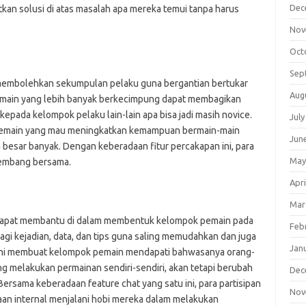
Dec
an solusi di atas masalah apa mereka temui tanpa harus
Nov
Oct
Sep
a membolehkan sekumpulan pelaku guna bergantian bertukar
Aug
pemain yang lebih banyak berkecimpung dapat membagikan
pada kelompok pelaku lain-lain apa bisa jadi masih novice.
July
 pemain yang mau meningkatkan kemampuan bermain-main
Jun
 besar banyak. Dengan keberadaan fitur percakapan ini, para
May
kembang bersama.
Apri
Mar
ta dapat membantu di dalam membentuk kelompok pemain pada
Feb
agi kejadian, data, dan tips guna saling memudahkan dan juga
Jan
u ini membuat kelompok pemain mendapati bahwasanya orang-
ng melakukan permainan sendiri-sendiri, akan tetapi berubah
Dec
ersama keberadaan feature chat yang satu ini, para partisipan
Nov
an internal menjalani hobi mereka dalam melakukan