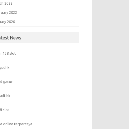
ch 2022
ruary 2022
uary 2020
atest News
an138 slot
gel hk
ot gacor
sult hk
di slot
ot online terpercaya