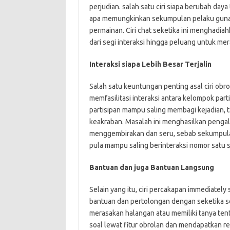
perjudian. salah satu ciri siapa berubah day
apa memungkinkan sekumpulan pelaku guna 
permainan. Ciri chat seketika ini menghad
dari segi interaksi hingga peluang untuk mer
Interaksi siapa Lebih Besar Terjalin
Salah satu keuntungan penting asal ciri obr
memfasilitasi interaksi antara kelompok part
partisipan mampu saling membagi kejadian, 
keakraban. Masalah ini menghasilkan pengal
menggembirakan dan seru, sebab sekumpulan
pula mampu saling berinteraksi nomor satu 
Bantuan dan juga Bantuan Langsung
Selain yang itu, ciri percakapan immediate
bantuan dan pertolongan dengan seketika se
merasakan halangan atau memiliki tanya t
soal lewat fitur obrolan dan mendapatkan re