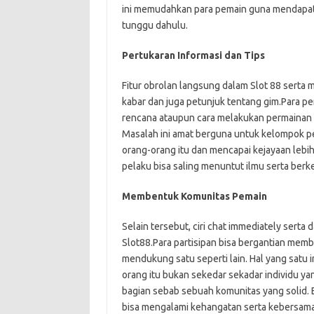
ini memudahkan para pemain guna mendapatk
tunggu dahulu.
Pertukaran Informasi dan Tips
Fitur obrolan langsung dalam Slot 88 sert
kabar dan juga petunjuk tentang gim.Para 
rencana ataupun cara melakukan permainan ke
Masalah ini amat berguna untuk kelompok
orang-orang itu dan mencapai kejayaan lebih
pelaku bisa saling menuntut ilmu serta ber
Membentuk Komunitas Pemain
Selain tersebut, ciri chat immediately ser
Slot88.Para partisipan bisa bergantian memb
mendukung satu seperti lain. Hal yang sat
orang itu bukan sekedar sekadar individu ya
bagian sebab sebuah komunitas yang solid. B
bisa mengalami kehangatan serta kebersama