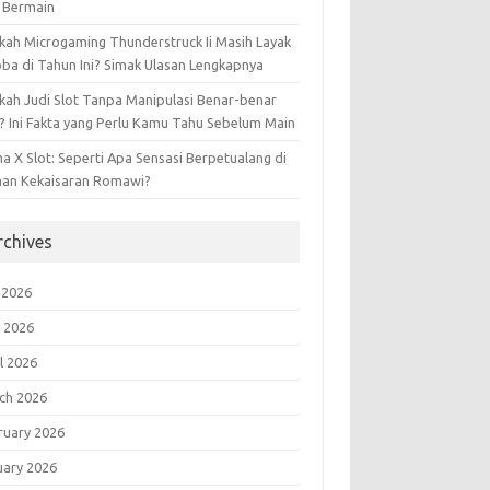
a Bermain
kah Microgaming Thunderstruck Ii Masih Layak
oba di Tahun Ini? Simak Ulasan Lengkapnya
kah Judi Slot Tanpa Manipulasi Benar-benar
? Ini Fakta yang Perlu Kamu Tahu Sebelum Main
a X Slot: Seperti Apa Sensasi Berpetualang di
an Kekaisaran Romawi?
rchives
 2026
 2026
l 2026
ch 2026
ruary 2026
uary 2026