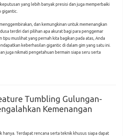
eputusan yang lebih banyak presisi dan juga memperbaiki
 gigantic.
pa menggembirakan, dan kemungkinan untuk memenangkan
usa terdiri dari pilihan apa akurat bagi para penggemar
tipu muslihat yang pernah kita bagikan pada atas, Anda
apatkan keberhasilan gigantic di dalam gim yang satu ini.
dan juga nikmati pengetahuan bermain siapa seru serta
eature Tumbling Gulungan-
engalahkan Kemenangan
ik hanya. Terdapat rencana serta teknik khusus siapa dapat