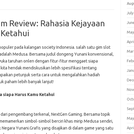
Aug
July
im Review: Rahasia Kejayaan
Jun
 Ketahui
May
Apri
populer pada kalangan society Indonesia. salah satu gim slot
Mar
 adalah Medusa. Bersama judul dongeng Yunani konvensional,
a taruhan onlen dengan fitur-fitur menggaet siapa
Feb
, kita hendak mendiskusikan lebih spesifikasi tentang
Jan
paikan petunjuk serta cara untuk mengalahkan hadiah
Dec
tuk paham lebih banyak lanjut!
Nov
a siapa Harus Kamu Ketahui
Oct
Sep
g dari pengembang terkenal, NextGen Gaming. Bersama topik
May
i memamerkan simbol-simbol berciri khas mirip Medusa sendiri,
k Negara Yunani.Grafis yang disajikan di dalam game yang satu
Apri