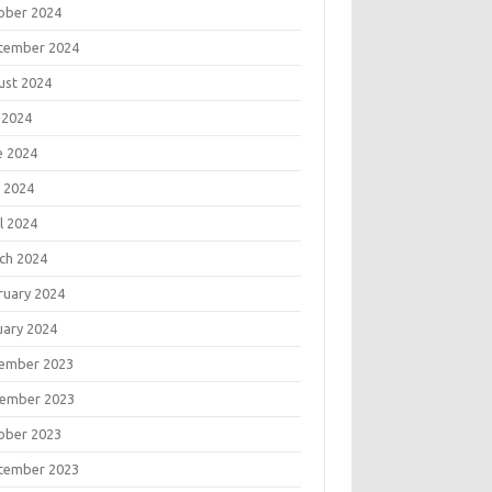
ober 2024
tember 2024
ust 2024
 2024
e 2024
 2024
l 2024
ch 2024
ruary 2024
uary 2024
ember 2023
ember 2023
ober 2023
tember 2023