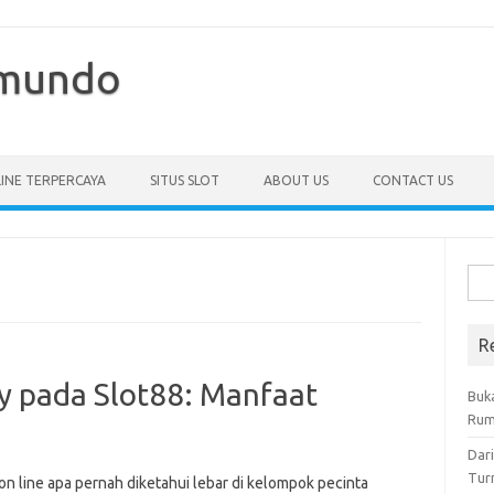
lmundo
INE TERPERCAYA
SITUS SLOT
ABOUT US
CONTACT US
Sea
for:
R
ly pada Slot88: Manfaat
Buk
Rum
Dar
Tur
on line apa pernah diketahui lebar di kelompok pecinta