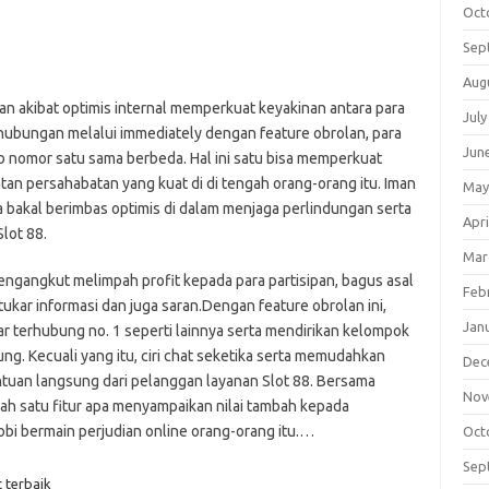
Oct
Sep
Aug
an akibat optimis internal memperkuat keyakinan antara para
July
rhubungan melalui immediately dengan feature obrolan, para
Jun
ab nomor satu sama berbeda. Hal ini satu bisa memperkuat
an persahabatan yang kuat di di tengah orang-orang itu. Iman
May
ga bakal berimbas optimis di dalam menjaga perlindungan serta
Apri
lot 88.
Mar
mengangkut melimpah profit kepada para partisipan, bagus asal
Feb
ukar informasi dan juga saran.Dengan feature obrolan ini,
Jan
r terhubung no. 1 seperti lainnya serta mendirikan kelompok
g. Kecuali yang itu, ciri chat seketika serta memudahkan
Dec
tuan langsung dari pelanggan layanan Slot 88. Bersama
Nov
lah satu fitur apa menyampaikan nilai tambah kepada
obi bermain perjudian online orang-orang itu.…
Oct
Sep
t terbaik