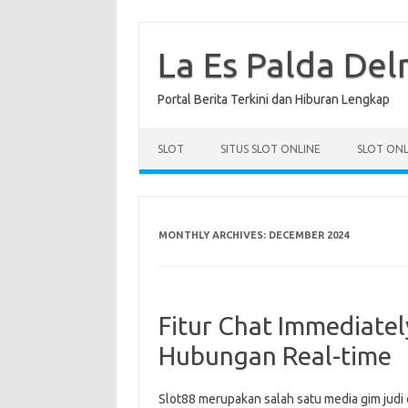
Skip
to
content
La Es Palda De
Portal Berita Terkini dan Hiburan Lengkap
SLOT
SITUS SLOT ONLINE
SLOT ONL
MONTHLY ARCHIVES:
DECEMBER 2024
Fitur Chat Immediate
Hubungan Real-time
Slot88 merupakan salah satu media gim judi 