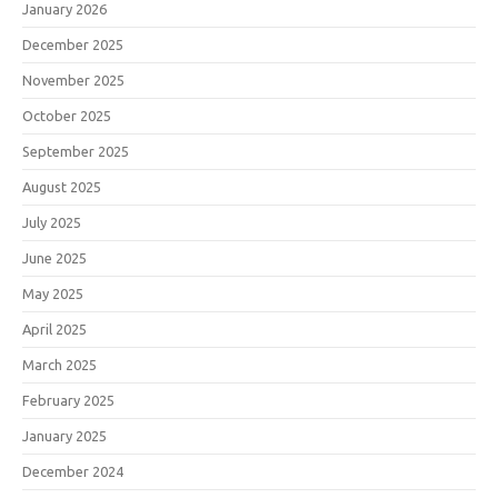
January 2026
December 2025
November 2025
October 2025
September 2025
August 2025
July 2025
June 2025
May 2025
April 2025
March 2025
February 2025
January 2025
December 2024