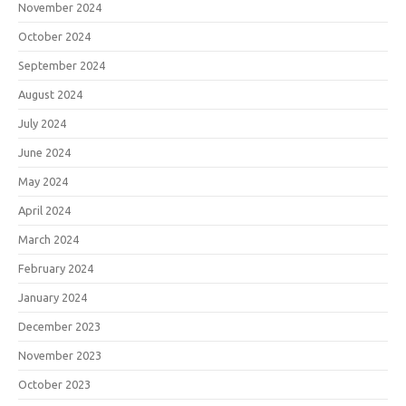
November 2024
October 2024
September 2024
August 2024
July 2024
June 2024
May 2024
April 2024
March 2024
February 2024
January 2024
December 2023
November 2023
October 2023