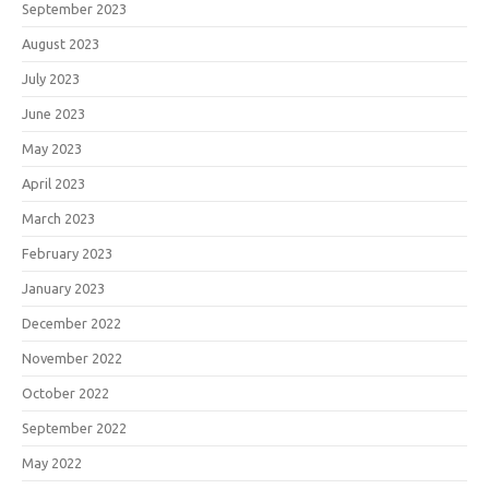
September 2023
August 2023
July 2023
June 2023
May 2023
April 2023
March 2023
February 2023
January 2023
December 2022
November 2022
October 2022
September 2022
May 2022