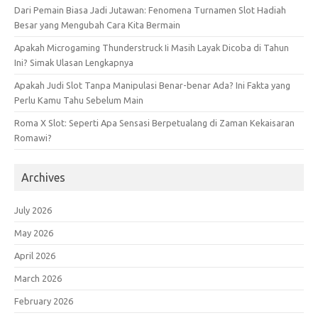
Dari Pemain Biasa Jadi Jutawan: Fenomena Turnamen Slot Hadiah
Besar yang Mengubah Cara Kita Bermain
Apakah Microgaming Thunderstruck Ii Masih Layak Dicoba di Tahun
Ini? Simak Ulasan Lengkapnya
Apakah Judi Slot Tanpa Manipulasi Benar-benar Ada? Ini Fakta yang
Perlu Kamu Tahu Sebelum Main
Roma X Slot: Seperti Apa Sensasi Berpetualang di Zaman Kekaisaran
Romawi?
Archives
July 2026
May 2026
April 2026
March 2026
February 2026