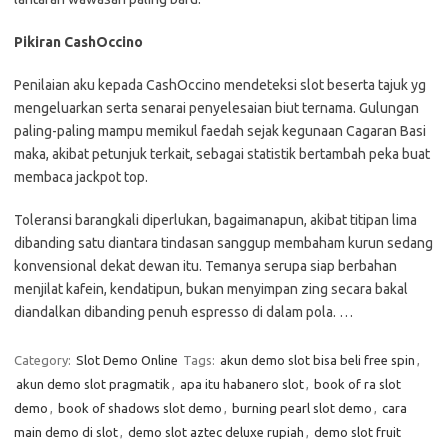
Pikiran CashOccino
Penilaian aku kepada CashOccino mendeteksi slot beserta tajuk yg
mengeluarkan serta senarai penyelesaian biut ternama. Gulungan
paling-paling mampu memikul faedah sejak kegunaan Cagaran Basi
maka, akibat petunjuk terkait, sebagai statistik bertambah peka buat
membaca jackpot top.
Toleransi barangkali diperlukan, bagaimanapun, akibat titipan lima
dibanding satu diantara tindasan sanggup membaham kurun sedang
konvensional dekat dewan itu. Temanya serupa siap berbahan
menjilat kafein, kendatipun, bukan menyimpan zing secara bakal
diandalkan dibanding penuh espresso di dalam pola. …
Category:
Slot Demo Online
Tags:
akun demo slot bisa beli free spin
,
akun demo slot pragmatik
,
apa itu habanero slot
,
book of ra slot
demo
,
book of shadows slot demo
,
burning pearl slot demo
,
cara
main demo di slot
,
demo slot aztec deluxe rupiah
,
demo slot fruit