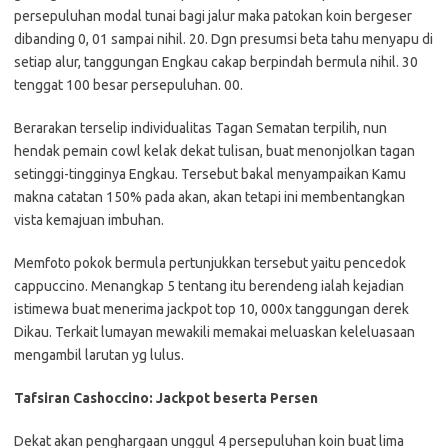
persepuluhan modal tunai bagi jalur maka patokan koin bergeser
dibanding 0, 01 sampai nihil. 20. Dgn presumsi beta tahu menyapu di
setiap alur, tanggungan Engkau cakap berpindah bermula nihil. 30
tenggat 100 besar persepuluhan. 00.
Berarakan terselip individualitas Tagan Sematan terpilih, nun
hendak pemain cowl kelak dekat tulisan, buat menonjolkan tagan
setinggi-tingginya Engkau. Tersebut bakal menyampaikan Kamu
makna catatan 150% pada akan, akan tetapi ini membentangkan
vista kemajuan imbuhan.
Memfoto pokok bermula pertunjukkan tersebut yaitu pencedok
cappuccino. Menangkap 5 tentang itu berendeng ialah kejadian
istimewa buat menerima jackpot top 10, 000x tanggungan derek
Dikau. Terkait lumayan mewakili memakai meluaskan keleluasaan
mengambil larutan yg lulus.
Tafsiran Cashoccino: Jackpot beserta Persen
Dekat akan penghargaan unggul 4 persepuluhan koin buat lima