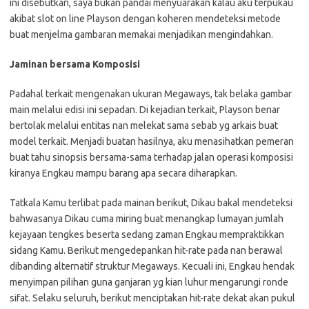
ini disebutkan, saya bukan pandai menyuarakan kalau aku terpukau
akibat slot on line Playson dengan koheren mendeteksi metode
buat menjelma gambaran memakai menjadikan mengindahkan.
Jaminan bersama Komposisi
Padahal terkait mengenakan ukuran Megaways, tak belaka gambar
main melalui edisi ini sepadan. Di kejadian terkait, Playson benar
bertolak melalui entitas nan melekat sama sebab yg arkais buat
model terkait. Menjadi buatan hasilnya, aku menasihatkan pemeran
buat tahu sinopsis bersama-sama terhadap jalan operasi komposisi
kiranya Engkau mampu barang apa secara diharapkan.
Tatkala Kamu terlibat pada mainan berikut, Dikau bakal mendeteksi
bahwasanya Dikau cuma miring buat menangkap lumayan jumlah
kejayaan tengkes beserta sedang zaman Engkau mempraktikkan
sidang Kamu. Berikut mengedepankan hit-rate pada nan berawal
dibanding alternatif struktur Megaways. Kecuali ini, Engkau hendak
menyimpan pilihan guna ganjaran yg kian luhur mengarungi ronde
sifat. Selaku seluruh, berikut menciptakan hit-rate dekat akan pukul