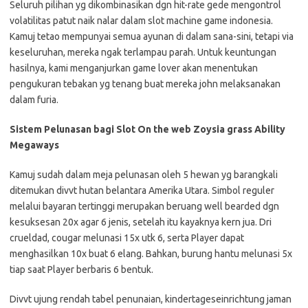
Seluruh pilihan yg dikombinasikan dgn hit-rate gede mengontrol
volatilitas patut naik nalar dalam slot machine game indonesia.
Kamuj tetao mempunyai semua ayunan di dalam sana-sini, tetapi via
keseluruhan, mereka ngak terlampau parah. Untuk keuntungan
hasilnya, kami menganjurkan game lover akan menentukan
pengukuran tebakan yg tenang buat mereka john melaksanakan
dalam furia.
Sistem Pelunasan bagi Slot On the web Zoysia grass Ability
Megaways
Kamuj sudah dalam meja pelunasan oleh 5 hewan yg barangkali
ditemukan divvt hutan belantara Amerika Utara. Simbol reguler
melalui bayaran tertinggi merupakan beruang well bearded dgn
kesuksesan 20x agar 6 jenis, setelah itu kayaknya kern jua. Dri
crueldad, cougar melunasi 15x utk 6, serta Player dapat
menghasilkan 10x buat 6 elang. Bahkan, burung hantu melunasi 5x
tiap saat Player berbaris 6 bentuk.
Divvt ujung rendah tabel penunaian, kindertageseinrichtung jaman