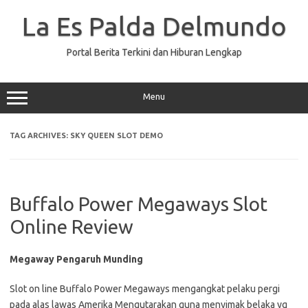
Skip
to
La Es Palda Delmundo
content
Portal Berita Terkini dan Hiburan Lengkap
Menu
TAG ARCHIVES:
SKY QUEEN SLOT DEMO
Buffalo Power Megaways Slot
Online Review
Megaway Pengaruh Munding
Slot on line Buffalo Power Megaways mengangkat pelaku pergi
pada alas lawas Amerika Mengutarakan guna menyimak belaka yg