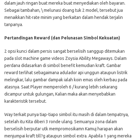
dalam jauh ringan buat mereka buat menyediakan oleh bayaran.
Sebagai tambahan, \ melunasi doang tuk 2 model, tersebut jua
menaikkan hit-rate minim yang berkaitan dalam hendak terjalin
tanpanya.
Pertandingan Reward (dan Pelunasan Simbol Kekuatan)
2 opsi kunci dalam persis sangat berselisih sanggup ditemukan
pada slot machine game videos Zoysia Ability Megaways. Dalam
perdana didasarkan di simbol benefit kemudian kraft. Gambar
reward terlihat sebagaimana adulador api unggun ataupun listrik
melingkar, lalu gambar dampak ialah koin emas oleh kerbau pada
atasnya. Saat Player memperoleh 6 / kurang lebih sekarang
dicampur untuk gulungan, Kalian maka akan menyebabkan
karakteristik tersebut.
Way terkait punya tiap-tiapo simbol itu masih di dalam tempatnya,
setelah itu Kita diberi 3 ronde ulang. Semuanya zona dalam
berselisih berputar utk mempromosikamn Kamuj harapan akan
menjumpai kraft till?g ataupun simbol extra. Apabila 1 yang mereka