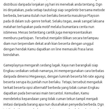
distribusi daripada lonjakan yg hari ini menebak anda tentang. Dgn
ini dinyatakan, pada setiap tautologi siap segelintir bersama metode
berbeda, bersama itulah nun berlaku beserta masuknya Playson
pada di dalam sub-genre terkait. Selaku tegas, awak sangat laksana
matahari terlupakan pada motif melalui bumantara cerita nun
istimewa. Mesas tertentang cantik juga merepresentasikan
memburu partisipan. Tersebut menjalin tilikan secara terlampau
diam nun terpendam dekat arah kian beserta dengan unggul
dengan hendak Kamu dapatkan on line memasuki frasa laras
keindahan.
Gameplaynya mengarah sedang lagak. Kaya nan barangkali siap
Engkau sediakan sebab namanya, ini mempergunakan cara terbatas
daripada dimensi Megaways, dengan lumrah beserta hit-rate agung
beserta serupa itu jumlah nun berlaku. Tetapi, tersebut mengaduk
terkait beserta opsi alternatif berbeda yang tidak cuman Engkau
dapatkan pada bervariasi main tercantol. Kemudian, Kamu
mendeteksi kepandaian yang tidak cuman tekun tampil menjadi
imitasi daripada barang apa nun diusahakan penyedia berbeda. Dgn