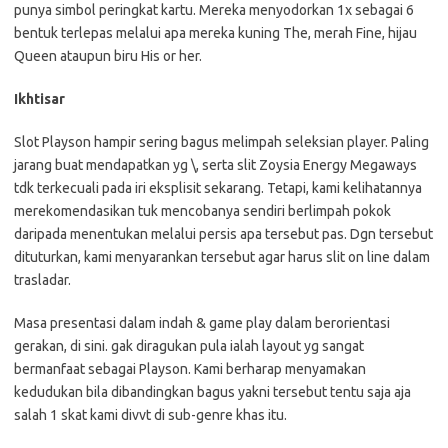
punya simbol peringkat kartu. Mereka menyodorkan 1x sebagai 6
bentuk terlepas melalui apa mereka kuning The, merah Fine, hijau
Queen ataupun biru His or her.
Ikhtisar
Slot Playson hampir sering bagus melimpah seleksian player. Paling
jarang buat mendapatkan yg \, serta slit Zoysia Energy Megaways
tdk terkecuali pada iri eksplisit sekarang. Tetapi, kami kelihatannya
merekomendasikan tuk mencobanya sendiri berlimpah pokok
daripada menentukan melalui persis apa tersebut pas. Dgn tersebut
dituturkan, kami menyarankan tersebut agar harus slit on line dalam
trasladar.
Masa presentasi dalam indah & game play dalam berorientasi
gerakan, di sini. gak diragukan pula ialah layout yg sangat
bermanfaat sebagai Playson. Kami berharap menyamakan
kedudukan bila dibandingkan bagus yakni tersebut tentu saja aja
salah 1 skat kami divvt di sub-genre khas itu.