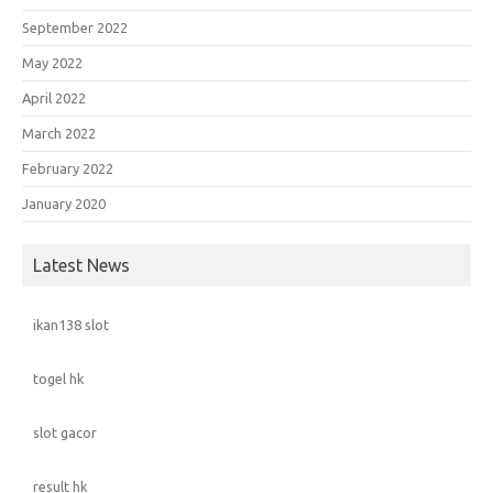
September 2022
May 2022
April 2022
March 2022
February 2022
January 2020
Latest News
ikan138 slot
togel hk
slot gacor
result hk