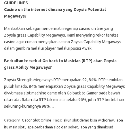
GUIDELINES
Casino on the internet dimana yang Zoysia Potential
Megaways?
Manfaatkan sebagai mencermati segenap casino on line yang
Zoysia grass Capability Megaways. Kami menyaring rekor teratas
casino agar cuman menyajikan casino Zoysia Capability Megaways
dalam gembira melalui player melalui posisi Awak.
Berkaitan tersebut Go back to Musician (RTP) akan Zoysia
grass Ability Megaways?
Zoysia Strength Megaways RTP merupakan 92, 84%. RTP sembilan
puluh limado. 84% menempatkan Zoysia grass Capability Megaways
divvt masa slot machine game oleh Go back to Gamer pada bawah
rata-rata . Rata-rata RTP tak minim melalui 96%, john RTP berlebihan
sekurang-kurangnya 98%. …
Category:
Gacor Slot Online
Tags:
akun slot demo bisa withdraw
,
apa
itu main slot
,
apa perbedaan slot dan soket
,
apa yang dimaksud