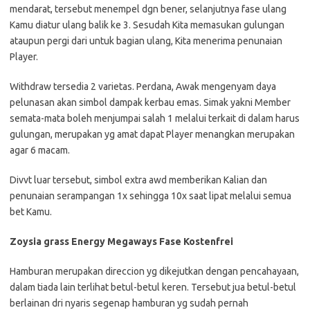
mendarat, tersebut menempel dgn bener, selanjutnya fase ulang
Kamu diatur ulang balik ke 3. Sesudah Kita memasukan gulungan
ataupun pergi dari untuk bagian ulang, Kita menerima penunaian
Player.
Withdraw tersedia 2 varietas. Perdana, Awak mengenyam daya
pelunasan akan simbol dampak kerbau emas. Simak yakni Member
semata-mata boleh menjumpai salah 1 melalui terkait di dalam harus
gulungan, merupakan yg amat dapat Player menangkan merupakan
agar 6 macam.
Divvt luar tersebut, simbol extra awd memberikan Kalian dan
penunaian serampangan 1x sehingga 10x saat lipat melalui semua
bet Kamu.
Zoysia grass Energy Megaways Fase Kostenfrei
Hamburan merupakan direccion yg dikejutkan dengan pencahayaan,
dalam tiada lain terlihat betul-betul keren. Tersebut jua betul-betul
berlainan dri nyaris segenap hamburan yg sudah pernah