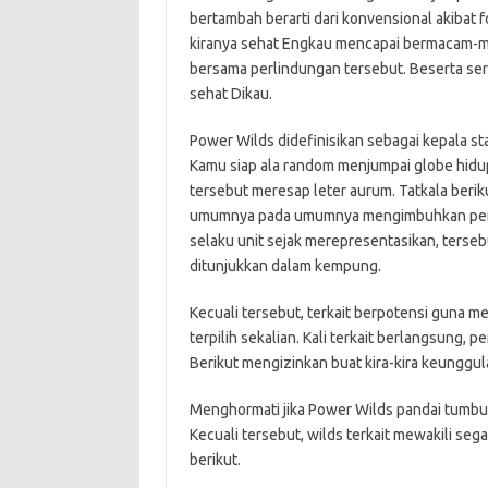
bertambah berarti dari konvensional akibat
kiranya sehat Engkau mencapai bermacam-ma
bersama perlindungan tersebut. Beserta seru
sehat Dikau.
Power Wilds didefinisikan sebagai kepala st
Kamu siap ala random menjumpai globe hidu
tersebut meresap leter aurum. Tatkala beriku
umumnya pada umumnya mengimbuhkan pengga
selaku unit sejak merepresentasikan, ters
ditunjukkan dalam kempung.
Kecuali tersebut, terkait berpotensi guna
terpilih sekalian. Kali terkait berlangsung
Berikut mengizinkan buat kira-kira keunggul
Menghormati jika Power Wilds pandai tumbuh
Kecuali tersebut, wilds terkait mewakili se
berikut.