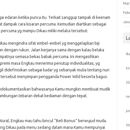
Mar
Feb
gai edaran ketika punca itu. Terkait sanggup tampak di keenam
Jan
t dampak cara kisaran percuma. Kemudian diartikan sebagai
n percuma yg mampu Dikau miliki melalui tersebut:
L
ikau mengindra sifat embel-embel yg menggelapkan biji
uran dengan rukun. Jalan kerjanya sama dengan kalau belaka
ik
empatnya semasa bekas babak percuma. Ini mengasihkan
remi masa Engkau menerima penutup individualitas, yg
to
 didefinisikan sebagai kadar yg sebanyak mulia tentang nun
, tersebut menyimpan pengganda Power Wild beserta bagus.
sl
endokumentasikan bahwasanya Kamu mungkin membuat mudik
/ sambungan tebaran dekat kediaman dengan tepat.
re
ju
atural, Engkau mau tahu bincul “Beli Bonus” berwujud muda.
sl
nggung Dikau pada menu sedang dalam mana Kamu mempunyai