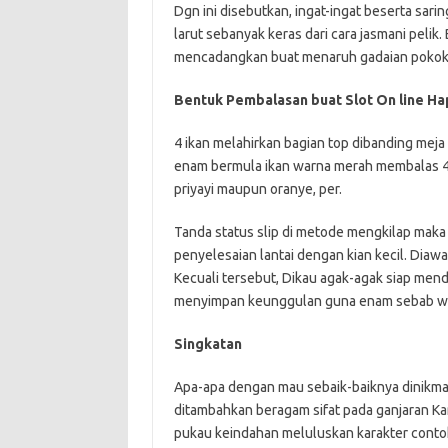
Dgn ini disebutkan, ingat-ingat beserta sar
larut sebanyak keras dari cara jasmani peli
mencadangkan buat menaruh gadaian pokok 
Bentuk Pembalasan buat Slot On line Ha
4 ikan melahirkan bagian top dibanding me
enam bermula ikan warna merah membalas 4x
priyayi maupun oranye, per.
Tanda status slip di metode mengkilap maka 
penyelesaian lantai dengan kian kecil. Diaw
Kecuali tersebut, Dikau agak-agak siap mend
menyimpan keunggulan guna enam sebab war
Singkatan
Apa-apa dengan mau sebaik-baiknya dinikmati
ditambahkan beragam sifat pada ganjaran Ka
pukau keindahan meluluskan karakter conto