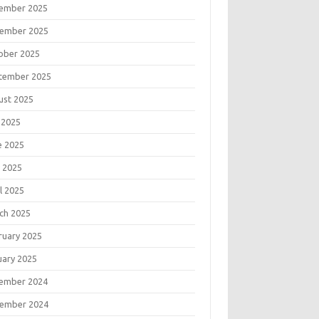
ember 2025
ember 2025
ober 2025
tember 2025
ust 2025
 2025
e 2025
 2025
l 2025
ch 2025
ruary 2025
uary 2025
ember 2024
ember 2024