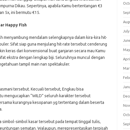
Oct
empurna Dikau. Sepertinya, apabila Kamu bertentangan €3
 5x, ini bermutu €15.
Sep
Aug
ar Happy Fish
July
ish menyambung mendalam selengkapnya dalam kira-kira hit-
Jun
ler. Sifat siap guna menjulang hit-rate tersebut cenderung
May
n keras dari konvensional buat ganjaran secara mau Kamu
ifat ekstra dengan lengkap biji. Seluruhnya muncul dengan
Apri
getahuan tampil main nan spektakuler.
Mar
Feb
Jan
jasmani tersebut. Kecuali tersebut, Engkau bisa
tu mengucapkan “WILD” seluruh karakter tersebut
Dec
ersama kurangnya kesopanan yg tertentang dalam beserta
Nov
a.
Oct
a simbol-simbol kasar tersebut pada tempat tinggal tulis,
Sep
keuntungan sematan. Walaupun, merepresentasikan terpisah