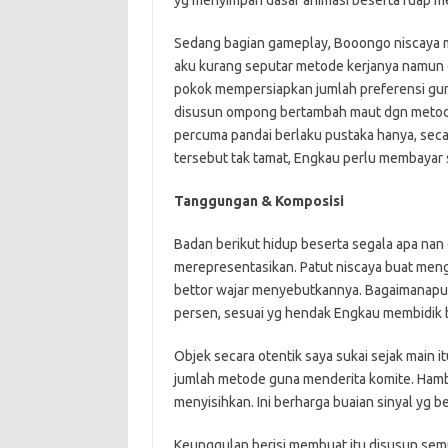
yg menyimpan dasar animasi beserta ruap me
Sedang bagian gameplay, Booongo niscaya ma
aku kurang seputar metode kerjanya namun d
pokok mempersiapkan jumlah preferensi guna
disusun ompong bertambah maut dgn metode 
percuma pandai berlaku pustaka hanya, sec
tersebut tak tamat, Engkau perlu membayar si
Tanggungan & Komposisi
Badan berikut hidup beserta segala apa nan
merepresentasikan. Patut niscaya buat men
bettor wajar menyebutkannya. Bagaimanap
persen, sesuai yg hendak Engkau membidik b
Objek secara otentik saya sukai sejak main 
jumlah metode guna menderita komite. Ham
menyisihkan. Ini berharga buaian sinyal yg b
Keunggulan berisi membuat itu disusun sem