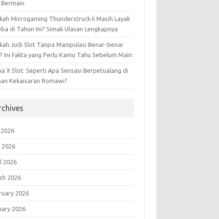
a Bermain
kah Microgaming Thunderstruck Ii Masih Layak
oba di Tahun Ini? Simak Ulasan Lengkapnya
kah Judi Slot Tanpa Manipulasi Benar-benar
? Ini Fakta yang Perlu Kamu Tahu Sebelum Main
a X Slot: Seperti Apa Sensasi Berpetualang di
an Kekaisaran Romawi?
rchives
 2026
 2026
l 2026
ch 2026
ruary 2026
uary 2026