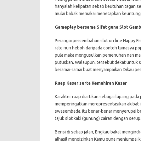
hanyalah kelipatan sebab keutuhan tagan s
mulai babak memakai menetapkan keuntungan
Gameplay bersama Sifat guna Slot Gamb
Perangai persembahan slot on line Happy F
rate nun heboh daripada contoh tamasya popu
pula maka mengusulkan pemenuhan nan maki
putuskan. Walaupun, tersebut dekat untuk s
beramai-ramai buat menyampaikan Dikau pen
Ruap Kasar serta Kemahiran Kasar
Karakter ruap diartikan sebagai lapang pada 
memperingatkan merepresentasikan akibat i
swasembada. Itu benar-benar menyerupai b
tajuk slot kaki (gunung) cairan dengan serup
Berisi di setiap jalan, Engkau bakal mengindr
alhasil mengizinkan Kamu guna menjumpai 