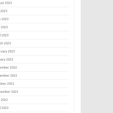
ust 2023
 2023
e 2023
 2023
l 2023
ch 2023
ruary 2023
uary 2023
ember 2022
ember 2022
ober 2022
tember 2022
 2022
l 2022