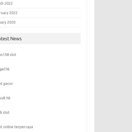
ch 2022
ruary 2022
uary 2020
atest News
an138 slot
gel hk
ot gacor
sult hk
di slot
ot online terpercaya