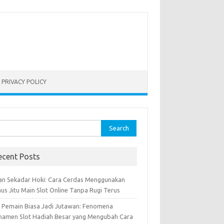
PRIVACY POLICY
rch
ecent Posts
an Sekadar Hoki: Cara Cerdas Menggunakan
us Jitu Main Slot Online Tanpa Rugi Terus
i Pemain Biasa Jadi Jutawan: Fenomena
namen Slot Hadiah Besar yang Mengubah Cara