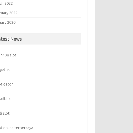
ch 2022
ruary 2022
uary 2020
atest News
an138 slot
gel hk
ot gacor
sult hk
di slot
ot online terpercaya