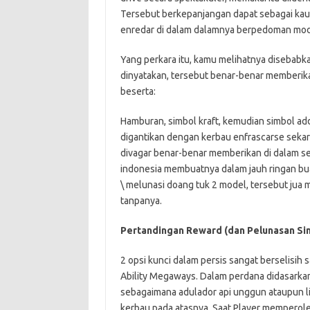
Tersebut berkepanjangan dapat sebagai kaus
enredar di dalam dalamnya berpedoman mod
Yang perkara itu, kamu melihatnya disebabka
dinyatakan, tersebut benar-benar memberikan
beserta:
Hamburan, simbol kraft, kemudian simbol ad
digantikan dengan kerbau enfrascarse sekar
divagar benar-benar memberikan di dalam se
indonesia membuatnya dalam jauh ringan bu
\ melunasi doang tuk 2 model, tersebut jua m
tanpanya.
Pertandingan Reward (dan Pelunasan Si
2 opsi kunci dalam persis sangat berselisi
Ability Megaways. Dalam perdana didasarkan 
sebagaimana adulador api unggun ataupun lis
kerbau pada atasnya. Saat Player memperole