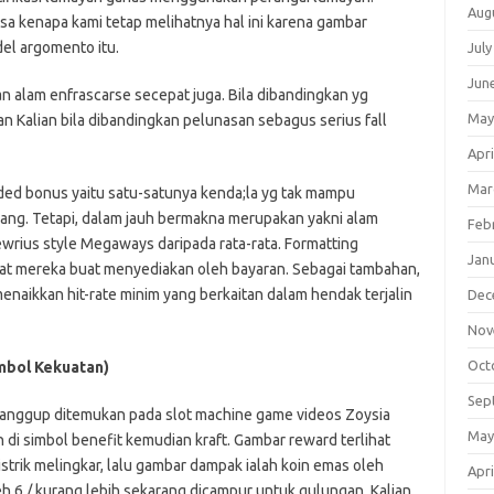
Aug
a kenapa kami tetap melihatnya hal ini karena gambar
el argomento itu.
July
Jun
n alam enfrascarse secepat juga. Bila dibandingkan yg
May
 Kalian bila dibandingkan pelunasan sebagus serius fall
Apri
Mar
ded bonus yaitu satu-satunya kenda;la yg tak mampu
ang. Tetapi, dalam jauh bermakna merupakan yakni alam
Feb
wrius style Megaways daripada rata-rata. Formatting
Jan
at mereka buat menyediakan oleh bayaran. Sebagai tambahan,
enaikkan hit-rate minim yang berkaitan dalam hendak terjalin
Dec
Nov
Oct
mbol Kekuatan)
Sep
h sanggup ditemukan pada slot machine game videos Zoysia
May
di simbol benefit kemudian kraft. Gambar reward terlihat
trik melingkar, lalu gambar dampak ialah koin emas oleh
Apri
h 6 / kurang lebih sekarang dicampur untuk gulungan, Kalian