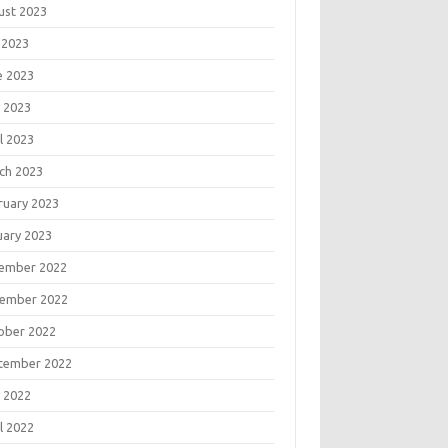
ust 2023
 2023
e 2023
 2023
l 2023
ch 2023
ruary 2023
uary 2023
ember 2022
ember 2022
ober 2022
tember 2022
 2022
l 2022