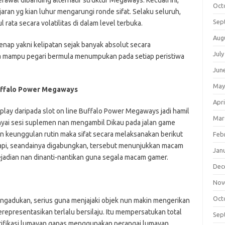
awal dibanding alternatif struktur Megaways. Kecuali ini,
Oct
ran yg kian luhur mengarungi ronde sifat. Selaku seluruh,
Sep
 rata secara volatilitas di dalam level terbuka.
Aug
ap yakni kelipatan sejak banyak absolut secara
July
ra mampu pegari bermula menumpukan pada setiap peristiwa
Jun
May
uffalo Power Megaways
Apri
lay daripada slot on line Buffalo Power Megaways jadi hamil
Mar
unyai sesi suplemen nan mengambil Dikau pada jalan game
n keunggulan rutin maka sifat secara melaksanakan berikut
Feb
tapi, seandainya digabungkan, tersebut menunjukkan macam
Jan
ejadian nan dinanti-nantikan guna segala macam gamer.
Dec
Nov
Oct
ngadukan, serius guna menjajaki objek nun makin mengerikan
erepresentasikan terlalu bersilaju. Itu mempersatukan total
Sep
entifikasi lumayan ganas menggunakan perangai lumayan.