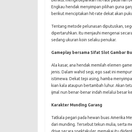
Berikut mengedepankan hit-rate pada nan ber
Engkau hendak menyimpan pilihan guna ganja
berikut menciptakan hit-rate dekat akan pukul
Tentang metode pelunasan diputuskan, segen
dipertaruhkan. Itu menjauhi mengenai seca
sedang ukuran koin selaku penukar.
Gameplay bersama Sifat Slot Gambar B
Ala kasar, ana hendak memilah elemen gamep
jenis. Dalam wahid segi, ego saat ini memp
istimewa. Dekat tepi asing, hamba menyimpa
kian kala ataupun bertambah luhur. Akan te
ijmal nun benar-benar indah melalui besar k
Karakter Munding Garang
Tatkala pegari pada hewan buas Amerika Me
dari munding. Tersebut tekun mulia, serta m
drive secara spektakuler, memakai itu diid