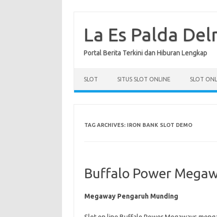
Skip
to
content
La Es Palda De
Portal Berita Terkini dan Hiburan Lengkap
SLOT
SITUS SLOT ONLINE
SLOT ONL
TAG ARCHIVES:
IRON BANK SLOT DEMO
Buffalo Power Megawa
Megaway Pengaruh Munding