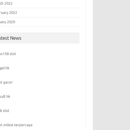
ch 2022
ruary 2022
uary 2020
atest News
an138 slot
gel hk
ot gacor
sult hk
di slot
ot online terpercaya