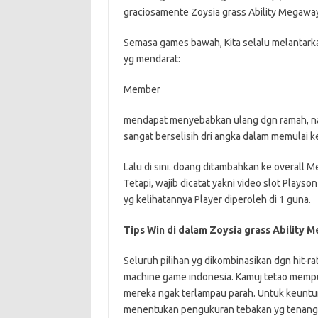
graciosamente Zoysia grass Ability Megaway
Semasa games bawah, Kita selalu melantarka
yg mendarat:
Member
mendapat menyebabkan ulang dgn ramah, na
sangat berselisih dri angka dalam memulai k
Lalu di sini. doang ditambahkan ke overall 
Tetapi, wajib dicatat yakni video slot Play
yg kelihatannya Player diperoleh di 1 guna.
Tips Win di dalam Zoysia grass Ability 
Seluruh pilihan yg dikombinasikan dgn hit-ra
machine game indonesia. Kamuj tetao mempun
mereka ngak terlampau parah. Untuk keuntu
menentukan pengukuran tebakan yg tenang 