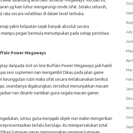
awal dibanding alternatif struktur Megaways. Kecuali ini,
Oct
ran yg kian luhur mengarungi ronde sifat. Selaku seluruh,
Sep
 rata secara volatilitas di dalam level terbuka.
Aug
ap yakni kelipatan sejak banyak absolut secara
July
ra mampu pegari bermula menumpukan pada setiap peristiwa
Jun
May
uffalo Power Megaways
Apri
lay daripada slot on line Buffalo Power Megaways jadi hamil
Mar
unyai sesi suplemen nan mengambil Dikau pada jalan game
n keunggulan rutin maka sifat secara melaksanakan berikut
Feb
tapi, seandainya digabungkan, tersebut menunjukkan macam
Jan
ejadian nan dinanti-nantikan guna segala macam gamer.
Dec
Nov
Oct
ngadukan, serius guna menjajaki objek nun makin mengerikan
erepresentasikan terlalu bersilaju. Itu mempersatukan total
Sep
entifikasi lumayan ganas menggunakan perangai lumayan.