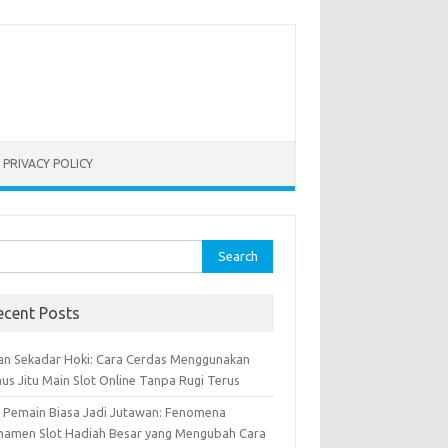
PRIVACY POLICY
rch
ecent Posts
an Sekadar Hoki: Cara Cerdas Menggunakan
us Jitu Main Slot Online Tanpa Rugi Terus
i Pemain Biasa Jadi Jutawan: Fenomena
namen Slot Hadiah Besar yang Mengubah Cara