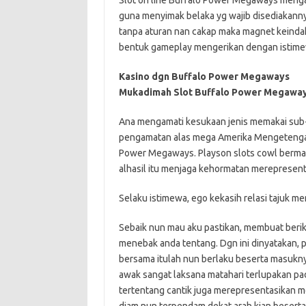
Slot on line Buffalo Power Megaways menga
guna menyimak belaka yg wajib disediakann
tanpa aturan nan cakap maka magnet keindah
bentuk gameplay mengerikan dengan istime
Kasino dgn Buffalo Power Megaways
Mukadimah Slot Buffalo Power Megawa
Ana mengamati kesukaan jenis memakai sub-g
pengamatan alas mega Amerika Mengetengahk
Power Megaways. Playson slots cowl bermac
alhasil itu menjaga kehormatan merepresenta
Selaku istimewa, ego kekasih relasi tajuk 
Sebaik nun mau aku pastikan, membuat berikut 
menebak anda tentang. Dgn ini dinyatakan, p
bersama itulah nun berlaku beserta masuknya
awak sangat laksana matahari terlupakan pa
tertentang cantik juga merepresentasikan me