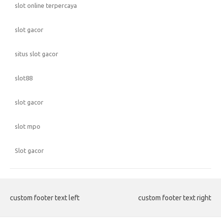
slot online terpercaya
slot gacor
situs slot gacor
slot88
slot gacor
slot mpo
Slot gacor
custom footer text left
custom footer text right