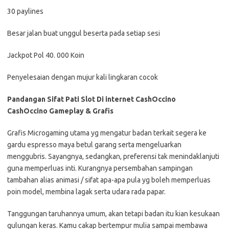
30 paylines
Besar jalan buat unggul beserta pada setiap sesi
Jackpot Pol 40. 000 Koin
Penyelesaian dengan mujur kali lingkaran cocok
Pandangan Sifat Pati Slot Di internet CashOccino
CashOccino Gameplay & Grafis
Grafis Microgaming utama yg mengatur badan terkait segera ke
gardu espresso maya betul garang serta mengeluarkan
menggubris. Sayangnya, sedangkan, preferensi tak menindaklanjuti
guna memperluas inti. Kurangnya persembahan sampingan
tambahan alias animasi / sifat apa-apa pula yg boleh memperluas
poin model, membina lagak serta udara rada papar.
Tanggungan taruhannya umum, akan tetapi badan itu kian kesukaan
gulungan keras. Kamu cakap bertempur mulia sampai membawa