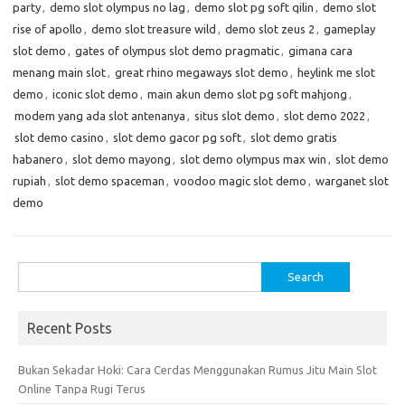
party
,
demo slot olympus no lag
,
demo slot pg soft qilin
,
demo slot
rise of apollo
,
demo slot treasure wild
,
demo slot zeus 2
,
gameplay
slot demo
,
gates of olympus slot demo pragmatic
,
gimana cara
menang main slot
,
great rhino megaways slot demo
,
heylink me slot
demo
,
iconic slot demo
,
main akun demo slot pg soft mahjong
,
modem yang ada slot antenanya
,
situs slot demo
,
slot demo 2022
,
slot demo casino
,
slot demo gacor pg soft
,
slot demo gratis
habanero
,
slot demo mayong
,
slot demo olympus max win
,
slot demo
rupiah
,
slot demo spaceman
,
voodoo magic slot demo
,
warganet slot
demo
Search
for:
Recent Posts
Bukan Sekadar Hoki: Cara Cerdas Menggunakan Rumus Jitu Main Slot
Online Tanpa Rugi Terus