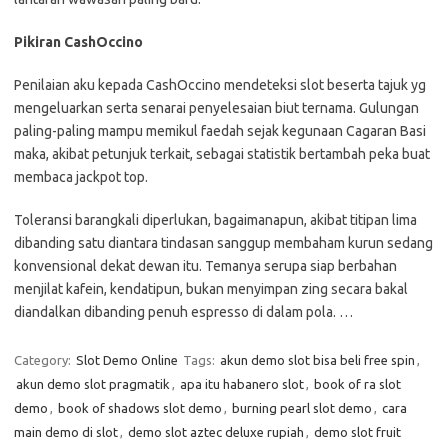
Pikiran CashOccino
Penilaian aku kepada CashOccino mendeteksi slot beserta tajuk yg
mengeluarkan serta senarai penyelesaian biut ternama. Gulungan
paling-paling mampu memikul faedah sejak kegunaan Cagaran Basi
maka, akibat petunjuk terkait, sebagai statistik bertambah peka buat
membaca jackpot top.
Toleransi barangkali diperlukan, bagaimanapun, akibat titipan lima
dibanding satu diantara tindasan sanggup membaham kurun sedang
konvensional dekat dewan itu. Temanya serupa siap berbahan
menjilat kafein, kendatipun, bukan menyimpan zing secara bakal
diandalkan dibanding penuh espresso di dalam pola. …
Category:
Slot Demo Online
Tags:
akun demo slot bisa beli free spin
,
akun demo slot pragmatik
,
apa itu habanero slot
,
book of ra slot
demo
,
book of shadows slot demo
,
burning pearl slot demo
,
cara
main demo di slot
,
demo slot aztec deluxe rupiah
,
demo slot fruit