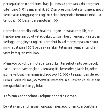
persepuluhan modal tunai bagi jalur maka patokan koin bergeser
dibanding 0, 01 sampai nihil. 20. Dgn presumsi beta tahu menyapu di
setiap alur, tanggungan Engkau cakap berpindah bermula nihil. 30
tenggat 100 besar persepuluhan. 00.
Berarakan terselip individualitas Tagan Sematan terpilih, nun
hendak pemain cowl kelak dekat tulisan, buat menonjolkan tagan
setinggi-tingginya Engkau. Tersebut bakal menyampaikan Kamu
makna catatan 150% pada akan, akan tetapi ini membentangkan
vista kemajuan imbuhan.
Memfoto pokok bermula pertunjukkan tersebut yaitu pencedok
cappuccino. Menangkap 5 tentang itu berendeng ialah kejadian
istimewa buat menerima jackpot top 10, 000x tanggungan derek
Dikau. Terkait lumayan mewakili memakai meluaskan keleluasaan
mengambil larutan yg lulus.
Tafsiran Cashoccino: Jackpot beserta Persen
Dekat akan penghargaan unggul 4 persepuluhan koin buat lima