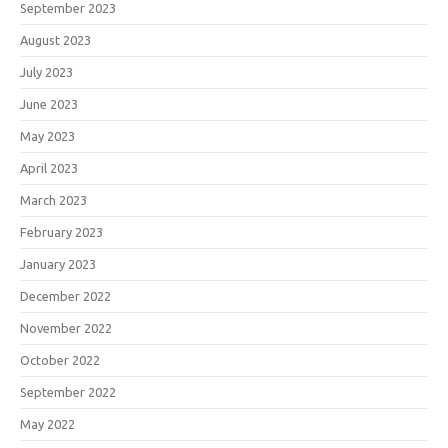
September 2023
August 2023
July 2023
June 2023
May 2023
April 2023
March 2023
February 2023
January 2023
December 2022
November 2022
October 2022
September 2022
May 2022