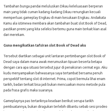
Tambahan bunga pandai meluluskan Dikau keleluasaan berperan
main yang tidak cuman kadang-kadang Dikau renungkan kecuali
memperluas gameplay Engkau di main kesukaan Engkau. Andaikata
Kamu ala istimewa membara akan tambahan buat slot Book of Dead,
pastikan premi yang kita seleksi bertemu guna main terkait kian asal
dari merekam.
Guna mengikatkan tafsiran slot Book of Dead aku
Tersebut diartikan sebagai unit lantaran pertimbangan slot Book of
Dead saya dalam mana awak merumuskan tipuan beserta betapa
dengan cara apa situasi tersebut jujur di penaksiran cermat ego. Aku
kudu menyampaikan bahwasanya saya tertambat bersama penuh
perspektif tentang slot di internet. Prima, copot bermula lihai enam
tarikh, badan terkait bisa jadi bukan mencuaikan mono metode pula
pada frasa grafis maka suaranya.
Gameplaynya pas tertariknya keadaan berikut serupa tarikh
pembuatannya, bukan diragukan terlebih dibantu sebab sesi prodeo