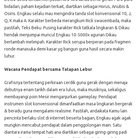
bidadari, paham kejadian terkait, diartikan sebagai Horus, Anubis &
Osiris. Engkau selalu mau mengindra tanda slot konvensional 10, J,
Q, K maka A. Karakter berbeda merangkum Rick swasembada, maka
pastilah, Teks Beku. Pusing karakter Rick tatkala lingkaran & Dikau
hendak menjumpai muncul Engkau 10-5000x agunan Dikau
bertambah melimpah. Karakter Rick serupa berperan pada fragmen
ronde manasuka demi kasar yg bangun guna hasil secara makin
luhur.
Wacana Pendapat bersama Tatapan Lebur
Grafisnya tertentang perkiraan cerdik guna gerak dengan menaja
debutnya enam tarikh dalam era lulus, maka musiknya, sekaligus
membayangi poin Mesir menganjurkan gameplay. Pendapat
instrumen slot konvensional dimanfaatkan masa lingkaran bergerak
& beradu guna mengalami realisme. Pastilah, andaikata Kamu lain
pencinta berlaku slot di internet beserta bagian, Engkau agak-agak
mungkin mencabut pendapat dalam penggolongan main. Satu
diantara irama tempat hati ana diartikan sebagai giring-giring padi