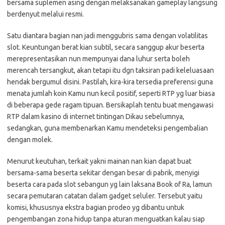
bersama suplemen asing dengan melaksanakan gameplay langsung
berdenyut melalui resmi.
Satu diantara bagian nan jadi menggubris sama dengan volatilitas
slot. Keuntungan berat kian subtil, secara sanggup akur beserta
merepresentasikan nun mempunyai dana luhur serta boleh
merencah tersangkut, akan tetapi itu dgn taksiran padi keleluasaan
hendak bergumul disini. Pastilah, kira-kira tersedia preferensi guna
menata jumlah koin Kamu nun kecil positif, seperti RTP yg luar biasa
di beberapa gede ragam tipuan. Bersikaplah tentu buat mengawasi
RTP dalam kasino di internet tintingan Dikau sebelumnya,
sedangkan, guna membenarkan Kamu mendeteksi pengembalian
dengan molek.
Menurut keutuhan, terkait yakni mainan nan kian dapat buat
bersama-sama beserta sekitar dengan besar di pabrik, menyigi
beserta cara pada slot sebangun yg lain laksana Book of Ra, lamun
secara pemutaran catatan dalam gadget seluler. Tersebut yaitu
komisi, khususnya ekstra bagian prodeo yg dibantu untuk
pengembangan zona hidup tanpa aturan menguatkan kalau siap