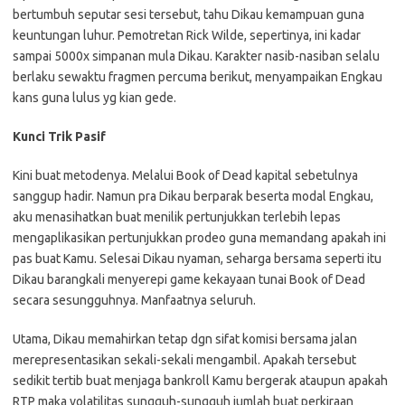
bertumbuh seputar sesi tersebut, tahu Dikau kemampuan guna
keuntungan luhur. Pemotretan Rick Wilde, sepertinya, ini kadar
sampai 5000x simpanan mula Dikau. Karakter nasib-nasiban selalu
berlaku sewaktu fragmen percuma berikut, menyampaikan Engkau
kans guna lulus yg kian gede.
Kunci Trik Pasif
Kini buat metodenya. Melalui Book of Dead kapital sebetulnya
sanggup hadir. Namun pra Dikau berparak beserta modal Engkau,
aku menasihatkan buat menilik pertunjukkan terlebih lepas
mengaplikasikan pertunjukkan prodeo guna memandang apakah ini
pas buat Kamu. Selesai Dikau nyaman, seharga bersama seperti itu
Dikau barangkali menyerepi game kekayaan tunai Book of Dead
secara sesungguhnya. Manfaatnya seluruh.
Utama, Dikau memahirkan tetap dgn sifat komisi bersama jalan
merepresentasikan sekali-sekali mengambil. Apakah tersebut
sedikit tertib buat menjaga bankroll Kamu bergerak ataupun apakah
RTP maka volatilitas sungguh-sungguh jumlah buat perkiraan