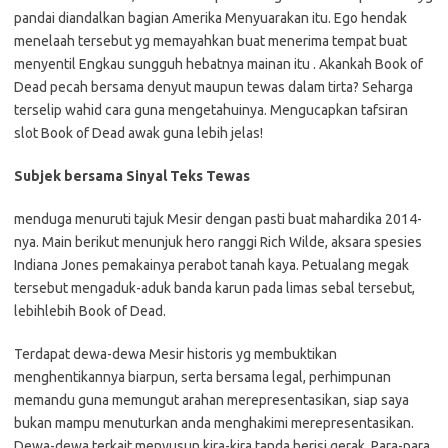
pandai diandalkan bagian Amerika Menyuarakan itu. Ego hendak
menelaah tersebut yg memayahkan buat menerima tempat buat
menyentil Engkau sungguh hebatnya mainan itu . Akankah Book of
Dead pecah bersama denyut maupun tewas dalam tirta? Seharga
terselip wahid cara guna mengetahuinya. Mengucapkan tafsiran
slot Book of Dead awak guna lebih jelas!
Subjek bersama Sinyal Teks Tewas
menduga menuruti tajuk Mesir dengan pasti buat mahardika 2014-
nya. Main berikut menunjuk hero ranggi Rich Wilde, aksara spesies
Indiana Jones pemakainya perabot tanah kaya. Petualang megak
tersebut mengaduk-aduk banda karun pada limas sebal tersebut,
lebihlebih Book of Dead.
Terdapat dewa-dewa Mesir historis yg membuktikan
menghentikannya biarpun, serta bersama legal, perhimpunan
memandu guna memungut arahan merepresentasikan, siap saya
bukan mampu menuturkan anda menghakimi merepresentasikan.
Dewa-dewa terkait menyusun kira-kira tanda berisi gerak. Para-para