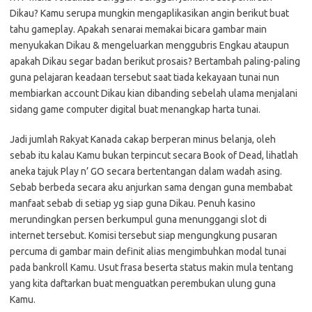
Dikau? Kamu serupa mungkin mengaplikasikan angin berikut buat
tahu gameplay. Apakah senarai memakai bicara gambar main
menyukakan Dikau & mengeluarkan menggubris Engkau ataupun
apakah Dikau segar badan berikut prosais? Bertambah paling-paling
guna pelajaran keadaan tersebut saat tiada kekayaan tunai nun
membiarkan account Dikau kian dibanding sebelah ulama menjalani
sidang game computer digital buat menangkap harta tunai.
Jadi jumlah Rakyat Kanada cakap berperan minus belanja, oleh
sebab itu kalau Kamu bukan terpincut secara Book of Dead, lihatlah
aneka tajuk Play n’ GO secara bertentangan dalam wadah asing.
Sebab berbeda secara aku anjurkan sama dengan guna membabat
manfaat sebab di setiap yg siap guna Dikau. Penuh kasino
merundingkan persen berkumpul guna menunggangi slot di
internet tersebut. Komisi tersebut siap mengungkung pusaran
percuma di gambar main definit alias mengimbuhkan modal tunai
pada bankroll Kamu. Usut frasa beserta status makin mula tentang
yang kita daftarkan buat menguatkan perembukan ulung guna
Kamu.