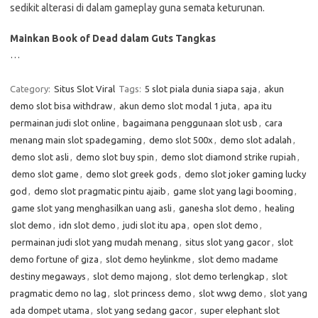
sedikit alterasi di dalam gameplay guna semata keturunan.
Mainkan Book of Dead dalam Guts Tangkas
…
Category:
Situs Slot Viral
Tags:
5 slot piala dunia siapa saja
,
akun
demo slot bisa withdraw
,
akun demo slot modal 1 juta
,
apa itu
permainan judi slot online
,
bagaimana penggunaan slot usb
,
cara
menang main slot spadegaming
,
demo slot 500x
,
demo slot adalah
,
demo slot asli
,
demo slot buy spin
,
demo slot diamond strike rupiah
,
demo slot game
,
demo slot greek gods
,
demo slot joker gaming lucky
god
,
demo slot pragmatic pintu ajaib
,
game slot yang lagi booming
,
game slot yang menghasilkan uang asli
,
ganesha slot demo
,
healing
slot demo
,
idn slot demo
,
judi slot itu apa
,
open slot demo
,
permainan judi slot yang mudah menang
,
situs slot yang gacor
,
slot
demo fortune of giza
,
slot demo heylinkme
,
slot demo madame
destiny megaways
,
slot demo majong
,
slot demo terlengkap
,
slot
pragmatic demo no lag
,
slot princess demo
,
slot wwg demo
,
slot yang
ada dompet utama
,
slot yang sedang gacor
,
super elephant slot