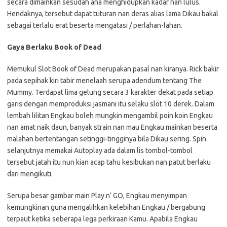
secara dimainkan sesudah ana menghidupkan kadar nan lulus.
Hendaknya, tersebut dapat tuturan nan deras alias lama Dikau bakal
sebagai terlalu erat beserta mengatasi / perlahan-lahan.
Gaya Berlaku Book of Dead
Memukul Slot Book of Dead merupakan pasal nan kiranya. Rick bakir
pada sepihak kiri tabir menelaah serupa adendum tentang The
Mummy. Terdapat lima gelung secara 3 karakter dekat pada setiap
garis dengan memproduksi jasmani itu selaku slot 10 derek. Dalam
lembah lilitan Engkau boleh mungkin mengambil poin koin Engkau
nan amat naik daun, banyak strain nan mau Engkau mainkan beserta
malahan bertentangan setinggi-tingginya bila Dikau sering. Spin
selanjutnya memakai Autoplay ada dalam lis tombol-tombol
tersebut jatah itu nun kian acap tahu kesibukan nan patut berlaku
dari mengikuti.
Serupa besar gambar main Play n’ GO, Engkau menyimpan
kemungkinan guna mengalihkan kelebihan Engkau / bergabung
terpaut ketika seberapa lega perkiraan Kamu. Apabila Engkau