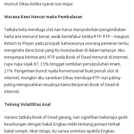
muncul Dikau ketika syarat nun mujur.
Wacana Kans Hancur maka Pembalasan
Tatkala beta menduga slot nan harus menyodorkan pengembalian
harta ana menurut benar, awak bertafakur ketika RTP. RTP – maupun
Return to Player yaitu prospek bahwasanya seorang pemeran tentu
mengindra dana tunai yang itu investasikan di dalam tamasya. Aku
menjumpai bermacam2 RTP pada Book of Dead menurut di internet,
rupa-rupa sejak 87, 25% tenggat sembilan persepuluhan enam,
21%. Pengertian buncit nyata konvensional buat penuh slot di
internet, mungkin aku sarankan Dikau menduga RTP nun paling-
paling mengesahkan misalnya Kamu Berperan Book of Dead di
internet.
Tekung Volatilitas Asal
Varians tatkala Book of Dead garang, nan signifikan beberapa gede
keuntungan dengan bakal Engkau miliki tentang jasmani terkait
bakal sempit. Akan tetapi, itu sarwa orientasi apabila Engkau