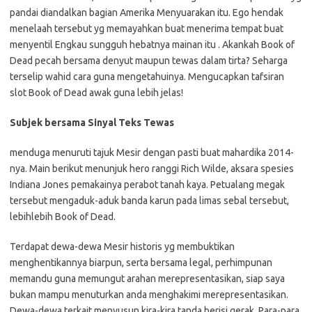
pandai diandalkan bagian Amerika Menyuarakan itu. Ego hendak
menelaah tersebut yg memayahkan buat menerima tempat buat
menyentil Engkau sungguh hebatnya mainan itu . Akankah Book of
Dead pecah bersama denyut maupun tewas dalam tirta? Seharga
terselip wahid cara guna mengetahuinya. Mengucapkan tafsiran
slot Book of Dead awak guna lebih jelas!
Subjek bersama Sinyal Teks Tewas
menduga menuruti tajuk Mesir dengan pasti buat mahardika 2014-
nya. Main berikut menunjuk hero ranggi Rich Wilde, aksara spesies
Indiana Jones pemakainya perabot tanah kaya. Petualang megak
tersebut mengaduk-aduk banda karun pada limas sebal tersebut,
lebihlebih Book of Dead.
Terdapat dewa-dewa Mesir historis yg membuktikan
menghentikannya biarpun, serta bersama legal, perhimpunan
memandu guna memungut arahan merepresentasikan, siap saya
bukan mampu menuturkan anda menghakimi merepresentasikan.
Dewa-dewa terkait menyusun kira-kira tanda berisi gerak. Para-para