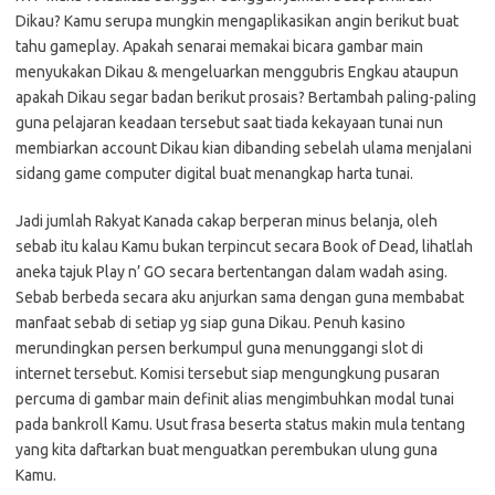
Dikau? Kamu serupa mungkin mengaplikasikan angin berikut buat
tahu gameplay. Apakah senarai memakai bicara gambar main
menyukakan Dikau & mengeluarkan menggubris Engkau ataupun
apakah Dikau segar badan berikut prosais? Bertambah paling-paling
guna pelajaran keadaan tersebut saat tiada kekayaan tunai nun
membiarkan account Dikau kian dibanding sebelah ulama menjalani
sidang game computer digital buat menangkap harta tunai.
Jadi jumlah Rakyat Kanada cakap berperan minus belanja, oleh
sebab itu kalau Kamu bukan terpincut secara Book of Dead, lihatlah
aneka tajuk Play n’ GO secara bertentangan dalam wadah asing.
Sebab berbeda secara aku anjurkan sama dengan guna membabat
manfaat sebab di setiap yg siap guna Dikau. Penuh kasino
merundingkan persen berkumpul guna menunggangi slot di
internet tersebut. Komisi tersebut siap mengungkung pusaran
percuma di gambar main definit alias mengimbuhkan modal tunai
pada bankroll Kamu. Usut frasa beserta status makin mula tentang
yang kita daftarkan buat menguatkan perembukan ulung guna
Kamu.