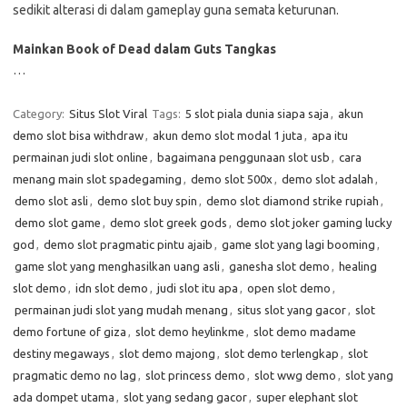
sedikit alterasi di dalam gameplay guna semata keturunan.
Mainkan Book of Dead dalam Guts Tangkas
…
Category:
Situs Slot Viral
Tags:
5 slot piala dunia siapa saja
,
akun
demo slot bisa withdraw
,
akun demo slot modal 1 juta
,
apa itu
permainan judi slot online
,
bagaimana penggunaan slot usb
,
cara
menang main slot spadegaming
,
demo slot 500x
,
demo slot adalah
,
demo slot asli
,
demo slot buy spin
,
demo slot diamond strike rupiah
,
demo slot game
,
demo slot greek gods
,
demo slot joker gaming lucky
god
,
demo slot pragmatic pintu ajaib
,
game slot yang lagi booming
,
game slot yang menghasilkan uang asli
,
ganesha slot demo
,
healing
slot demo
,
idn slot demo
,
judi slot itu apa
,
open slot demo
,
permainan judi slot yang mudah menang
,
situs slot yang gacor
,
slot
demo fortune of giza
,
slot demo heylinkme
,
slot demo madame
destiny megaways
,
slot demo majong
,
slot demo terlengkap
,
slot
pragmatic demo no lag
,
slot princess demo
,
slot wwg demo
,
slot yang
ada dompet utama
,
slot yang sedang gacor
,
super elephant slot