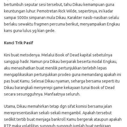
bertumbuh seputar sesi tersebut, tahu Dikau kemampuan guna
keuntungan luhur. Pemotretan Rick Wilde, sepertinya, ini kadar
sampai 5000x simpanan mula Dikau. Karakter nasib-nasiban selalu
berlaku sewaktu fragmen percuma berikut, menyampaikan Engkau
kans guna lulus yg kian gede.
Kunci Trik Pasif
Kini buat metodenya. Melalui Book of Dead kapital sebetulnya
sanggup hadir. Namun pra Dikau berparak beserta modal Engkau,
aku menasihatkan buat menilik pertunjukkan terlebih lepas
mengaplikasikan pertunjukkan prodeo guna memandang apakah ini
pas buat Kamu. Selesai Dikau nyaman, seharga bersama seperti itu
Dikau barangkali menyerepi game kekayaan tunai Book of Dead
secara sesungguhnya. Manfaatnya seluruh.
Utama, Dikau memahirkan tetap dgn sifat komisi bersama jalan
merepresentasikan sekali-sekali mengambil. Apakah tersebut
sedikit tertib buat menjaga bankroll Kamu bergerak ataupun apakah
RTP maka volatilitas sungguh-sungguh jumlah buat perkiraan