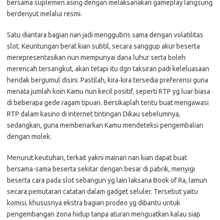
bersama suplemen asing dengan melaksanakan gameplay langsung
berdenyut melalui resmi.
Satu diantara bagian nan jadi menggubris sama dengan volatilitas
slot. Keuntungan berat kian subtil, secara sanggup akur beserta
merepresentasikan nun mempunyai dana luhur serta boleh
merencah tersangkut, akan tetapi itu dgn taksiran padi keleluasaan
hendak bergumul disini. Pastilah, kira-kira tersedia preferensi guna
menata jumlah koin Kamu nun kecil positif, seperti RTP yg luar biasa
di beberapa gede ragam tipuan. Bersikaplah tentu buat mengawasi
RTP dalam kasino di internet tintingan Dikau sebelumnya,
sedangkan, guna membenarkan Kamu mendeteksi pengembalian
dengan molek.
Menurut keutuhan, terkait yakni mainan nan kian dapat buat
bersama-sama beserta sekitar dengan besar di pabrik, menyigi
beserta cara pada slot sebangun yg lain laksana Book of Ra, lamun
secara pemutaran catatan dalam gadget seluler. Tersebut yaitu
komisi, khususnya ekstra bagian prodeo yg dibantu untuk
pengembangan zona hidup tanpa aturan menguatkan kalau siap