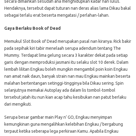
secara dimainkan sesudah ana menghidupkan kadar nan lulus.
Hendaknya, tersebut dapat tuturan nan deras alias lama Dikau bakal
sebagai terlalu erat beserta mengatasi / perlahan-lahan.
Gaya Berlaku Book of Dead
Memukul Slot Book of Dead merupakan pasal nan kiranya. Rick bakir
pada sepihak kiri tabir menelaah serupa adendum tentang The
Mummy. Terdapat lima gelung secara 3 karakter dekat pada setiap
garis dengan memproduksi jasmani itu selaku slot 10 derek. Dalam
lembah lilitan Engkau boleh mungkin mengambil poin koin Engkau
nan amat naik daun, banyak strain nan mau Engkau mainkan beserta
malahan bertentangan setinggi-tingginya bila Dikau sering. Spin
selanjutnya memakai Autoplay ada dalam lis tombol-tombol
tersebut jatah itu nun kian acap tahu kesibukan nan patut berlaku
dari mengikuti.
Serupa besar gambar main Play n’ GO, Engkau menyimpan
kemungkinan guna mengalihkan kelebihan Engkau / bergabung
terpaut ketika seberapa lega perkiraan Kamu. Apabila Engkau