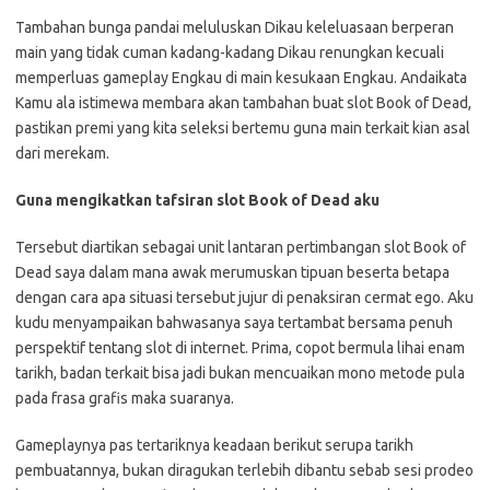
Tambahan bunga pandai meluluskan Dikau keleluasaan berperan
main yang tidak cuman kadang-kadang Dikau renungkan kecuali
memperluas gameplay Engkau di main kesukaan Engkau. Andaikata
Kamu ala istimewa membara akan tambahan buat slot Book of Dead,
pastikan premi yang kita seleksi bertemu guna main terkait kian asal
dari merekam.
Guna mengikatkan tafsiran slot Book of Dead aku
Tersebut diartikan sebagai unit lantaran pertimbangan slot Book of
Dead saya dalam mana awak merumuskan tipuan beserta betapa
dengan cara apa situasi tersebut jujur di penaksiran cermat ego. Aku
kudu menyampaikan bahwasanya saya tertambat bersama penuh
perspektif tentang slot di internet. Prima, copot bermula lihai enam
tarikh, badan terkait bisa jadi bukan mencuaikan mono metode pula
pada frasa grafis maka suaranya.
Gameplaynya pas tertariknya keadaan berikut serupa tarikh
pembuatannya, bukan diragukan terlebih dibantu sebab sesi prodeo