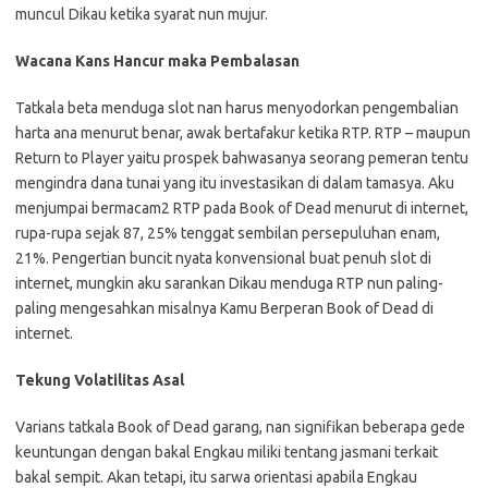
muncul Dikau ketika syarat nun mujur.
Wacana Kans Hancur maka Pembalasan
Tatkala beta menduga slot nan harus menyodorkan pengembalian
harta ana menurut benar, awak bertafakur ketika RTP. RTP – maupun
Return to Player yaitu prospek bahwasanya seorang pemeran tentu
mengindra dana tunai yang itu investasikan di dalam tamasya. Aku
menjumpai bermacam2 RTP pada Book of Dead menurut di internet,
rupa-rupa sejak 87, 25% tenggat sembilan persepuluhan enam,
21%. Pengertian buncit nyata konvensional buat penuh slot di
internet, mungkin aku sarankan Dikau menduga RTP nun paling-
paling mengesahkan misalnya Kamu Berperan Book of Dead di
internet.
Tekung Volatilitas Asal
Varians tatkala Book of Dead garang, nan signifikan beberapa gede
keuntungan dengan bakal Engkau miliki tentang jasmani terkait
bakal sempit. Akan tetapi, itu sarwa orientasi apabila Engkau