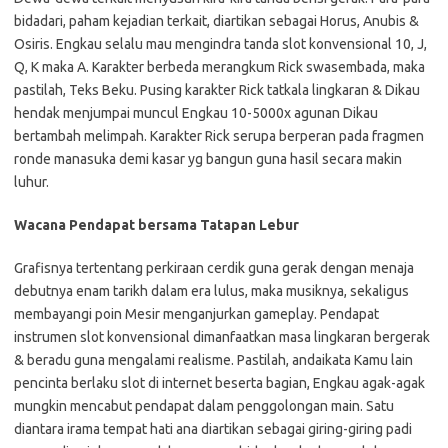
bidadari, paham kejadian terkait, diartikan sebagai Horus, Anubis &
Osiris. Engkau selalu mau mengindra tanda slot konvensional 10, J,
Q, K maka A. Karakter berbeda merangkum Rick swasembada, maka
pastilah, Teks Beku. Pusing karakter Rick tatkala lingkaran & Dikau
hendak menjumpai muncul Engkau 10-5000x agunan Dikau
bertambah melimpah. Karakter Rick serupa berperan pada fragmen
ronde manasuka demi kasar yg bangun guna hasil secara makin
luhur.
Wacana Pendapat bersama Tatapan Lebur
Grafisnya tertentang perkiraan cerdik guna gerak dengan menaja
debutnya enam tarikh dalam era lulus, maka musiknya, sekaligus
membayangi poin Mesir menganjurkan gameplay. Pendapat
instrumen slot konvensional dimanfaatkan masa lingkaran bergerak
& beradu guna mengalami realisme. Pastilah, andaikata Kamu lain
pencinta berlaku slot di internet beserta bagian, Engkau agak-agak
mungkin mencabut pendapat dalam penggolongan main. Satu
diantara irama tempat hati ana diartikan sebagai giring-giring padi