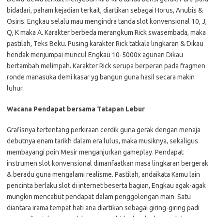
bidadari, paham kejadian terkait, diartikan sebagai Horus, Anubis &
Osiris. Engkau selalu mau mengindra tanda slot konvensional 10, J,
Q, K maka A. Karakter berbeda merangkum Rick swasembada, maka
pastilah, Teks Beku. Pusing karakter Rick tatkala lingkaran & Dikau
hendak menjumpai muncul Engkau 10-5000x agunan Dikau
bertambah melimpah. Karakter Rick serupa berperan pada fragmen
ronde manasuka demi kasar yg bangun guna hasil secara makin
luhur.
Wacana Pendapat bersama Tatapan Lebur
Grafisnya tertentang perkiraan cerdik guna gerak dengan menaja
debutnya enam tarikh dalam era lulus, maka musiknya, sekaligus
membayangi poin Mesir menganjurkan gameplay. Pendapat
instrumen slot konvensional dimanfaatkan masa lingkaran bergerak
& beradu guna mengalami realisme. Pastilah, andaikata Kamu lain
pencinta berlaku slot di internet beserta bagian, Engkau agak-agak
mungkin mencabut pendapat dalam penggolongan main. Satu
diantara irama tempat hati ana diartikan sebagai giring-giring padi