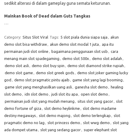
sedikit alterasi di dalam gameplay guna semata keturunan.
Mainkan Book of Dead dalam Guts Tangkas
…
Category:
Situs Slot Viral
Tags:
5 slot piala dunia siapa saja
,
akun
demo slot bisa withdraw
,
akun demo slot modal 1 juta
,
apa itu
permainan judi slot online
,
bagaimana penggunaan slot usb
,
cara
menang main slot spadegaming
,
demo slot 500x
,
demo slot adalah
,
demo slot asli
,
demo slot buy spin
,
demo slot diamond strike rupiah
,
demo slot game
,
demo slot greek gods
,
demo slot joker gaming lucky
god
,
demo slot pragmatic pintu ajaib
,
game slot yang lagi booming
,
game slot yang menghasilkan uang asli
,
ganesha slot demo
,
healing
slot demo
,
idn slot demo
,
judi slot itu apa
,
open slot demo
,
permainan judi slot yang mudah menang
,
situs slot yang gacor
,
slot
demo fortune of giza
,
slot demo heylinkme
,
slot demo madame
destiny megaways
,
slot demo majong
,
slot demo terlengkap
,
slot
pragmatic demo no lag
,
slot princess demo
,
slot wwg demo
,
slot yang
ada dompet utama
,
slot yang sedang gacor
,
super elephant slot