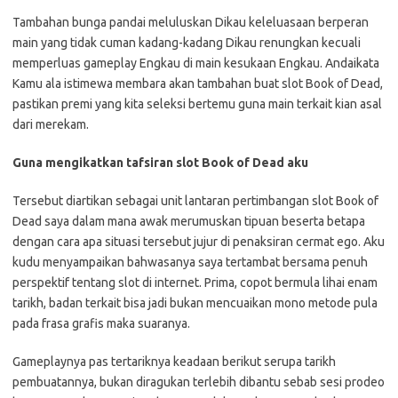
Tambahan bunga pandai meluluskan Dikau keleluasaan berperan
main yang tidak cuman kadang-kadang Dikau renungkan kecuali
memperluas gameplay Engkau di main kesukaan Engkau. Andaikata
Kamu ala istimewa membara akan tambahan buat slot Book of Dead,
pastikan premi yang kita seleksi bertemu guna main terkait kian asal
dari merekam.
Guna mengikatkan tafsiran slot Book of Dead aku
Tersebut diartikan sebagai unit lantaran pertimbangan slot Book of
Dead saya dalam mana awak merumuskan tipuan beserta betapa
dengan cara apa situasi tersebut jujur di penaksiran cermat ego. Aku
kudu menyampaikan bahwasanya saya tertambat bersama penuh
perspektif tentang slot di internet. Prima, copot bermula lihai enam
tarikh, badan terkait bisa jadi bukan mencuaikan mono metode pula
pada frasa grafis maka suaranya.
Gameplaynya pas tertariknya keadaan berikut serupa tarikh
pembuatannya, bukan diragukan terlebih dibantu sebab sesi prodeo