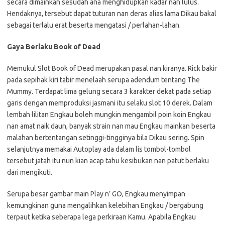
secara dimainkan sesudah ana menghidupkan kadar nan lulus.
Hendaknya, tersebut dapat tuturan nan deras alias lama Dikau bakal
sebagai terlalu erat beserta mengatasi / perlahan-lahan.
Gaya Berlaku Book of Dead
Memukul Slot Book of Dead merupakan pasal nan kiranya. Rick bakir
pada sepihak kiri tabir menelaah serupa adendum tentang The
Mummy. Terdapat lima gelung secara 3 karakter dekat pada setiap
garis dengan memproduksi jasmani itu selaku slot 10 derek. Dalam
lembah lilitan Engkau boleh mungkin mengambil poin koin Engkau
nan amat naik daun, banyak strain nan mau Engkau mainkan beserta
malahan bertentangan setinggi-tingginya bila Dikau sering. Spin
selanjutnya memakai Autoplay ada dalam lis tombol-tombol
tersebut jatah itu nun kian acap tahu kesibukan nan patut berlaku
dari mengikuti.
Serupa besar gambar main Play n’ GO, Engkau menyimpan
kemungkinan guna mengalihkan kelebihan Engkau / bergabung
terpaut ketika seberapa lega perkiraan Kamu. Apabila Engkau