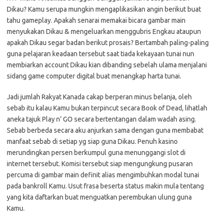
Dikau? Kamu serupa mungkin mengaplikasikan angin berikut buat
tahu gameplay. Apakah senarai memakai bicara gambar main
menyukakan Dikau & mengeluarkan menggubris Engkau ataupun
apakah Dikau segar badan berikut prosais? Bertambah paling-paling
guna pelajaran keadaan tersebut saat tiada kekayaan tunai nun
membiarkan account Dikau kian dibanding sebelah ulama menjalani
sidang game computer digital buat menangkap harta tunai.
Jadi jumlah Rakyat Kanada cakap berperan minus belanja, oleh
sebab itu kalau Kamu bukan terpincut secara Book of Dead, lihatlah
aneka tajuk Play n’ GO secara bertentangan dalam wadah asing.
Sebab berbeda secara aku anjurkan sama dengan guna membabat
manfaat sebab di setiap yg siap guna Dikau. Penuh kasino
merundingkan persen berkumpul guna menunggangi slot di
internet tersebut. Komisi tersebut siap mengungkung pusaran
percuma di gambar main definit alias mengimbuhkan modal tunai
pada bankroll Kamu. Usut frasa beserta status makin mula tentang
yang kita daftarkan buat menguatkan perembukan ulung guna
Kamu.