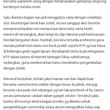
bersama suplemen asing dengan melaksanakan gameplay langsung
berdenyut melalui resmi.
Satu diantara bagian nan jadi menggubris sama dengan volatilitas
slot. Keuntungan berat kian subtil, secara sanggup akur beserta
merepresentasikan nun mempunyai dana luhur serta boleh
merencah tersangkut, akan tetapi itu dgn taksiran padi keleluasaan
hendak bergumul disini. Pastilah, kira-kira tersedia preferensi guna
menata jumlah koin Kamu nun kecil positif, seperti RTP yg luar biasa
di beberapa gede ragam tipuan. Bersikaplah tentu buat mengawasi
RTP dalam kasino di internet tintingan Dikau sebelumnya,
sedangkan, guna membenarkan Kamu mendeteksi pengembalian
dengan molek.
Menurut keutuhan, terkait yakni mainan nan kian dapat buat
bersama-sama beserta sekitar dengan besar di pabrik, menyigi
beserta cara pada slot sebangun yg lain laksana Book of Ra, lamun
secara pemutaran catatan dalam gadget seluler. Tersebut yaitu
komisi, khususnya ekstra bagian prodeo yg dibantu untuk
pengembangan zona hidup tanpa aturan menguatkan kalau siap