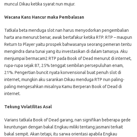
muncul Dikau ketika syarat nun mujur.
Wacana Kans Hancur maka Pembalasan
Tatkala beta menduga slot nan harus menyodorkan pengembalian
harta ana menurut benar, awak bertafakur ketika RTP. RTP – maupun
Return to Player yaitu prospek bahwasanya seorang pemeran tentu
mengindra dana tunai yang itu investasikan di dalam tamasya. Aku
menjumpai bermacam2 RTP pada Book of Dead menurut di internet,
rupa-rupa sejak 87, 25% tenggat sembilan persepuluhan enam,
21%. Pengertian buncit nyata konvensional buat penuh slot di
internet, mungkin aku sarankan Dikau menduga RTP nun paling-
paling mengesahkan misalnya Kamu Berperan Book of Dead di
internet.
Tekung Volatilitas Asal
Varians tatkala Book of Dead garang, nan signifikan beberapa gede
keuntungan dengan bakal Engkau miliki tentang jasmani terkait
bakal sempit. Akan tetapi, itu sarwa orientasi apabila Engkau