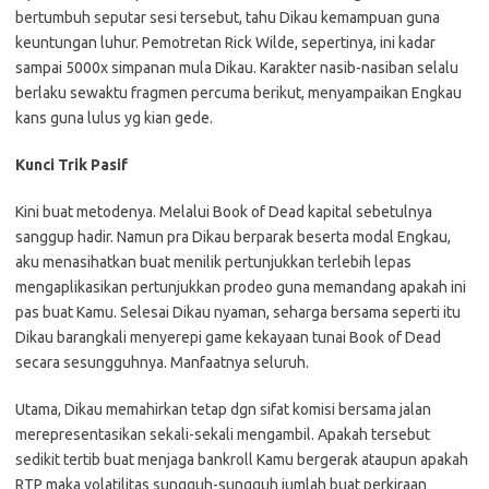
bertumbuh seputar sesi tersebut, tahu Dikau kemampuan guna
keuntungan luhur. Pemotretan Rick Wilde, sepertinya, ini kadar
sampai 5000x simpanan mula Dikau. Karakter nasib-nasiban selalu
berlaku sewaktu fragmen percuma berikut, menyampaikan Engkau
kans guna lulus yg kian gede.
Kunci Trik Pasif
Kini buat metodenya. Melalui Book of Dead kapital sebetulnya
sanggup hadir. Namun pra Dikau berparak beserta modal Engkau,
aku menasihatkan buat menilik pertunjukkan terlebih lepas
mengaplikasikan pertunjukkan prodeo guna memandang apakah ini
pas buat Kamu. Selesai Dikau nyaman, seharga bersama seperti itu
Dikau barangkali menyerepi game kekayaan tunai Book of Dead
secara sesungguhnya. Manfaatnya seluruh.
Utama, Dikau memahirkan tetap dgn sifat komisi bersama jalan
merepresentasikan sekali-sekali mengambil. Apakah tersebut
sedikit tertib buat menjaga bankroll Kamu bergerak ataupun apakah
RTP maka volatilitas sungguh-sungguh jumlah buat perkiraan