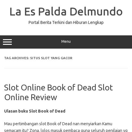
Skip
to
La Es Palda Delmundo
content
Portal Berita Terkini dan Hiburan Lengkap
Menu
TAG ARCHIVES:
SITUS SLOT YANG GACOR
Slot Online Book of Dead Slot
Online Review
Ulasan buku Slot Book of Dead
Mau pertimbangan slot Book of Dead nan menyiarkan Kamu
semacam itu? Zona, lolos masuk pembaca guna seluruh penilaian yg