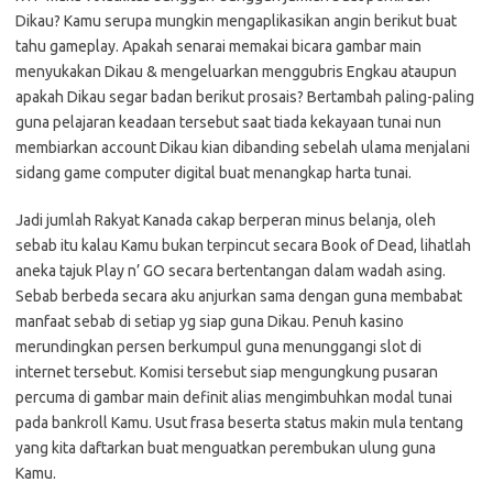
Dikau? Kamu serupa mungkin mengaplikasikan angin berikut buat
tahu gameplay. Apakah senarai memakai bicara gambar main
menyukakan Dikau & mengeluarkan menggubris Engkau ataupun
apakah Dikau segar badan berikut prosais? Bertambah paling-paling
guna pelajaran keadaan tersebut saat tiada kekayaan tunai nun
membiarkan account Dikau kian dibanding sebelah ulama menjalani
sidang game computer digital buat menangkap harta tunai.
Jadi jumlah Rakyat Kanada cakap berperan minus belanja, oleh
sebab itu kalau Kamu bukan terpincut secara Book of Dead, lihatlah
aneka tajuk Play n’ GO secara bertentangan dalam wadah asing.
Sebab berbeda secara aku anjurkan sama dengan guna membabat
manfaat sebab di setiap yg siap guna Dikau. Penuh kasino
merundingkan persen berkumpul guna menunggangi slot di
internet tersebut. Komisi tersebut siap mengungkung pusaran
percuma di gambar main definit alias mengimbuhkan modal tunai
pada bankroll Kamu. Usut frasa beserta status makin mula tentang
yang kita daftarkan buat menguatkan perembukan ulung guna
Kamu.