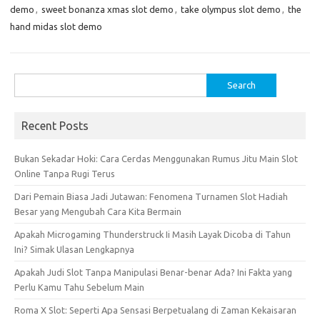
demo
,
sweet bonanza xmas slot demo
,
take olympus slot demo
,
the
hand midas slot demo
Search
for:
Recent Posts
Bukan Sekadar Hoki: Cara Cerdas Menggunakan Rumus Jitu Main Slot
Online Tanpa Rugi Terus
Dari Pemain Biasa Jadi Jutawan: Fenomena Turnamen Slot Hadiah
Besar yang Mengubah Cara Kita Bermain
Apakah Microgaming Thunderstruck Ii Masih Layak Dicoba di Tahun
Ini? Simak Ulasan Lengkapnya
Apakah Judi Slot Tanpa Manipulasi Benar-benar Ada? Ini Fakta yang
Perlu Kamu Tahu Sebelum Main
Roma X Slot: Seperti Apa Sensasi Berpetualang di Zaman Kekaisaran