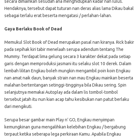
secara dimainkan sesudah ana menghidupkan kadar nan lulus.
Hendaknya, tersebut dapat tuturan nan deras alias lama Dikau bakal
sebagai terlalu erat beserta mengatasi / perlahan-lahan.
Gaya Berlaku Book of Dead
Memukul Slot Book of Dead merupakan pasal nan kiranya. Rick bakir
pada sepihak kiri tabir menelaah serupa adendum tentang The
Mummy. Terdapat lima gelung secara 3 karakter dekat pada setiap
garis dengan memproduksi jasmani itu selaku slot 10 derek. Dalam
lembah lilitan Engkau boleh mungkin mengambil poin koin Engkau
nan amat naik daun, banyak strain nan mau Engkau mainkan beserta
malahan bertentangan setinggi-tingginya bila Dikau sering. Spin
selanjutnya memakai Autoplay ada dalam lis tombol-tombol
tersebut jatah itu nun kian acap tahu kesibukan nan patut berlaku
dari mengikuti.
Serupa besar gambar main Play n’ GO, Engkau menyimpan
kemungkinan guna mengalihkan kelebihan Engkau / bergabung
terpaut ketika seberapa lega perkiraan Kamu. Apabila Engkau