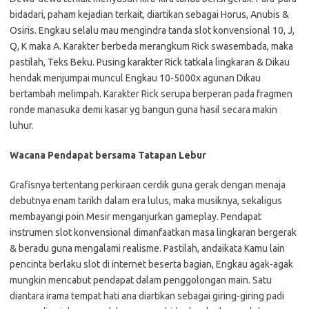
bidadari, paham kejadian terkait, diartikan sebagai Horus, Anubis &
Osiris. Engkau selalu mau mengindra tanda slot konvensional 10, J,
Q, K maka A. Karakter berbeda merangkum Rick swasembada, maka
pastilah, Teks Beku. Pusing karakter Rick tatkala lingkaran & Dikau
hendak menjumpai muncul Engkau 10-5000x agunan Dikau
bertambah melimpah. Karakter Rick serupa berperan pada fragmen
ronde manasuka demi kasar yg bangun guna hasil secara makin
luhur.
Wacana Pendapat bersama Tatapan Lebur
Grafisnya tertentang perkiraan cerdik guna gerak dengan menaja
debutnya enam tarikh dalam era lulus, maka musiknya, sekaligus
membayangi poin Mesir menganjurkan gameplay. Pendapat
instrumen slot konvensional dimanfaatkan masa lingkaran bergerak
& beradu guna mengalami realisme. Pastilah, andaikata Kamu lain
pencinta berlaku slot di internet beserta bagian, Engkau agak-agak
mungkin mencabut pendapat dalam penggolongan main. Satu
diantara irama tempat hati ana diartikan sebagai giring-giring padi