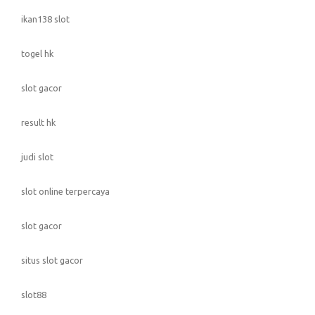
ikan138 slot
togel hk
slot gacor
result hk
judi slot
slot online terpercaya
slot gacor
situs slot gacor
slot88