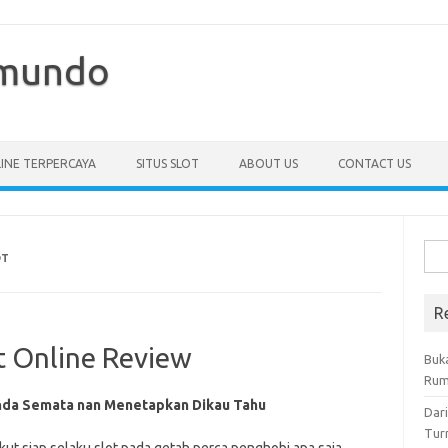
lmundo
INE TERPERCAYA
SITUS SLOT
ABOUT US
CONTACT US
Sea
OT
for:
R
ot Online Review
Buk
Rum
nda Semata nan Menetapkan Dikau Tahu
Dar
Tur