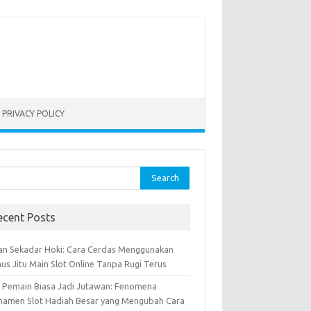
PRIVACY POLICY
rch
ecent Posts
an Sekadar Hoki: Cara Cerdas Menggunakan
us Jitu Main Slot Online Tanpa Rugi Terus
i Pemain Biasa Jadi Jutawan: Fenomena
namen Slot Hadiah Besar yang Mengubah Cara