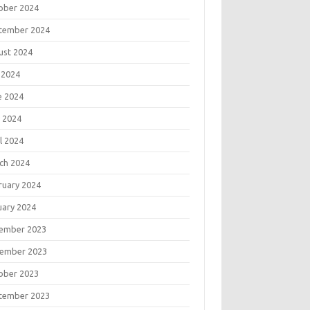
ober 2024
tember 2024
ust 2024
 2024
e 2024
 2024
l 2024
ch 2024
ruary 2024
uary 2024
ember 2023
ember 2023
ober 2023
tember 2023