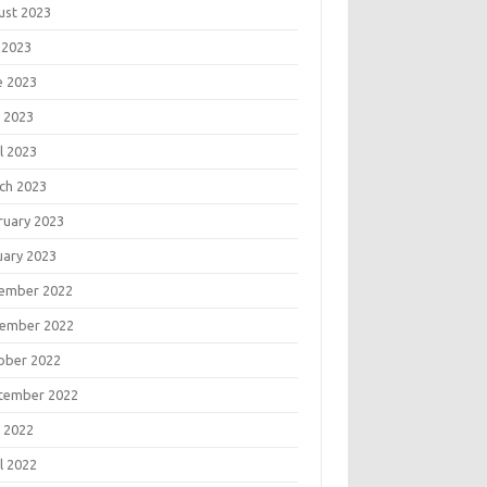
ust 2023
 2023
e 2023
 2023
l 2023
ch 2023
ruary 2023
uary 2023
ember 2022
ember 2022
ober 2022
tember 2022
 2022
l 2022