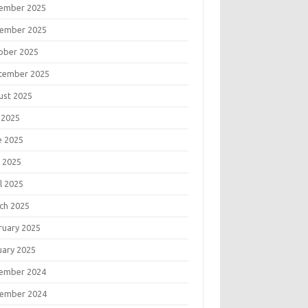
ember 2025
ember 2025
ober 2025
tember 2025
ust 2025
 2025
e 2025
 2025
l 2025
ch 2025
ruary 2025
uary 2025
ember 2024
ember 2024