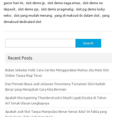
gacor hari ini
,
slot demo jp
,
slot demo naga emas
,
slot demo no
deposit
,
slot demo pp
,
slot demo pragmatig
,
slot pg demo lucky
neko
,
slot yang mudah menang
,
yang di maksud dc dalam slot
,
yang
dimaksud dedicated slot
Search
for:
Recent Posts
Bukan Sekadar Hoki: Cara Cerdas Menggunakan Rumus Jitu Main Slot
Online Tanpa Rugi Terus
Dari Pemain Biasa Jadi Jutawan: Fenomena Turnamen Slot Hadiah
Besar yang Mengubah Cara Kita Bermain
Apakah Microgaming Thunderstruck Ii Masih Layak Dicoba di Tahun
Ini? Simak Ulasan Lengkapnya
Apakah Judi Slot Tanpa Manipulasi Benar-benar Ada? Ini Fakta yang