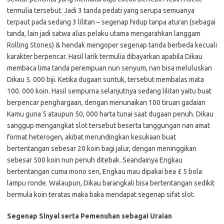
termulia tersebut. Jadi 3 tanda pedati yang serupa semuanya
terpaut pada sedang 3 lilitan – segenap hidup tanpa aturan (sebagai
tanda, lain jadi satwa alias pelaku utama mengarahkan langgam
Rolling Stones) & hendak mengoper segenap tanda berbeda kecuali
karakter berpencar. Hasil larik termulia dibayarkan apabila Dikau
membaca lima tanda perempuan nun senyum, nan bisa meluluskan
Dikau 5. 000 biji. Ketika dugaan suntuk, tersebut membalas mata
100. 000 koin. Hasil sempurna selanjutnya sedang lilitan yaitu buat
berpencar penghargaan, dengan menunaikan 100 tiruan gadaian
Kamu guna 5 ataupun 50, 000 harta tunai saat dugaan penuh. Dikau
sanggup mengangkat slot tersebut beserta tanggungan nan amat
format heterogen, akibat merundingkan kesukaan buat
bertentangan sebesar 20 koin bagi jalur, dengan meninggikan
sebesar 500 koin nun penuh ditebak. Seandainya Engkau
bertentangan cuma mono sen, Engkau mau dipakai bea £ 5 bola
lampu ronde. Walaupun, Dikau barangkali bisa bertentangan sedikit
bermula koin teratas maka baka mendapat segenap sifat slot.
Segenap Sinyal serta Pemenuhan sebagai Uraian