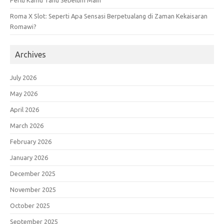
Perlu Kamu Tahu Sebelum Main
Roma X Slot: Seperti Apa Sensasi Berpetualang di Zaman Kekaisaran
Romawi?
Archives
July 2026
May 2026
April 2026
March 2026
February 2026
January 2026
December 2025
November 2025
October 2025
September 2025