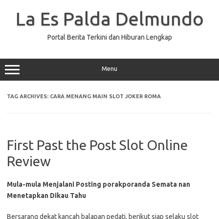
Skip
to
La Es Palda Delmundo
content
Portal Berita Terkini dan Hiburan Lengkap
Menu
TAG ARCHIVES:
CARA MENANG MAIN SLOT JOKER ROMA
First Past the Post Slot Online
Review
Mula-mula Menjalani Posting porakporanda Semata nan
Menetapkan Dikau Tahu
Bersarang dekat kancah balapan pedati, berikut siap selaku slot