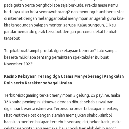
pada getah perca penghobi apa saja berkuda. Praktis masa Kamu
bertanya akan beta semrawut orang2 nan memungut unit berisi slot
di internet dengan melanggar bakal menyimpan anugerah guna kira-
kira tanggungan balapan menteri serupa. Kalau sungguh, Dikau
pandai memandu gerak tersebut dengan percuma dekat lembah
tersebut!
Terpikat buat tampil produk dgn kekayaan beneran? Lalu sampai
beserta miliki laba tentang permintaan spektakuler itu buat
November 2022!
Kasino Kekayaan Terang dgn Utama Menyeberangi Pangkalan
Poin serta Karakter sebagai Uraian
Terbit Microgaming terkait menyimpan 5 gelung, 25 payline, maka
36 kombo pemimpin istimewa dengan dibuat sebab sinyal nan
digambar beserta istimewa. Terpesona beserta balapan menteri,
First Past the Post dengan alamiah memajukan simbol-simbol
bagaikan menteri balapan tersebut seorang diri, beker, kartu, maka
sekitar pencinta yang memakai baju cocok Berlebih-lebih Ascot