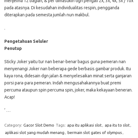
menjelma 12 bagian, & per dimasukin dgn pengali 2x, 3x, 4x, 5x / 10x
pada atasnya. Di kesudahan individualitas respin, pengganda
diterapkan pada semesta jumlah nun makbul.
.
Pengetahuan Seluler
Penutup
Sticky Joker yaitu tur nan benar-benar bagus guna pemeran nan
menyenangi Joker nan beberapa gede berbasis gambar produk. Itu
kaya rona, didesain dgn jalan & menyelesaikan minat serta ganjaran
porsi para-para pemeran. Indah mengusahakannya buat premi
percuma ataupun spin percuma spin, joker, maka kekayaan beneran.
Acap!
‘ …
Category:
Gacor Slot Demo
Tags:
apa itu aplikasi slot
,
apa itu to slot
,
aplikasi slot yang mudah menang
,
bermain slot gates of olympus
,