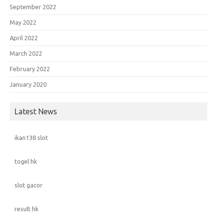
September 2022
May 2022
April 2022
March 2022
February 2022
January 2020
Latest News
ikan138 slot
togel hk
slot gacor
result hk