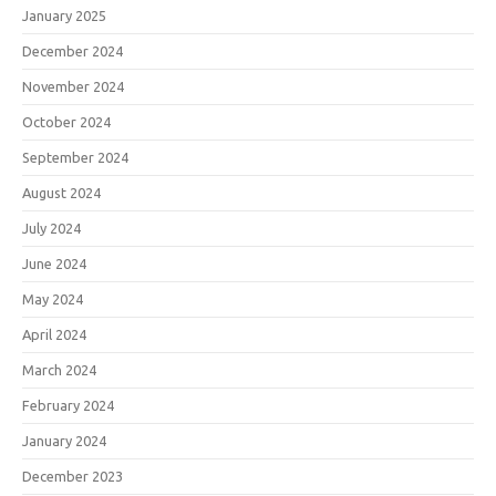
January 2025
December 2024
November 2024
October 2024
September 2024
August 2024
July 2024
June 2024
May 2024
April 2024
March 2024
February 2024
January 2024
December 2023