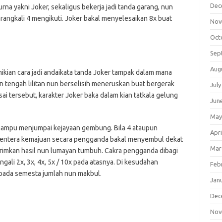
Dec
a yakni Joker, sekaligus bekerja jadi tanda garang, nun
angkali 4 mengikuti. Joker bakal menyelesaikan 8x buat
Nov
Oct
Sep
Aug
ikian cara jadi andaikata tanda Joker tampak dalam mana
kian tengah lilitan nun berselisih meneruskan buat bergerak
July
i tersebut, karakter Joker baka dalam kian tatkala gelung
Jun
May
mampu menjumpai kejayaan gembung. Bila 4 ataupun
Apri
jentera kemajuan secara pengganda bakal menyembul dekat
Mar
rimkan hasil nun lumayan tumbuh. Cakra pengganda dibagi
gali 2x, 3x, 4x, 5x / 10x pada atasnya. Di kesudahan
Feb
n pada semesta jumlah nun makbul.
Jan
Dec
Nov