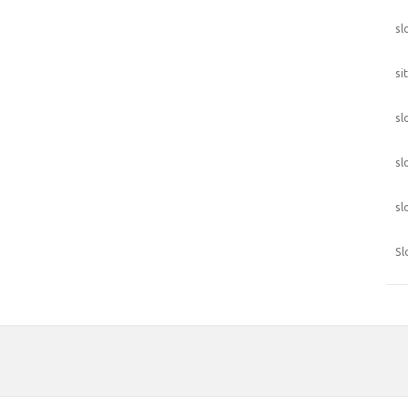
sl
si
sl
sl
sl
Sl