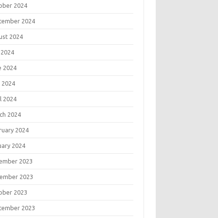
ober 2024
tember 2024
ust 2024
 2024
e 2024
 2024
l 2024
ch 2024
ruary 2024
uary 2024
ember 2023
ember 2023
ober 2023
tember 2023