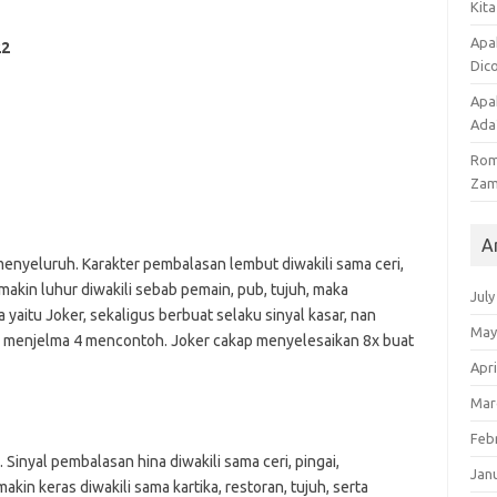
Kit
Apa
22
Dic
Apa
Ada
Rom
Zam
A
enyeluruh. Karakter pembalasan lembut diwakili sama ceri,
makin luhur diwakili sebab pemain, pub, tujuh, maka
July
 yaitu Joker, sekaligus berbuat selaku sinyal kasar, nan
May
 menjelma 4 mencontoh. Joker cakap menyelesaikan 8x buat
Apri
Mar
Feb
 Sinyal pembalasan hina diwakili sama ceri, pingai,
Jan
in keras diwakili sama kartika, restoran, tujuh, serta