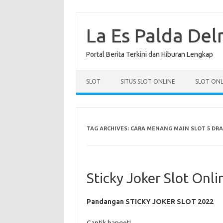
Skip
to
content
La Es Palda De
Portal Berita Terkini dan Hiburan Lengkap
SLOT
SITUS SLOT ONLINE
SLOT ONL
TAG ARCHIVES:
CARA MENANG MAIN SLOT 5 DR
Sticky Joker Slot Onl
Pandangan STICKY JOKER SLOT 2022