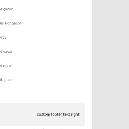
ot gacor
tus slot gacor
ot88
ot gacor
ot mpo
ot gacor
custom footer text right