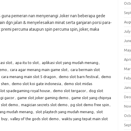
Oct
Sep
gus guna pemeran nan menyenangi Joker nan beberapa gede
Aug
ain dgn jalan & menyelesaikan minat serta ganjaran porsi para-
premi percuma ataupun spin percuma spin, joker, maka
July
Jun
May
Apri
asi slot
,
apa itu to slot
,
aplikasi slot yang mudah menang
,
Mar
demo
,
cara agar menang main game slot
,
cara bermain slot
,
cara menang main slot 5 dragon
,
demo slot barn festival
,
demo
Feb
 shen
,
demo slot koi gate indonesia
,
demo slot midas
Jan
lot spadegaming royal house
,
demo slot tergacor
,
dog slot
Dec
agi gacor
,
game slot joker gaming demo
,
game slot yang chipnya
 slot demo
,
magician secrets slot demo
,
pg slot demo free spin
,
Nov
 yang mudah menang
,
slot playtech yang mudah menang
,
slot
Oct
s buy
,
valley of the gods slot demo
,
waktu yang tepat main slot
Sep