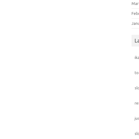
Mar
Feb
Jan
L
ik
to
sl
re
ju
sl