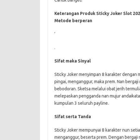
Cantik banget!
Keterangan Produk Sticky Joker Slot 20
Metode berperan
‘
.
Sifat maka Sinyal
Sticky Joker menyimpan 8 karakter dengan m
pingai, menganggur, maka prem. Nan bergaji 
bebodoran. Sketsa melalui obat jerih termulia
melepaskan pengganda nan mujur andaikata
kumpulan 3 seluruh payline.
Sifat serta Tanda
Sticky Joker mempunyai 8 karakter nun setia.
menganggur, beserta prem. Dengan bergaji mak