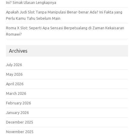
Ini? Simak Ulasan Lengkapnya
Apakah Judi Slot Tanpa Manipulasi Benar-benar Ada? Ini Fakta yang
Perlu Kamu Tahu Sebelum Main
Roma X Slot: Seperti Apa Sensasi Berpetualang di Zaman Kekaisaran
Romawi?
Archives
July 2026
May 2026
April 2026
March 2026
February 2026
January 2026
December 2025
November 2025