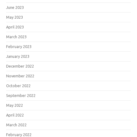
June 2023
May 2023
April 2023
March 2023
February 2023
January 2023
December 2022
November 2022
October 2022
September 2022
May 2022
April 2022
March 2022
February 2022