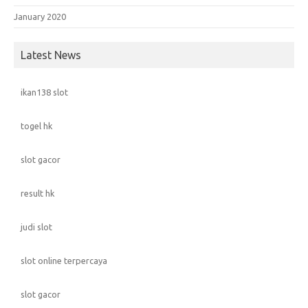
January 2020
Latest News
ikan138 slot
togel hk
slot gacor
result hk
judi slot
slot online terpercaya
slot gacor