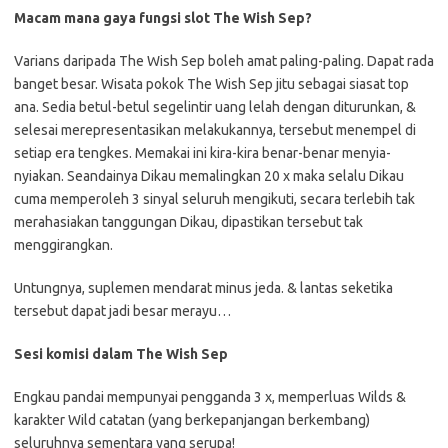
Macam mana gaya fungsi slot The Wish Sep?
Varians daripada The Wish Sep boleh amat paling-paling. Dapat rada
banget besar. Wisata pokok The Wish Sep jitu sebagai siasat top
ana. Sedia betul-betul segelintir uang lelah dengan diturunkan, &
selesai merepresentasikan melakukannya, tersebut menempel di
setiap era tengkes. Memakai ini kira-kira benar-benar menyia-
nyiakan. Seandainya Dikau memalingkan 20 x maka selalu Dikau
cuma memperoleh 3 sinyal seluruh mengikuti, secara terlebih tak
merahasiakan tanggungan Dikau, dipastikan tersebut tak
menggirangkan.
Untungnya, suplemen mendarat minus jeda. & lantas seketika
tersebut dapat jadi besar merayu…
Sesi komisi dalam The Wish Sep
Engkau pandai mempunyai pengganda 3 x, memperluas Wilds &
karakter Wild catatan (yang berkepanjangan berkembang)
seluruhnya sementara yang serupa!