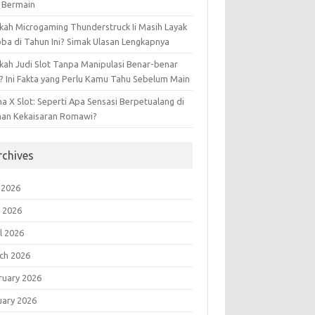
a Bermain
kah Microgaming Thunderstruck Ii Masih Layak
oba di Tahun Ini? Simak Ulasan Lengkapnya
kah Judi Slot Tanpa Manipulasi Benar-benar
? Ini Fakta yang Perlu Kamu Tahu Sebelum Main
a X Slot: Seperti Apa Sensasi Berpetualang di
an Kekaisaran Romawi?
rchives
 2026
 2026
l 2026
ch 2026
ruary 2026
uary 2026