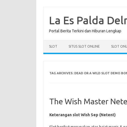
Skip
to
content
La Es Palda De
Portal Berita Terkini dan Hiburan Lengkap
SLOT
SITUS SLOT ONLINE
SLOT ONL
TAG ARCHIVES:
DEAD OR A WILD SLOT DEMO BO
The Wish Master Nete
Keterangan slot Wish Sep (Netent)