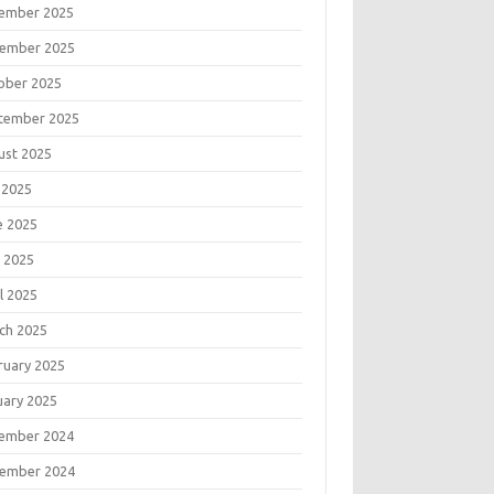
ember 2025
ember 2025
ober 2025
tember 2025
ust 2025
 2025
e 2025
 2025
l 2025
ch 2025
ruary 2025
uary 2025
ember 2024
ember 2024