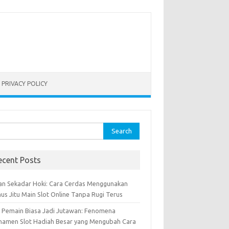
PRIVACY POLICY
rch
ecent Posts
an Sekadar Hoki: Cara Cerdas Menggunakan
us Jitu Main Slot Online Tanpa Rugi Terus
i Pemain Biasa Jadi Jutawan: Fenomena
namen Slot Hadiah Besar yang Mengubah Cara