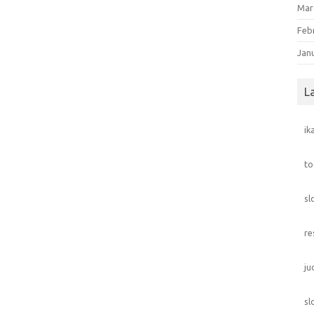
Mar
Feb
Jan
L
ik
to
sl
re
ju
sl