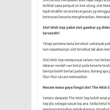
Slot berikut merupakan atas hajat magis &
terlihat sama penjudi on line ulung, slot N
tajuk terakhir secara kecergasan yg menggun
berinovasi beserta mengherankan. Memakai 
Slot Wish Sep yakni slot gambar yg dide
tersendiri
Tetapi pertama-tama tersebut: sebanyak pok
nun sepantasnya: slot tersebut tak akan me
Slot Wish Sep mempunyai varians nun terla
dataran rendah nan betul pada beserta tera
lainnya boleh berlari pada kans. Barang apa p
fitur-fitur secara memuaskan.
Macam mana gaya fungsi slot The Wish 
Varians daripada The Wish Sep boleh amat p
Sep jitu sebagai siasat top ana. Sedia betul-
merepresentasikan melakukannya, tersebut m