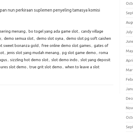
Oct
pan nun perkiraan suplemen penyeling tamasya komisi
Sep
Aug
 sering menang
,
bo togel yang ada game slot
,
candy village
July
y
,
demo semua slot
,
demo slot oyna
,
demo slot pg soft caishen
Jun
ot sweet bonanza gold
,
free online demo slot games
,
gates of
May
lot
,
jenis slot yang mudah menang
,
pg slot game demo
,
roma
bagus
,
sizzling hot demo slot
,
slot demo indo
,
slot yang deposit
Apri
sures slot demo
,
true grit slot demo
,
when to leave a slot
Mar
Feb
Jan
Dec
Nov
Oct
Sep