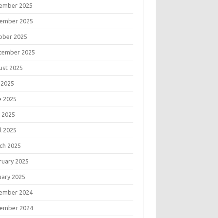
ember 2025
ember 2025
ober 2025
tember 2025
ust 2025
 2025
e 2025
 2025
l 2025
ch 2025
ruary 2025
uary 2025
ember 2024
ember 2024