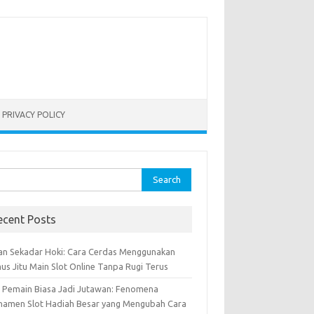
PRIVACY POLICY
rch
ecent Posts
an Sekadar Hoki: Cara Cerdas Menggunakan
us Jitu Main Slot Online Tanpa Rugi Terus
i Pemain Biasa Jadi Jutawan: Fenomena
namen Slot Hadiah Besar yang Mengubah Cara