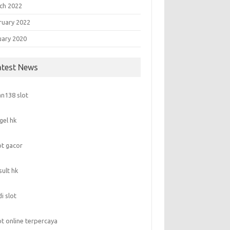
ch 2022
ruary 2022
uary 2020
atest News
an138 slot
gel hk
ot gacor
sult hk
di slot
ot online terpercaya