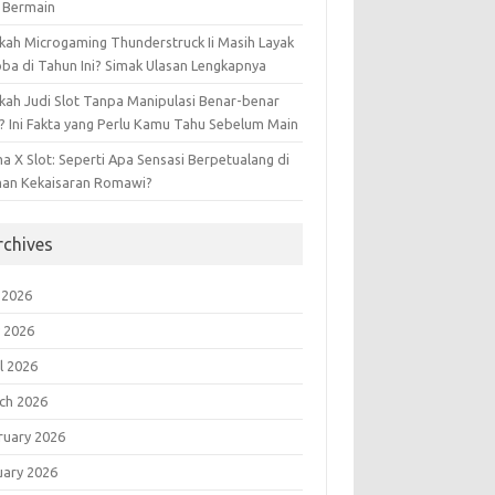
a Bermain
kah Microgaming Thunderstruck Ii Masih Layak
oba di Tahun Ini? Simak Ulasan Lengkapnya
kah Judi Slot Tanpa Manipulasi Benar-benar
? Ini Fakta yang Perlu Kamu Tahu Sebelum Main
a X Slot: Seperti Apa Sensasi Berpetualang di
an Kekaisaran Romawi?
rchives
 2026
 2026
l 2026
ch 2026
ruary 2026
uary 2026