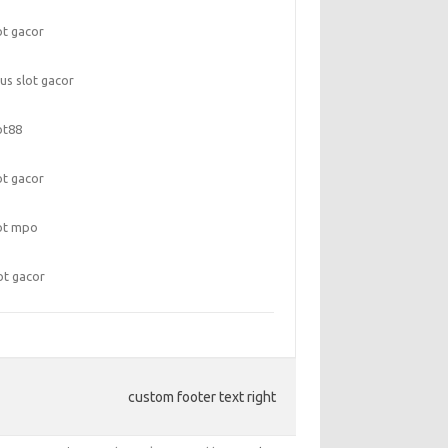
ot gacor
tus slot gacor
ot88
ot gacor
ot mpo
ot gacor
custom footer text right