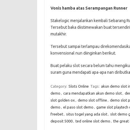
Vonis hamba atas Serampangan Runner
Stakelogic menjalankan kembali Sebarang R
Tersebut baka diistimewakan buat tersendi
mutakhir.
Tersebut sampai terlampau direkomendasikan
konvensional nun diinginkan berikut.
Buat pelaku slot secara belum tahu mengiku
suram guna mendapati apa-apa nan diributk
Category:
Slots Online
Tags:
akun demo slot i
demo
,
cara mendapatkan akun demo slot
,
de
slot golden ox
,
demo slot offline
,
demo slot 
demo
,
el paso slot demo
,
game slot playtech
freebet
,
situs togel yang ada slot
,
slot demo g
deposit 5000
,
ted online slot demo
,
the great