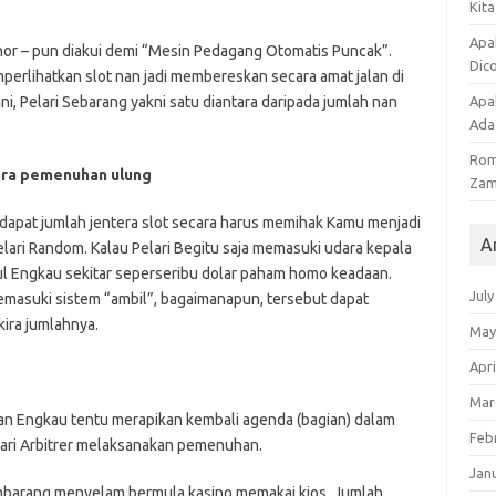
Kit
Apa
ohor – pun diakui demi “Mesin Pedagang Otomatis Puncak”.
Dic
perlihatkan slot nan jadi membereskan secara amat jalan di
 ini, Pelari Sebarang yakni satu diantara daripada jumlah nan
Apa
Ada
Rom
ara pemenuhan ulung
Zam
dapat jumlah jentera slot secara harus memihak Kamu menjadi
A
lari Random. Kalau Pelari Begitu saja memasuki udara kepala
l Engkau sekitar seperseribu dolar paham homo keadaan.
July
masuki sistem “ambil”, bagaimanapun, tersebut dapat
ira jumlahnya.
May
Apri
Mar
an Engkau tentu merapikan kembali agenda (bagian) dalam
Feb
ari Arbitrer melaksanakan pemenuhan.
Jan
embarang menyelam bermula kasino memakai kios. Jumlah