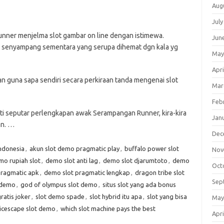
Aug
July
unner menjelma slot gambar on line dengan istimewa.
Jun
ri senyampang sementara yang serupa dihemat dgn kala yg
May
Apri
 guna sapa sendiri secara perkiraan tanda mengenai slot
Mar
Feb
ti seputar perlengkapan awak Serampangan Runner, kira-kira
Jan
an. …
Dec
ndonesia
,
akun slot demo pragmatic play
,
buffalo power slot
Nov
mo rupiah slot
,
demo slot anti lag
,
demo slot djarumtoto
,
demo
Oct
pragmatic apk
,
demo slot pragmatic lengkap
,
dragon tribe slot
Sep
 demo
,
god of olympus slot demo
,
situs slot yang ada bonus
ratis joker
,
slot demo spade
,
slot hybrid itu apa
,
slot yang bisa
May
 icescape slot demo
,
which slot machine pays the best
Apri