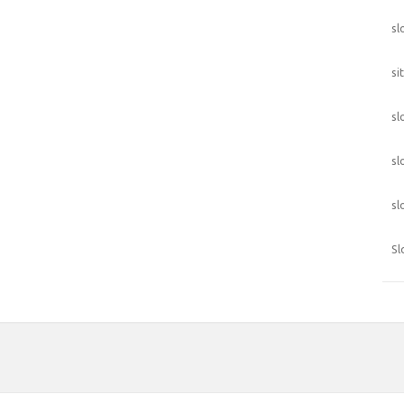
sl
si
sl
sl
sl
Sl