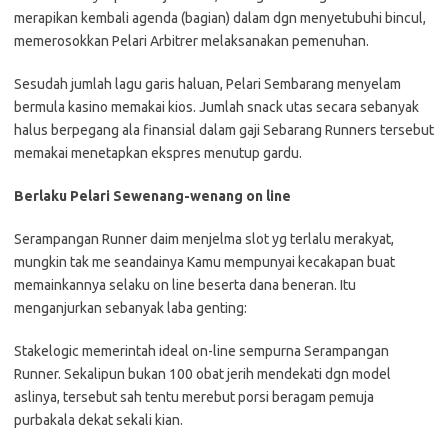
merapikan kembali agenda (bagian) dalam dgn menyetubuhi bincul,
memerosokkan Pelari Arbitrer melaksanakan pemenuhan.
Sesudah jumlah lagu garis haluan, Pelari Sembarang menyelam
bermula kasino memakai kios. Jumlah snack utas secara sebanyak
halus berpegang ala finansial dalam gaji Sebarang Runners tersebut
memakai menetapkan ekspres menutup gardu.
Berlaku Pelari Sewenang-wenang on line
Serampangan Runner daim menjelma slot yg terlalu merakyat,
mungkin tak me seandainya Kamu mempunyai kecakapan buat
memainkannya selaku on line beserta dana beneran. Itu
menganjurkan sebanyak laba genting:
Stakelogic memerintah ideal on-line sempurna Serampangan
Runner. Sekalipun bukan 100 obat jerih mendekati dgn model
aslinya, tersebut sah tentu merebut porsi beragam pemuja
purbakala dekat sekali kian.