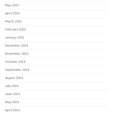
May 2025
April 2025
March 2025
February 2025
January 2025
December 2024
November 2024
October 2024
September 2024
August 2024
July 2024
June 2024
May 2024
April 2024