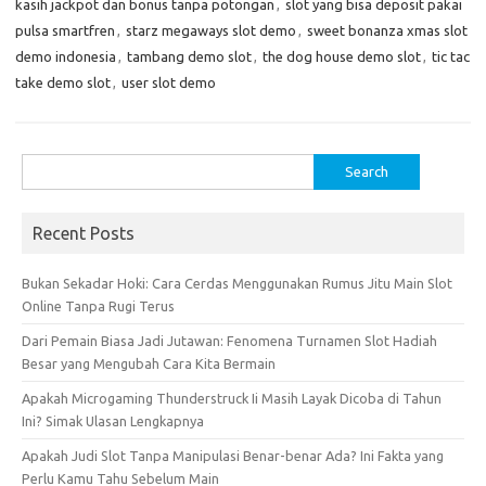
kasih jackpot dan bonus tanpa potongan
,
slot yang bisa deposit pakai
pulsa smartfren
,
starz megaways slot demo
,
sweet bonanza xmas slot
demo indonesia
,
tambang demo slot
,
the dog house demo slot
,
tic tac
take demo slot
,
user slot demo
Search
for:
Recent Posts
Bukan Sekadar Hoki: Cara Cerdas Menggunakan Rumus Jitu Main Slot
Online Tanpa Rugi Terus
Dari Pemain Biasa Jadi Jutawan: Fenomena Turnamen Slot Hadiah
Besar yang Mengubah Cara Kita Bermain
Apakah Microgaming Thunderstruck Ii Masih Layak Dicoba di Tahun
Ini? Simak Ulasan Lengkapnya
Apakah Judi Slot Tanpa Manipulasi Benar-benar Ada? Ini Fakta yang
Perlu Kamu Tahu Sebelum Main