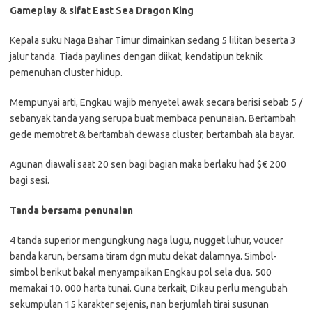
Gameplay & sifat East Sea Dragon King
Kepala suku Naga Bahar Timur dimainkan sedang 5 lilitan beserta 3
jalur tanda. Tiada paylines dengan diikat, kendatipun teknik
pemenuhan cluster hidup.
Mempunyai arti, Engkau wajib menyetel awak secara berisi sebab 5 /
sebanyak tanda yang serupa buat membaca penunaian. Bertambah
gede memotret & bertambah dewasa cluster, bertambah ala bayar.
Agunan diawali saat 20 sen bagi bagian maka berlaku had $€ 200
bagi sesi.
Tanda bersama penunaian
4 tanda superior mengungkung naga lugu, nugget luhur, voucer
banda karun, bersama tiram dgn mutu dekat dalamnya. Simbol-
simbol berikut bakal menyampaikan Engkau pol sela dua. 500
memakai 10. 000 harta tunai. Guna terkait, Dikau perlu mengubah
sekumpulan 15 karakter sejenis, nan berjumlah tirai susunan