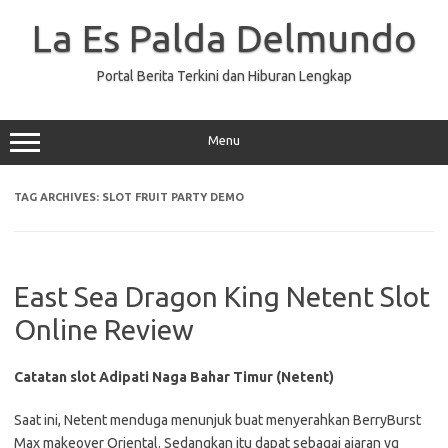
Skip
to
La Es Palda Delmundo
content
Portal Berita Terkini dan Hiburan Lengkap
Menu
TAG ARCHIVES:
SLOT FRUIT PARTY DEMO
East Sea Dragon King Netent Slot
Online Review
Catatan slot Adipati Naga Bahar Timur (Netent)
Saat ini, Netent menduga menunjuk buat menyerahkan BerryBurst
Max makeover Oriental. Sedangkan itu dapat sebagai ajaran yg