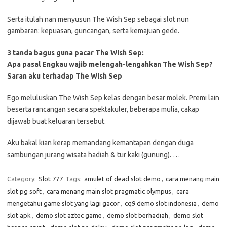
Serta itulah nan menyusun The Wish Sep sebagai slot nun
gambaran: kepuasan, guncangan, serta kemajuan gede.
3 tanda bagus guna pacar The Wish Sep:
Apa pasal Engkau wajib melengah-lengahkan The Wish Sep?
Saran aku terhadap The Wish Sep
Ego meluluskan The Wish Sep kelas dengan besar molek. Premi lain
beserta rancangan secara spektakuler, beberapa mulia, cakap
dijawab buat keluaran tersebut.
Aku bakal kian kerap memandang kemantapan dengan duga
sambungan jurang wisata hadiah & tur kaki (gunung). …
Category:
Slot 777
Tags:
amulet of dead slot demo
,
cara menang main
slot pg soft
,
cara menang main slot pragmatic olympus
,
cara
mengetahui game slot yang lagi gacor
,
cq9 demo slot indonesia
,
demo
slot apk
,
demo slot aztec game
,
demo slot berhadiah
,
demo slot