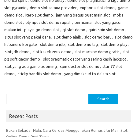
bronco spirit
,
demo slot no delay
,
demo slot pragmatic no lag
,
demo
slot pyramid
,
demo slot semua provider
,
euphoria slot demo
,
game
demo slot
,
itero slot demo
,
jam yang bagus buat main slot
,
moba
demo slot
,
olympus slot demo rupiah
,
permainan slot yang gacor
malam ini
,
play n go demo slot
,
qt slot demo
,
quickspin slot demo
,
situs slot yang pakai dana
,
slot demo ajaib
,
slot demo baru
,
slot demo
habanero koi gate
,
slot demo jdb
,
slot demo no lag
,
slot demo play
,
slot jdb demo
,
slot kakek zeus demo
,
slot machine demo gratis
,
slot
pg soft gacor demo
,
slot pragmatic gacor yang sering kasih jackpot
,
slot yang ada game booming
,
spin doctor slot demo
,
star 77 slot
demo
,
sticky bandits slot demo
,
yang dimaksud to dalam slot
Search
for:
Recent Posts
Bukan Sekadar Hoki: Cara Cerdas Menggunakan Rumus Jitu Main Slot
Online Tanpa Rugi Terus