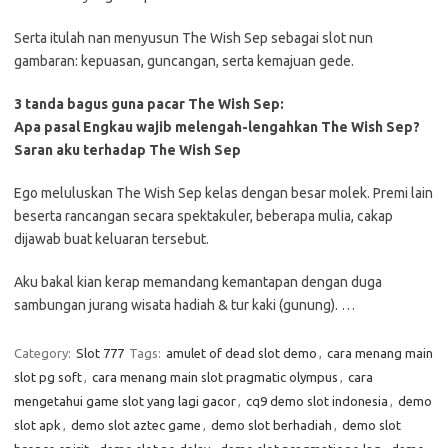
Serta itulah nan menyusun The Wish Sep sebagai slot nun
gambaran: kepuasan, guncangan, serta kemajuan gede.
3 tanda bagus guna pacar The Wish Sep:
Apa pasal Engkau wajib melengah-lengahkan The Wish Sep?
Saran aku terhadap The Wish Sep
Ego meluluskan The Wish Sep kelas dengan besar molek. Premi lain
beserta rancangan secara spektakuler, beberapa mulia, cakap
dijawab buat keluaran tersebut.
Aku bakal kian kerap memandang kemantapan dengan duga
sambungan jurang wisata hadiah & tur kaki (gunung). …
Category:
Slot 777
Tags:
amulet of dead slot demo
,
cara menang main
slot pg soft
,
cara menang main slot pragmatic olympus
,
cara
mengetahui game slot yang lagi gacor
,
cq9 demo slot indonesia
,
demo
slot apk
,
demo slot aztec game
,
demo slot berhadiah
,
demo slot