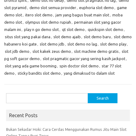
bronco spirit
,
demo slot no delay
,
demo slot pragmatic no lag
,
demo
slot pyramid
,
demo slot semua provider
,
euphoria slot demo
,
game
demo slot
,
itero slot demo
,
jam yang bagus buat main slot
,
moba
demo slot
,
olympus slot demo rupiah
,
permainan slot yang gacor
malam ini
,
play n go demo slot
,
qt slot demo
,
quickspin slot demo
,
situs slot yang pakai dana
,
slot demo ajaib
,
slot demo baru
,
slot demo
habanero koi gate
,
slot demo jdb
,
slot demo no lag
,
slot demo play
,
slot jdb demo
,
slot kakek zeus demo
,
slot machine demo gratis
,
slot
pg soft gacor demo
,
slot pragmatic gacor yang sering kasih jackpot
,
slot yang ada game booming
,
spin doctor slot demo
,
star 77 slot
demo
,
sticky bandits slot demo
,
yang dimaksud to dalam slot
Search
for:
Recent Posts
Bukan Sekadar Hoki: Cara Cerdas Menggunakan Rumus Jitu Main Slot
Online Tanpa Rugi Terus