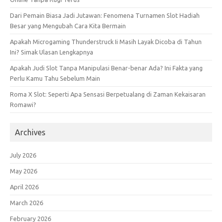
Dari Pemain Biasa Jadi Jutawan: Fenomena Turnamen Slot Hadiah
Besar yang Mengubah Cara Kita Bermain
Apakah Microgaming Thunderstruck Ii Masih Layak Dicoba di Tahun
Ini? Simak Ulasan Lengkapnya
Apakah Judi Slot Tanpa Manipulasi Benar-benar Ada? Ini Fakta yang
Perlu Kamu Tahu Sebelum Main
Roma X Slot: Seperti Apa Sensasi Berpetualang di Zaman Kekaisaran
Romawi?
Archives
July 2026
May 2026
April 2026
March 2026
February 2026