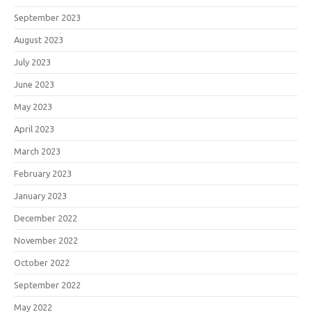
September 2023
August 2023
July 2023
June 2023
May 2023
April 2023
March 2023
February 2023
January 2023
December 2022
November 2022
October 2022
September 2022
May 2022