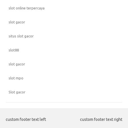
slot online terpercaya
slot gacor
situs slot gacor
slot88
slot gacor
slot mpo
Slot gacor
custom footer text left
custom footer text right