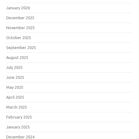
January 2026
December 2025
November 2025
October 2025
September 2025
August 2025
July 2025
June 2025
May 2025
April 2025
March 2025
February 2025
January 2025
December 2024