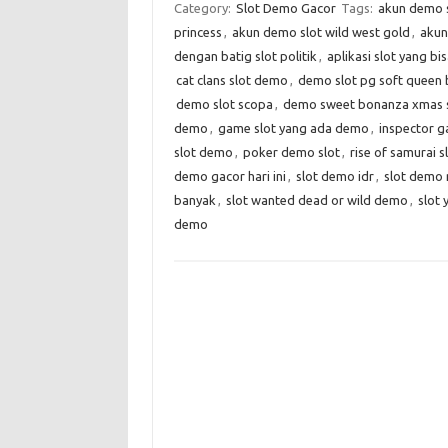
Category:
Slot Demo Gacor
Tags:
akun demo s
princess
,
akun demo slot wild west gold
,
akun
dengan batig slot politik
,
aplikasi slot yang b
cat clans slot demo
,
demo slot pg soft queen
demo slot scopa
,
demo sweet bonanza xmas s
demo
,
game slot yang ada demo
,
inspector g
slot demo
,
poker demo slot
,
rise of samurai 
demo gacor hari ini
,
slot demo idr
,
slot demo
banyak
,
slot wanted dead or wild demo
,
slot
demo