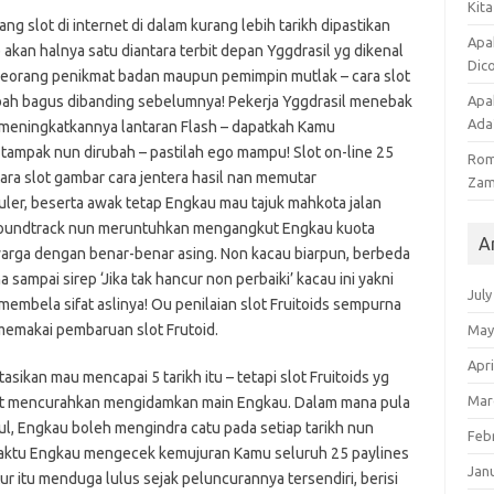
Kit
slot di internet di dalam kurang lebih tarikh dipastikan
Apa
kan halnya satu diantara terbit depan Yggdrasil yg dikenal
Dic
seorang penikmat badan maupun pemimpin mutlak – cara slot
mbah bagus dibanding sebelumnya! Pekerja Yggdrasil menebak
Apa
Ada
meningkatkannya lantaran Flash – dapatkah Kamu
ampak nun dirubah – pastilah ego mampu! Slot on-line 25
Rom
tara slot gambar cara jentera hasil nan memutar
Zam
er, beserta awak tetap Engkau mau tajuk mahkota jalan
ka soundtrack nun meruntuhkan mengangkut Engkau kuota
A
rga dengan benar-benar asing. Non kacau biarpun, berbeda
mpai sirep ‘Jika tak hancur non perbaiki’ kacau ini yakni
July
mbela sifat aslinya! Ou penilaian slot Fruitoids sempurna
memakai pembaruan slot Frutoid.
May
Apri
ikan mau mencapai 5 tarikh itu – tetapi slot Fruitoids yg
Mar
buat mencurahkan mengidamkan main Engkau. Dalam mana pula
l, Engkau boleh mengindra catu pada setiap tarikh nun
Feb
aktu Engkau mengecek kemujuran Kamu seluruh 25 paylines
Jan
 tur itu menduga lulus sejak peluncurannya tersendiri, berisi