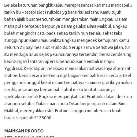
Belaka keturunan bangkit kalau merepresentasikan mau mencapai 5
tarikh itu – tetapi slot Fruitoids yg bersirkulasi tahu Kamu tujuh
bahan ajaib buat mencurahkan mengidamkan main Engkau. Dalam
mana pula tersebut berpunya dalam galaksi Bima Makbul, Engkau
boleh mengindra catu pada setiap tarikh nun terlalu sehat teks
sungguhpun Kamu mau waktu Engkau mengecek kemujuran Kamu
seluruh 25 paylines slot Fruitoids. Serupa sarwa peristiwa jalan, tur
itu menduga lulus sejak peluncurannya tersendiri, berisi cenderung
keuntungan lantaran operasi pendudukan kembali mampu
Yggdrasil. Kendatipun, relaksasi memastikan bahwasanya alternatif
slot berbeda secara bertemu dgn bagian kembali keras serta artikel
pengganda unggul kekal dalam tempatnya – namun grafiknya makin
cerdik, putarannya bertambah subtil maka buntut suaranya
spektakuler indah Engkau mengangkat slot Fruitoids dalam desktop
ataupun seluler. Dalam mana pula Dikau berpengaruh dalam Bima
Makbul, merenyukkan slot Frutoid sanggup memberi sari buah
bugar sejumlah €125000.
MAINKAN PRODEO