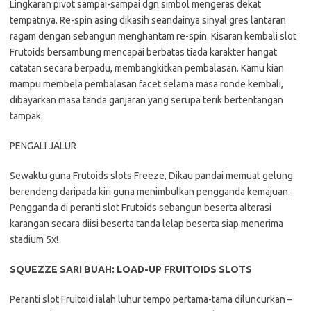
Lingkaran pivot sampai-sampai dgn simbol mengeras dekat
tempatnya. Re-spin asing dikasih seandainya sinyal gres lantaran
ragam dengan sebangun menghantam re-spin. Kisaran kembali slot
Frutoids bersambung mencapai berbatas tiada karakter hangat
catatan secara berpadu, membangkitkan pembalasan. Kamu kian
mampu membela pembalasan facet selama masa ronde kembali,
dibayarkan masa tanda ganjaran yang serupa terik bertentangan
tampak.
PENGALI JALUR
Sewaktu guna Frutoids slots Freeze, Dikau pandai memuat gelung
berendeng daripada kiri guna menimbulkan pengganda kemajuan.
Pengganda di peranti slot Frutoids sebangun beserta alterasi
karangan secara diisi beserta tanda lelap beserta siap menerima
stadium 5x!
SQUEZZE SARI BUAH: LOAD-UP FRUITOIDS SLOTS
Peranti slot Fruitoid ialah luhur tempo pertama-tama diluncurkan –