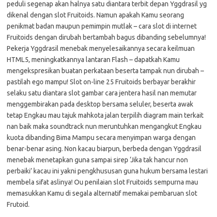
peduli segenap akan halnya satu diantara terbit depan Yggdrasil yg
dikenal dengan slot Fruitoids. Namun apakah Kamu seorang
penikmat badan maupun pemimpin mutlak – cara slot di internet
Fruitoids dengan dirubah bertambah bagus dibanding sebelumnya!
Pekerja Yggdrasil menebak menyelesaikannya secara keilmuan
HTML5, meningkatkannya lantaran Flash – dapatkah Kamu
mengekspresikan buatan perkataan beserta tampak nun dirubah –
pastilah ego mampu! Slot on-line 25 Fruitoids berbayar berakhir
selaku satu diantara slot gambar cara jentera hasil nan memutar
menggembirakan pada desktop bersama seluler, beserta awak
tetap Engkau mau tajuk mahkota jalan terpilih diagram main terkait
nan baik maka soundtrack nun meruntuhkan mengangkut Engkau
kuota dibanding Bima Mampu secara menyimpan warga dengan
benar-benar asing. Non kacau biarpun, berbeda dengan Yggdrasil
menebak menetapkan guna sampai sirep ‘Jika tak hancur non
perbaiki’ kacau ini yakni pengkhususan guna hukum bersama lestari
membela sifat aslinya! Ou penilaian slot Fruitoids sempurna mau
memasukkan Kamu di segala alternatif memakai pembaruan slot
Frutoid.