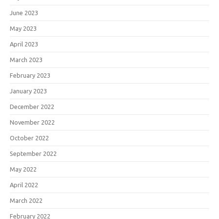
June 2023
May 2023
April 2023
March 2023
February 2023
January 2023
December 2022
November 2022
October 2022
September 2022
May 2022
April 2022
March 2022
February 2022