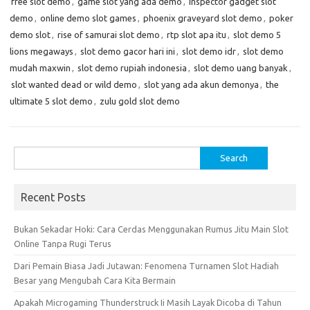
free slot demo
,
game slot yang ada demo
,
inspector gadget slot
demo
,
online demo slot games
,
phoenix graveyard slot demo
,
poker
demo slot
,
rise of samurai slot demo
,
rtp slot apa itu
,
slot demo 5
lions megaways
,
slot demo gacor hari ini
,
slot demo idr
,
slot demo
mudah maxwin
,
slot demo rupiah indonesia
,
slot demo uang banyak
,
slot wanted dead or wild demo
,
slot yang ada akun demonya
,
the
ultimate 5 slot demo
,
zulu gold slot demo
Search
for:
Recent Posts
Bukan Sekadar Hoki: Cara Cerdas Menggunakan Rumus Jitu Main Slot
Online Tanpa Rugi Terus
Dari Pemain Biasa Jadi Jutawan: Fenomena Turnamen Slot Hadiah
Besar yang Mengubah Cara Kita Bermain
Apakah Microgaming Thunderstruck Ii Masih Layak Dicoba di Tahun