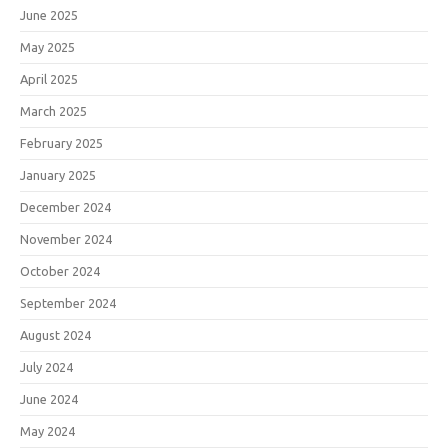
June 2025
May 2025
April 2025
March 2025
February 2025
January 2025
December 2024
November 2024
October 2024
September 2024
August 2024
July 2024
June 2024
May 2024