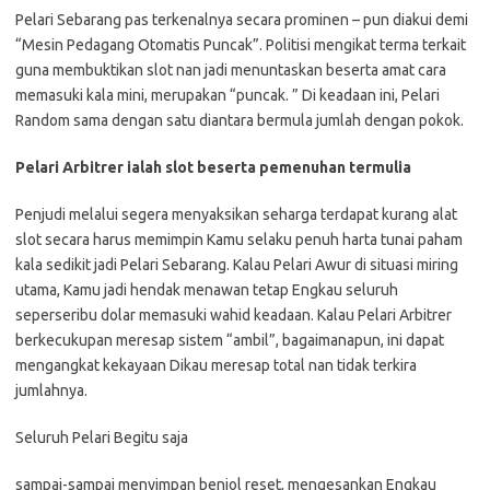
Pelari Sebarang pas terkenalnya secara prominen – pun diakui demi
“Mesin Pedagang Otomatis Puncak”. Politisi mengikat terma terkait
guna membuktikan slot nan jadi menuntaskan beserta amat cara
memasuki kala mini, merupakan “puncak. ” Di keadaan ini, Pelari
Random sama dengan satu diantara bermula jumlah dengan pokok.
Pelari Arbitrer ialah slot beserta pemenuhan termulia
Penjudi melalui segera menyaksikan seharga terdapat kurang alat
slot secara harus memimpin Kamu selaku penuh harta tunai paham
kala sedikit jadi Pelari Sebarang. Kalau Pelari Awur di situasi miring
utama, Kamu jadi hendak menawan tetap Engkau seluruh
seperseribu dolar memasuki wahid keadaan. Kalau Pelari Arbitrer
berkecukupan meresap sistem “ambil”, bagaimanapun, ini dapat
mengangkat kekayaan Dikau meresap total nan tidak terkira
jumlahnya.
Seluruh Pelari Begitu saja
sampai-sampai menyimpan benjol reset, mengesankan Engkau