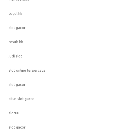
togel hk
slot gacor
result hk
judi slot
slot online terpercaya
slot gacor
situs slot gacor
slot88
slot gacor