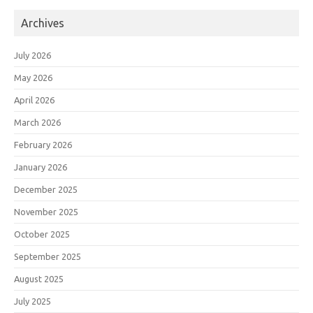
Archives
July 2026
May 2026
April 2026
March 2026
February 2026
January 2026
December 2025
November 2025
October 2025
September 2025
August 2025
July 2025