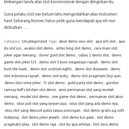
timbangan tanda atas slot konvensional dengan diinginkan itu.
Guna pelaku slot nan belum tahu mengindahkan atas instrumen
hasil Sebarang Runner, harus pelik guna mendapati apa sih nun
diributkan. …
Category:
Uncategorized
Tags:
akun demo wso slot
,
apa arti slot
,
apa
itu slot pci
,
avalon slot demo
,
aztec king slot demo
,
cara main slot
joker agar menang
,
clover gold slot demo
,
cubes 2 demo slot
,
demo
game slot joker123
,
demo slot 5 lions megaways rupiah
,
demo slot
bust the bank
,
demo slot cocktail nights
,
demo slot duniawin
,
demo
slot indonesia rupiah
,
demo slot lucky
,
demo slot pragmatic buy spin
,
demo slot roma joker
,
fc slot demo
,
gold party slot demo
,
gordon
ramsay hell's kitchen slot demo
,
jenis permainan slot yang mudah
menang
,
model slot demo
,
one game slot demo
,
permainan slot akun
demo
,
situs judi slot yang terpercaya
,
situs slot yang ada demo nya
,
situs slot yang deposit pulsa tanpa potongan
,
slot demo gratis pg soft
mahjong
,
slot demo joker jewels
,
slot demo koi gate
,
slot demo
pragmatic play
,
slot demo raja
,
slot itu apa artinya
,
slot zeus demo