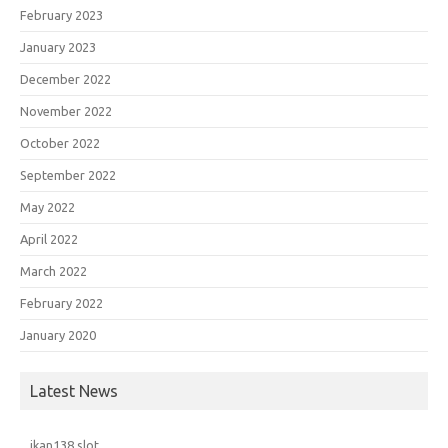
February 2023
January 2023
December 2022
November 2022
October 2022
September 2022
May 2022
April 2022
March 2022
February 2022
January 2020
Latest News
ikan138 slot