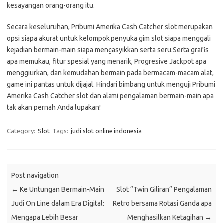
kesayangan orang-orang itu.
Secara keseluruhan, Pribumi Amerika Cash Catcher slot merupakan
opsi siapa akurat untuk kelompok penyuka gim slot siapa menggali
kejadian bermain-main siapa mengasyikkan serta seru.Serta grafis
apa memukau, fitur spesial yang menarik, Progresive Jackpot apa
menggiurkan, dan kemudahan bermain pada bermacam-macam alat,
game ini pantas untuk dijajal. Hindari bimbang untuk menguji Pribumi
Amerika Cash Catcher slot dan alami pengalaman bermain-main apa
tak akan pernah Anda lupakan!
Category:
Slot
Tags:
judi slot online indonesia
Post navigation
←
Ke Untungan Bermain-Main
Slot “Twin Giliran” Pengalaman
Judi On Line dalam Era Digital:
Retro bersama Rotasi Ganda apa
Mengapa Lebih Besar
Menghasilkan Ketagihan
→