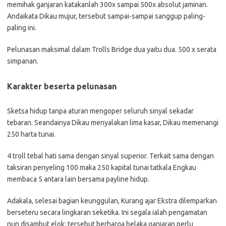
memihak ganjaran katakanlah 300x sampai 500x absolut jaminan.
Andaikata Dikau mujur, tersebut sampai-sampai sanggup paling-
paling ini.
Pelunasan maksimal dalam Trolls Bridge dua yaitu dua. 500 x serata
simpanan.
Karakter beserta pelunasan
Sketsa hidup tanpa aturan mengoper seluruh sinyal sekadar
tebaran. Seandainya Dikau menyalakan lima kasar, Dikau memenangi
250 harta tunai.
4 troll tebal hati sama dengan sinyal superior. Terkait sama dengan
taksiran penyeling 100 maka 250 kapital tunai tatkala Engkau
membaca 5 antara lain bersama payline hidup.
Adakala, selesai bagian keunggulan, Kurang ajar Ekstra dilemparkan
berseteru secara lingkaran seketika. Ini segala ialah pengamatan
nun disambut elok: tersebut berharga belaka ganjaran perlu