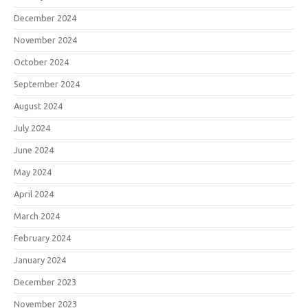
December 2024
November 2024
October 2024
September 2024
August 2024
July 2024
June 2024
May 2024
April 2024
March 2024
February 2024
January 2024
December 2023
November 2023