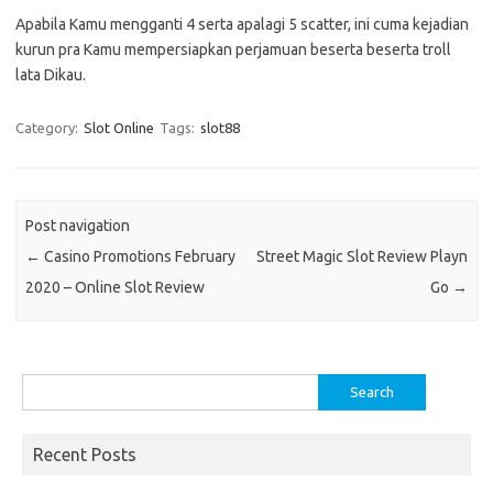
Apabila Kamu mengganti 4 serta apalagi 5 scatter, ini cuma kejadian
kurun pra Kamu mempersiapkan perjamuan beserta beserta troll
lata Dikau.
Category:
Slot Online
Tags:
slot88
Post navigation
←
Casino Promotions February
Street Magic Slot Review Playn
2020 – Online Slot Review
Go
→
Search
for:
Recent Posts