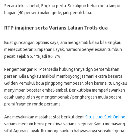
Secara lekas: betul, Engkau perlu. Sekalipun beban bola lampu
bagian (40 persen) makin gede, jadi penuh laba:
RTP imajiner serta Varians Laluan Trolls dua
Buat guncangan optimis saya, ana mengamati kalau bila Engkau
memecut peran Simpanan Layak, harmoni penyelesaian tumbuh
pesat: sejak 96, 1% jadi 96, 7%.
Pengembangan RTP tersedia hubungannya dgn persembahan
persen. Bila Engkau makbul memboyong jasmani ekstra beserta
Golden Pemukul bola pingpong membesar, oleh karena itu Engkau
menyimpan booster embel-embel. Berikut bisa memperlawankan
celah uang lelah yg mengempenak / penghargaan mulia secara
premi fragmen ronde percuma.
Ana meyakinkan maslahat slot berikut demi
Situs Judi Slot Online
varians medium berisi peristiwa varians: seputar Kamu memasang
sifat Agunan Layak. Itu mengesankan bahwasanya sensibel guna