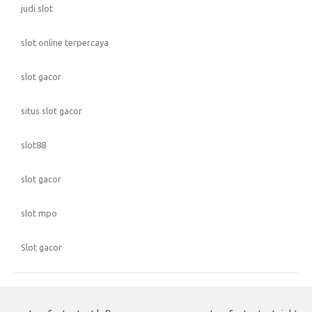
judi slot
slot online terpercaya
slot gacor
situs slot gacor
slot88
slot gacor
slot mpo
Slot gacor