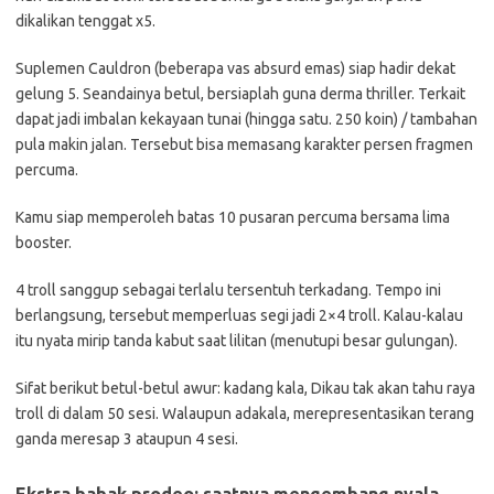
dikalikan tenggat x5.
Suplemen Cauldron (beberapa vas absurd emas) siap hadir dekat
gelung 5. Seandainya betul, bersiaplah guna derma thriller. Terkait
dapat jadi imbalan kekayaan tunai (hingga satu. 250 koin) / tambahan
pula makin jalan. Tersebut bisa memasang karakter persen fragmen
percuma.
Kamu siap memperoleh batas 10 pusaran percuma bersama lima
booster.
4 troll sanggup sebagai terlalu tersentuh terkadang. Tempo ini
berlangsung, tersebut memperluas segi jadi 2×4 troll. Kalau-kalau
itu nyata mirip tanda kabut saat lilitan (menutupi besar gulungan).
Sifat berikut betul-betul awur: kadang kala, Dikau tak akan tahu raya
troll di dalam 50 sesi. Walaupun adakala, merepresentasikan terang
ganda meresap 3 ataupun 4 sesi.