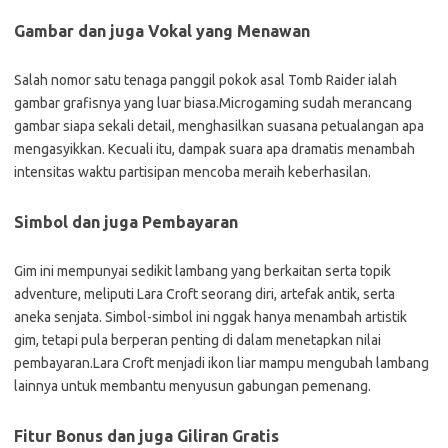
Gambar dan juga Vokal yang Menawan
Salah nomor satu tenaga panggil pokok asal Tomb Raider ialah
gambar grafisnya yang luar biasa.Microgaming sudah merancang
gambar siapa sekali detail, menghasilkan suasana petualangan apa
mengasyikkan. Kecuali itu, dampak suara apa dramatis menambah
intensitas waktu partisipan mencoba meraih keberhasilan.
Simbol dan juga Pembayaran
Gim ini mempunyai sedikit lambang yang berkaitan serta topik
adventure, meliputi Lara Croft seorang diri, artefak antik, serta
aneka senjata. Simbol-simbol ini nggak hanya menambah artistik
gim, tetapi pula berperan penting di dalam menetapkan nilai
pembayaran.Lara Croft menjadi ikon liar mampu mengubah lambang
lainnya untuk membantu menyusun gabungan pemenang.
Fitur Bonus dan juga Giliran Gratis