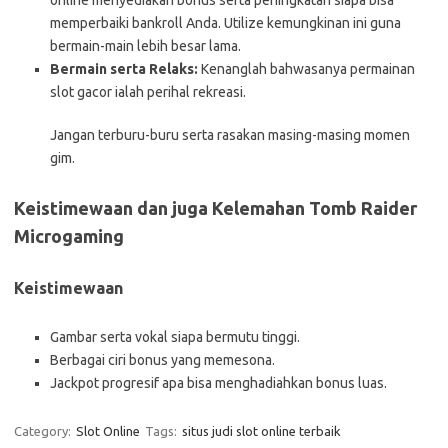
online menyediakan bonus serta peningkatan siapa bisa
memperbaiki bankroll Anda. Utilize kemungkinan ini guna
bermain-main lebih besar lama.
Bermain serta Relaks:
Kenanglah bahwasanya permainan
slot gacor ialah perihal rekreasi.
Jangan terburu-buru serta rasakan masing-masing momen
gim.
Keistimewaan dan juga Kelemahan Tomb Raider
Microgaming
Keistimewaan
Gambar serta vokal siapa bermutu tinggi.
Berbagai ciri bonus yang memesona.
Jackpot progresif apa bisa menghadiahkan bonus luas.
Category:
Slot Online
Tags:
situs judi slot online terbaik