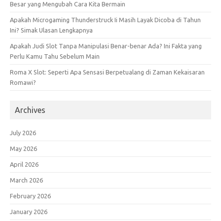
Besar yang Mengubah Cara Kita Bermain
Apakah Microgaming Thunderstruck Ii Masih Layak Dicoba di Tahun
Ini? Simak Ulasan Lengkapnya
Apakah Judi Slot Tanpa Manipulasi Benar-benar Ada? Ini Fakta yang
Perlu Kamu Tahu Sebelum Main
Roma X Slot: Seperti Apa Sensasi Berpetualang di Zaman Kekaisaran
Romawi?
Archives
July 2026
May 2026
April 2026
March 2026
February 2026
January 2026