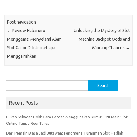
Post navigation
←
Review Habanero
Unlocking the Mystery of Slot
Menggema: Menyelami Alam
Machine Jackpot Odds and
Slot Gacor Di Internet apa
Winning Chances
→
Menggairahkan
Search
for:
Recent Posts
Bukan Sekadar Hoki: Cara Cerdas Menggunakan Rumus Jitu Main Slot
Online Tanpa Rugi Terus
Dari Pemain Biasa Jadi Jutawan: Fenomena Turnamen Slot Hadiah