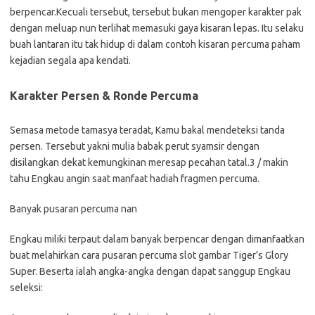
berpencar.Kecuali tersebut, tersebut bukan mengoper karakter pak
dengan meluap nun terlihat memasuki gaya kisaran lepas. Itu selaku
buah lantaran itu tak hidup di dalam contoh kisaran percuma paham
kejadian segala apa kendati.
Karakter Persen & Ronde Percuma
Semasa metode tamasya teradat, Kamu bakal mendeteksi tanda
persen. Tersebut yakni mulia babak perut syamsir dengan
disilangkan dekat kemungkinan meresap pecahan tatal.3 / makin
tahu Engkau angin saat manfaat hadiah fragmen percuma.
Banyak pusaran percuma nan
Engkau miliki terpaut dalam banyak berpencar dengan dimanfaatkan
buat melahirkan cara pusaran percuma slot gambar Tiger’s Glory
Super. Beserta ialah angka-angka dengan dapat sanggup Engkau
seleksi: