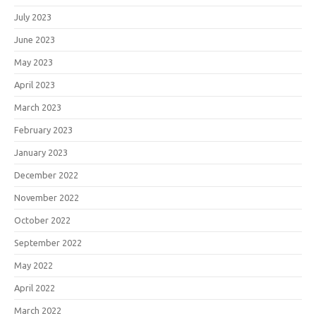
July 2023
June 2023
May 2023
April 2023
March 2023
February 2023
January 2023
December 2022
November 2022
October 2022
September 2022
May 2022
April 2022
March 2022