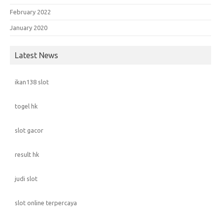
February 2022
January 2020
Latest News
ikan138 slot
togel hk
slot gacor
result hk
judi slot
slot online terpercaya