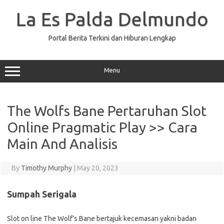
Skip
to
La Es Palda Delmundo
content
Portal Berita Terkini dan Hiburan Lengkap
Menu
The Wolfs Bane Pertaruhan Slot
Online Pragmatic Play >> Cara
Main And Analisis
By
Timothy Murphy
|
May 20, 2023
Sumpah Serigala
Slot on line The Wolf’s Bane bertajuk kecemasan yakni badan