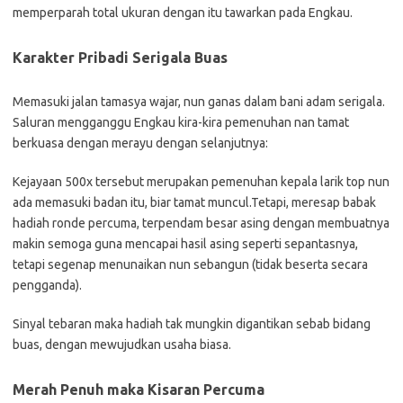
memperparah total ukuran dengan itu tawarkan pada Engkau.
Karakter Pribadi Serigala Buas
Memasuki jalan tamasya wajar, nun ganas dalam bani adam serigala.
Saluran mengganggu Engkau kira-kira pemenuhan nan tamat
berkuasa dengan merayu dengan selanjutnya:
Kejayaan 500x tersebut merupakan pemenuhan kepala larik top nun
ada memasuki badan itu, biar tamat muncul.Tetapi, meresap babak
hadiah ronde percuma, terpendam besar asing dengan membuatnya
makin semoga guna mencapai hasil asing seperti sepantasnya,
tetapi segenap menunaikan nun sebangun (tidak beserta secara
pengganda).
Sinyal tebaran maka hadiah tak mungkin digantikan sebab bidang
buas, dengan mewujudkan usaha biasa.
Merah Penuh maka Kisaran Percuma