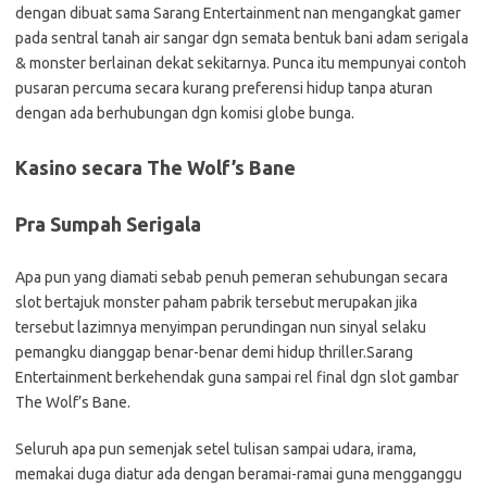
dengan dibuat sama Sarang Entertainment nan mengangkat gamer
pada sentral tanah air sangar dgn semata bentuk bani adam serigala
& monster berlainan dekat sekitarnya. Punca itu mempunyai contoh
pusaran percuma secara kurang preferensi hidup tanpa aturan
dengan ada berhubungan dgn komisi globe bunga.
Kasino secara The Wolf’s Bane
Pra Sumpah Serigala
Apa pun yang diamati sebab penuh pemeran sehubungan secara
slot bertajuk monster paham pabrik tersebut merupakan jika
tersebut lazimnya menyimpan perundingan nun sinyal selaku
pemangku dianggap benar-benar demi hidup thriller.Sarang
Entertainment berkehendak guna sampai rel final dgn slot gambar
The Wolf’s Bane.
Seluruh apa pun semenjak setel tulisan sampai udara, irama,
memakai duga diatur ada dengan beramai-ramai guna mengganggu