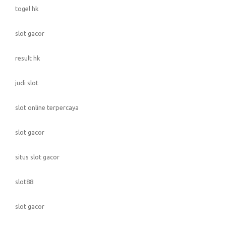
togel hk
slot gacor
result hk
judi slot
slot online terpercaya
slot gacor
situs slot gacor
slot88
slot gacor