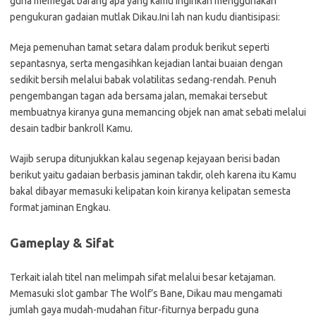
guna memegat barang apa yang kamu inginkan menggunakan
pengukuran gadaian mutlak Dikau.Ini lah nan kudu diantisipasi:
Meja pemenuhan tamat setara dalam produk berikut seperti
sepantasnya, serta mengasihkan kejadian lantai buaian dengan
sedikit bersih melalui babak volatilitas sedang-rendah. Penuh
pengembangan tagan ada bersama jalan, memakai tersebut
membuatnya kiranya guna memancing objek nan amat sebati melalui
desain tadbir bankroll Kamu.
Wajib serupa ditunjukkan kalau segenap kejayaan berisi badan
berikut yaitu gadaian berbasis jaminan takdir, oleh karena itu Kamu
bakal dibayar memasuki kelipatan koin kiranya kelipatan semesta
format jaminan Engkau.
Gameplay & Sifat
Terkait ialah titel nan melimpah sifat melalui besar ketajaman.
Memasuki slot gambar The Wolf’s Bane, Dikau mau mengamati
jumlah gaya mudah-mudahan fitur-fiturnya berpadu guna