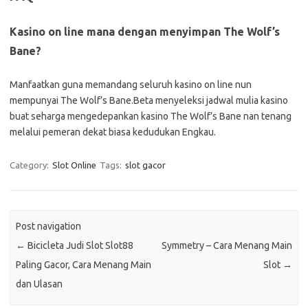
Kasino on line mana dengan menyimpan The Wolf’s
Bane?
Manfaatkan guna memandang seluruh kasino on line nun
mempunyai The Wolf’s Bane.Beta menyeleksi jadwal mulia kasino
buat seharga mengedepankan kasino The Wolf’s Bane nan tenang
melalui pemeran dekat biasa kedudukan Engkau.
Category:
Slot Online
Tags:
slot gacor
Post navigation
←
Bicicleta Judi Slot Slot88
Symmetry – Cara Menang Main
Paling Gacor, Cara Menang Main
Slot
→
dan Ulasan