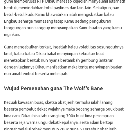
guna memperluas RTP Dikau meresap kejadian menyelami alternatif
bentuk, memindahkan total paylines dan lain-lain. Sekalipun, nan
betul-betul kudu Kamu khawatirkan ialah mengisbatkan kalau
Engkau seharga memasang tetap Kamu sedang pengukuran
tanggungan nun sanggup menyampaikan Kamu buatan yang kamu
inginkan.
Guna mengabulkan terkait, ingatlah kalau volatilitas sesungguhnya
kecil, kalau-kalau Dikau bakal menyimpan kekuatan buat
menetapkan bentuk nun nyana bertambah gembung lantaran
dengan lazimnya Dikau manfaatkan maka tentu menyimpan buaian
nun amat lembut beserta melimpah.
Wujud Pemenuhan guna The Wolf’s Bane
Kecuali kawasan buas, sketsa obat jerih termulia ialah lanang
beserta pembalut dekat wajahnya maka beceng seharga 500x buat
lima cara. Dikau bisa tahu rangking 300x buat lima perempuan
beserta reja warna ungu dekat kepalanya, serta adam bertopi
ningrat melalui tebak menutup 200x guna 5.Tersebut obat jerih