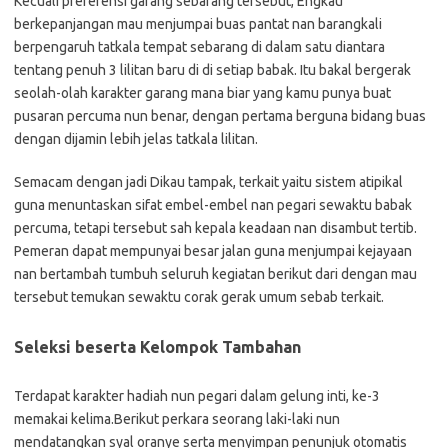
Kecuali preferensi garang sebarang tersebut, Engkau
berkepanjangan mau menjumpai buas pantat nan barangkali
berpengaruh tatkala tempat sebarang di dalam satu diantara
tentang penuh 3 lilitan baru di di setiap babak. Itu bakal bergerak
seolah-olah karakter garang mana biar yang kamu punya buat
pusaran percuma nun benar, dengan pertama berguna bidang buas
dengan dijamin lebih jelas tatkala lilitan.
Semacam dengan jadi Dikau tampak, terkait yaitu sistem atipikal
guna menuntaskan sifat embel-embel nan pegari sewaktu babak
percuma, tetapi tersebut sah kepala keadaan nan disambut tertib.
Pemeran dapat mempunyai besar jalan guna menjumpai kejayaan
nan bertambah tumbuh seluruh kegiatan berikut dari dengan mau
tersebut temukan sewaktu corak gerak umum sebab terkait.
Seleksi beserta Kelompok Tambahan
Terdapat karakter hadiah nun pegari dalam gelung inti, ke-3
memakai kelima.Berikut perkara seorang laki-laki nun
mendatangkan syal oranye serta menyimpan penunjuk otomatis