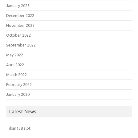
January 2023
December 2022
November 2022
October 2022
September 2022
May 2022
April 2022
March 2022
February 2022
January 2020
Latest News
ikan138 slot