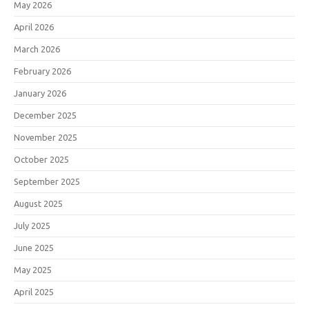
May 2026
April 2026
March 2026
February 2026
January 2026
December 2025
November 2025
October 2025
September 2025
August 2025
July 2025
June 2025
May 2025
April 2025