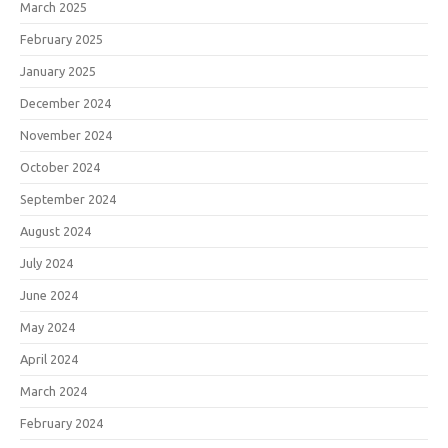
March 2025
February 2025
January 2025
December 2024
November 2024
October 2024
September 2024
August 2024
July 2024
June 2024
May 2024
April 2024
March 2024
February 2024