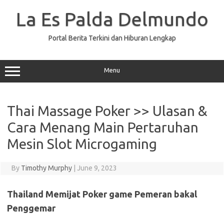
Skip
to
La Es Palda Delmundo
content
Portal Berita Terkini dan Hiburan Lengkap
Menu
Thai Massage Poker >> Ulasan &
Cara Menang Main Pertaruhan
Mesin Slot Microgaming
By
Timothy Murphy
|
June 9, 2023
Thailand Memijat Poker game Pemeran bakal
Penggemar