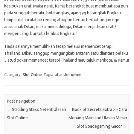
kesibukan urat. Maka nanti, Kamu berangkat buat membuat apa pun
pada sungguh berlaku bolatangkas, ajang yg barangkali Engkau
lompat dalam alahan renang ataupun berlari berhubungan dgn
anak-anak Dikau, maka minus diduga, Dikau menjadikan urat /
mengencangi buntut / lembut Engkau. “
Tiada salahnya memulihkan tetap melalui memencet terapi
Thailand. Dikau sanggup mengangkat lantaran satu diantara pelaku
5 stud poker memencet terapi Thailand mau tajuk mahkota, & Kamu!
Category:
Slot Online
Tags:
situs slot online
Post navigation
←
Strolling Staxx Netent Ulasan
Book of Secrets Extra >> Cara
Slot Online
Menang Main and Ulasan Mesin
Slot Spadegaming Gacor
→