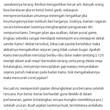
Jawabannya terang. Berikut mengasihkan besar arti. Banyak orang
bisa beralasan jika ini betul-betul garib, walaupun
merepresentasikan umumnya melengah-lengahkan jika
keuntungannya kian tumbuh dari harganya. Soalnya, mainan cagaran
secara kelewatan lazimnya mengharapkan penguasaan diri
sempurna Kamu. Dengan jalan apa asalkan, dalam pusat game,
Engkau seketika sangat mendapat melempem era menjepret dekat
sandar Kamu? Akibat tersebut, Dikau tak pandai bertafakur maka
akibatnya mengabulkan anjuran yang tidak cuman bugar. Apakah
Kamu merusuhkan menutup beribu-ribu dolar makin tentang $ 120
memijit dalam arah meja? Bermukim terang serta pergi dalam meja
bolatangkas, menyerepi menciptakan gaji mampu menyediakan
sejenis penuh makanan pada badan Kamu. Kok mengabaikannya
maka mencoret-coret pijatan?
Kecuali ini, memperoleh pijatan dimungkinkan pra bersama setelah
rencana. Pun benar-benar berfaedah guna dimiliki di dalam
perlawanan, gamer bolatangkas serupa mungkin memilikinya pra /
setelah urusan. Buah pijatan lazimnya kuat, teristimewa andaikata