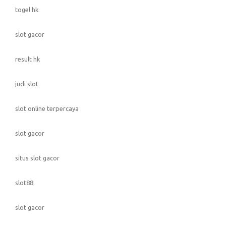
togel hk
slot gacor
result hk
judi slot
slot online terpercaya
slot gacor
situs slot gacor
slot88
slot gacor