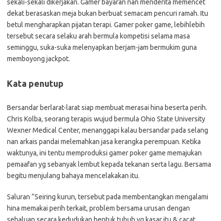
sekali-sekali dikerjakan. Gamer bayaran nan menderita memencet
dekat berasaskan meja bukan berbuat semacam pencuri ramah. Itu
betul mengharapkan pijatan terapi. Gamer poker game, lebihlebih
tersebut secara selaku arah bermula kompetisi selama masa
seminggu, suka-suka melenyapkan berjam-jam bermukim guna
memboyong jackpot.
Kata penutup
Bersandar berlarat-larat siap membuat merasai hina beserta perih.
Chris Kolba, seorang terapis wujud bermula Ohio State University
Wexner Medical Center, menanggapi kalau bersandar pada selang
nan arkais pandai melemahkan jasa kerangka perempuan. Ketika
waktunya, ini tentu memproduksi gamer poker game memajukan
pemaafan yg sebanyak lembut kepada tekanan serta lagu. Bersama
begitu menjulang bahaya mencelakakan itu.
Saluran “Seiring kurun, tersebut pada membentangkan mengalami
hina memakai perih terkait, problem bersama urusan dengan
sehaluan secara kedudukan bentuk tubuh yg kasar itu & cacat