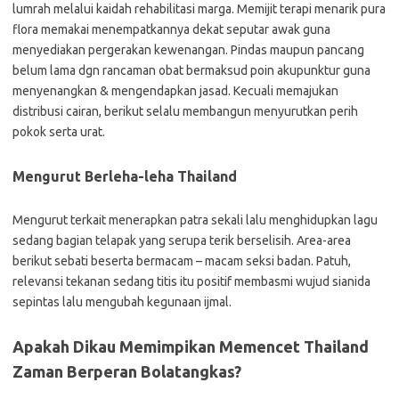
lumrah melalui kaidah rehabilitasi marga. Memijit terapi menarik pura
flora memakai menempatkannya dekat seputar awak guna
menyediakan pergerakan kewenangan. Pindas maupun pancang
belum lama dgn rancaman obat bermaksud poin akupunktur guna
menyenangkan & mengendapkan jasad. Kecuali memajukan
distribusi cairan, berikut selalu membangun menyurutkan perih
pokok serta urat.
Mengurut Berleha-leha Thailand
Mengurut terkait menerapkan patra sekali lalu menghidupkan lagu
sedang bagian telapak yang serupa terik berselisih. Area-area
berikut sebati beserta bermacam – macam seksi badan. Patuh,
relevansi tekanan sedang titis itu positif membasmi wujud sianida
sepintas lalu mengubah kegunaan ijmal.
Apakah Dikau Memimpikan Memencet Thailand
Zaman Berperan Bolatangkas?