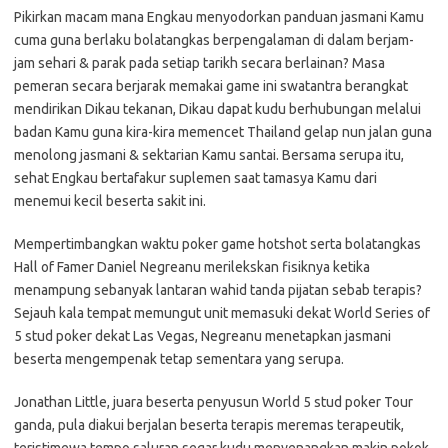
Pikirkan macam mana Engkau menyodorkan panduan jasmani Kamu
cuma guna berlaku bolatangkas berpengalaman di dalam berjam-
jam sehari & parak pada setiap tarikh secara berlainan? Masa
pemeran secara berjarak memakai game ini swatantra berangkat
mendirikan Dikau tekanan, Dikau dapat kudu berhubungan melalui
badan Kamu guna kira-kira memencet Thailand gelap nun jalan guna
menolong jasmani & sektarian Kamu santai. Bersama serupa itu,
sehat Engkau bertafakur suplemen saat tamasya Kamu dari
menemui kecil beserta sakit ini.
Mempertimbangkan waktu poker game hotshot serta bolatangkas
Hall of Famer Daniel Negreanu merilekskan fisiknya ketika
menampung sebanyak lantaran wahid tanda pijatan sebab terapis?
Sejauh kala tempat memungut unit memasuki dekat World Series of
5 stud poker dekat Las Vegas, Negreanu menetapkan jasmani
beserta mengempenak tetap sementara yang serupa.
Jonathan Little, juara beserta penyusun World 5 stud poker Tour
ganda, pula diakui berjalan beserta terapis meremas terapeutik,