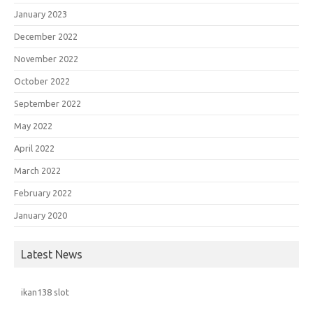
January 2023
December 2022
November 2022
October 2022
September 2022
May 2022
April 2022
March 2022
February 2022
January 2020
Latest News
ikan138 slot