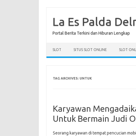
Skip
to
content
La Es Palda De
Portal Berita Terkini dan Hiburan Lengkap
SLOT
SITUS SLOT ONLINE
SLOT ONL
TAG ARCHIVES:
UNTUK
Karyawan Mengadaika
Untuk Bermain Judi O
Seorang karyawan di tempat pencucian mobil