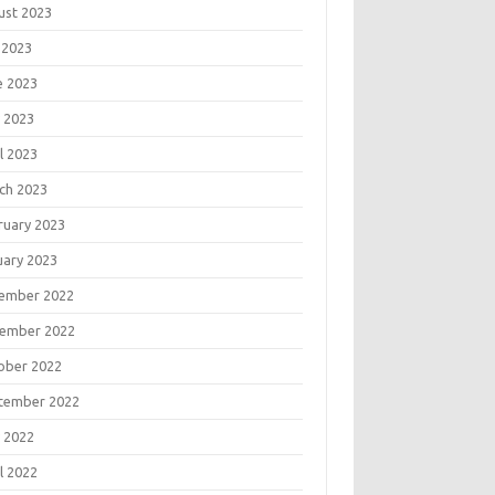
ust 2023
 2023
e 2023
 2023
l 2023
ch 2023
ruary 2023
uary 2023
ember 2022
ember 2022
ober 2022
tember 2022
 2022
l 2022