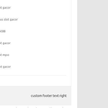
ot gacor
tus slot gacor
ot88
ot gacor
ot mpo
ot gacor
custom footer text right