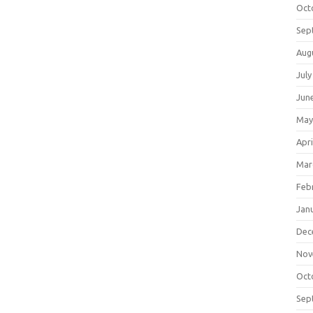
Oct
Sep
Aug
July
Jun
May
Apri
Mar
Feb
Jan
Dec
Nov
Oct
Sep