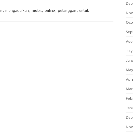
Dec
an
,
mengadaikan
,
mobil
,
online
,
pelanggan
,
untuk
Nov
Oct
Sep
Aug
July
Jun
May
Apri
Mar
Feb
Jan
Dec
Nov