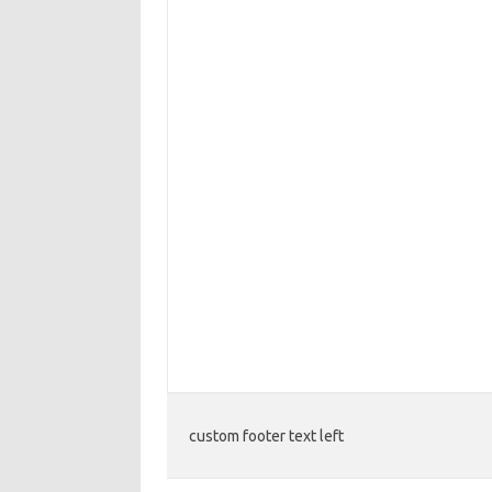
custom footer text left