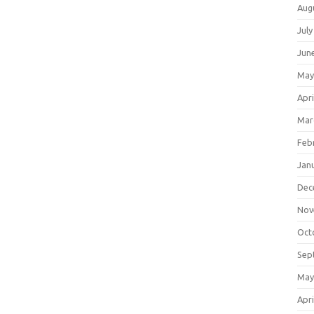
Aug
July
Jun
May
Apri
Mar
Feb
Jan
Dec
Nov
Oct
Sep
May
Apri