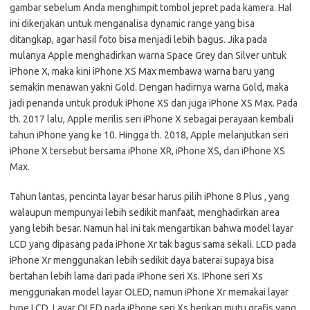
gambar sebelum Anda menghimpit tombol jepret pada kamera. Hal
ini dikerjakan untuk menganalisa dynamic range yang bisa
ditangkap, agar hasil foto bisa menjadi lebih bagus. Jika pada
mulanya Apple menghadirkan warna Space Grey dan Silver untuk
iPhone X, maka kini iPhone XS Max membawa warna baru yang
semakin menawan yakni Gold. Dengan hadirnya warna Gold, maka
jadi penanda untuk produk iPhone XS dan juga iPhone XS Max. Pada
th. 2017 lalu, Apple merilis seri iPhone X sebagai perayaan kembali
tahun iPhone yang ke 10. Hingga th. 2018, Apple melanjutkan seri
iPhone X tersebut bersama iPhone XR, iPhone XS, dan iPhone XS
Max.
Tahun lantas, pencinta layar besar harus pilih iPhone 8 Plus , yang
walaupun mempunyai lebih sedikit manfaat, menghadirkan area
yang lebih besar. Namun hal ini tak mengartikan bahwa model layar
LCD yang dipasang pada iPhone Xr tak bagus sama sekali. LCD pada
iPhone Xr menggunakan lebih sedikit daya baterai supaya bisa
bertahan lebih lama dari pada iPhone seri Xs. IPhone seri Xs
menggunakan model layar OLED, namun iPhone Xr memakai layar
type LCD. Layar OLED pada iPhone seri Xs berikan mutu grafis yang