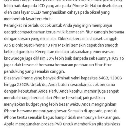
lebih baik daripada LCD yang ada pada iPhone Xr. Hal ini disebabkan
oleh cara layar OLED menghasilkan cahaya pada piksel yang
membentuk layar tersebut.
Perangkat ini terlalu cocok untuk Anda yang ingin mempunyai
gadget compact namun terus miliki bermacam fitur canggih bersama
dengan desain yang minimalis. Dibekali bersama chipset canggih
A15 Bionic buat iPhone 13 Pro Max ini semakin cepat dan smooth
ketika digunakan. Kecepatan didalam laksanakan pemerosesan
knowledge juga diklaim 50% lebih baik daripada sebelumnya. IOS 15
juga udah tersemat bersama bermacam pembaruan fitur-fitur
pendukung yang semakin canggih.
Biasanya iPhone yang banyak diminati yakni kapasitas 64GB, 128GB
hingga 256GB. Untuk itu, Anda butuh sesuaikan cocok bersama
dengan kebutuhan Anda. Perlu Anda ketahui, memori juga sangat
merubah harga berasal dari iPhone tersebut, jadi pastikan
menyiapkan budget yang lebih besar waktu Anda menginginkan
iPhone bersama memori yang besar. Semakin di upgrade, produk
iPhone tentu semakin bagus hampir tidak mempunyai kekurangan.
Apple menggunakan proses PVD untuk memberikan pita stainless