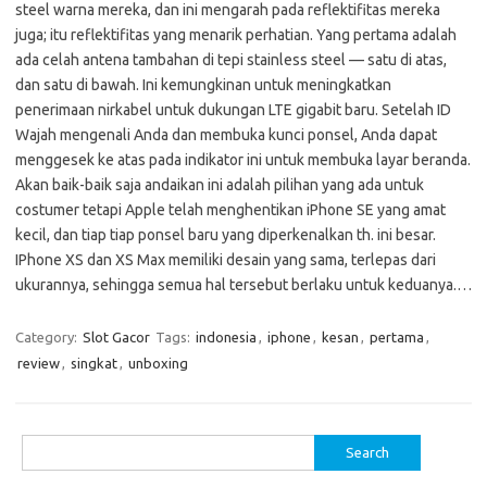
steel warna mereka, dan ini mengarah pada reflektifitas mereka
juga; itu reflektifitas yang menarik perhatian. Yang pertama adalah
ada celah antena tambahan di tepi stainless steel — satu di atas,
dan satu di bawah. Ini kemungkinan untuk meningkatkan
penerimaan nirkabel untuk dukungan LTE gigabit baru. Setelah ID
Wajah mengenali Anda dan membuka kunci ponsel, Anda dapat
menggesek ke atas pada indikator ini untuk membuka layar beranda.
Akan baik-baik saja andaikan ini adalah pilihan yang ada untuk
costumer tetapi Apple telah menghentikan iPhone SE yang amat
kecil, dan tiap tiap ponsel baru yang diperkenalkan th. ini besar.
IPhone XS dan XS Max memiliki desain yang sama, terlepas dari
ukurannya, sehingga semua hal tersebut berlaku untuk keduanya.…
Category:
Slot Gacor
Tags:
indonesia
,
iphone
,
kesan
,
pertama
,
review
,
singkat
,
unboxing
Search
for: