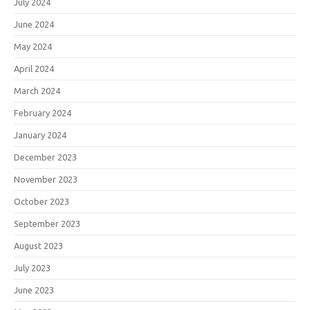
July 2024
June 2024
May 2024
April 2024
March 2024
February 2024
January 2024
December 2023
November 2023
October 2023
September 2023
August 2023
July 2023
June 2023