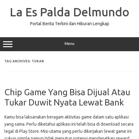
Skip
to
La Es Palda Delmundo
content
Portal Berita Terkini dan Hiburan Lengkap
Menu
TAG ARCHIVES:
TUKAR
Chip Game Yang Bisa Dijual Atau
Tukar Duwit Nyata Lewat Bank
Kamu bisa laksanakan beragam aktivitas game dalam satu aplikasi
yang sama. Perlu diketahui aplikasi ini telah bisa di download secara
legal di Play Store. Misi utama yang perlu dikerjakan lewat game ini
cukup simple namun tidak menutup potensi mendapatkan reward