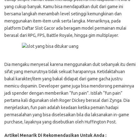
yang cukup banyak. Kamu bisa mendapatkan duit dari game ini
bersama langkah menambah level setinggi kemungkinan dan
menggunakan item-item unik serta langka. Menariknya, pada
platform Daftar Slot Gacor ada beragam model permainan mulai
berasal dari RPG, FPS, Battle Royale, hingga gim multiplayer.
Dia mengaku menyesal karena menggunakan duit sebanyak itu demi
sifat yang menurutnya tidak sekuat harapannya. Ketidaktahuan
bakal karakter/item yang bakal didapat dari game gacha justru
memicu dopamin. Developer game juga bisa mendorong pemainnya
jadi spender dengan memberikan “fun pain”. Istilah “fun pain”
pertama kali digunakan oleh Roger Dickey berasal dari Zynga. Dia
menjelaskan, fun pain adalah keadaan ketika pemain hadapi
permasalahan yang bisa diselesaikan bila dia laksanakan in-game
purchase, layaknya yang disebutkan oleh Huffington Post.
Artikel Menarik Di Rekomendasikan Untuk Anda :