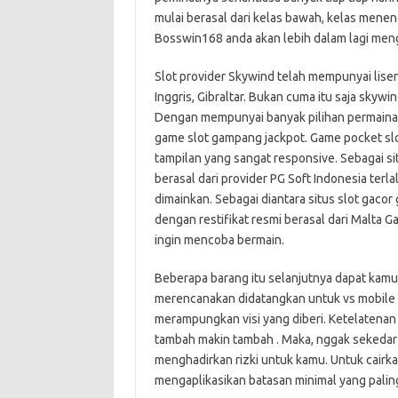
mulai berasal dari kelas bawah, kelas menenga
Bosswin168 anda akan lebih dalam lagi men
Slot provider Skywind telah mempunyai lisen
Inggris, Gibraltar. Bukan cuma itu saja skywi
Dengan mempunyai banyak pilihan permainan 
game slot gampang jackpot. Game pocket slo
tampilan yang sangat responsive. Sebagai s
berasal dari provider PG Soft Indonesia terla
dimainkan. Sebagai diantara situs slot gaco
dengan restifikat resmi berasal dari Malta Ga
ingin mencoba bermain.
Beberapa barang itu selanjutnya dapat kamu
merencanakan didatangkan untuk vs mobile i
merampungkan visi yang diberi. Ketelatenan
tambah makin tambah . Maka, nggak sekedar
menghadirkan rizki untuk kamu. Untuk cairk
mengaplikasikan batasan minimal yang palin