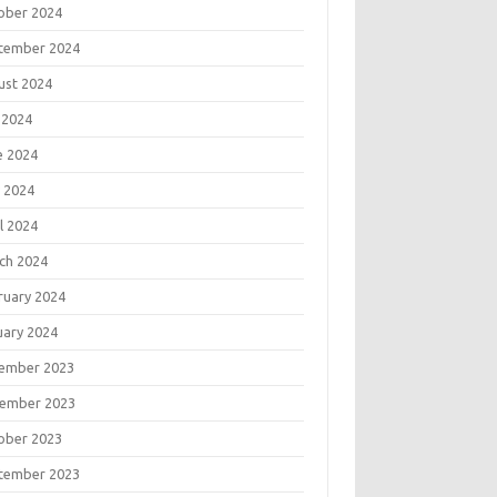
ober 2024
tember 2024
ust 2024
 2024
e 2024
 2024
l 2024
ch 2024
ruary 2024
uary 2024
ember 2023
ember 2023
ober 2023
tember 2023