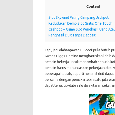
Content
Slot Skywind Paling Gampang Jackpot
Kedudukan Demo Slot Gratis One Touch
Cashpop – Game Slot Penghasil Uang Ata
Penghasil Duit Tanpa Deposit
Tapi, jadi olahragawan E-Sport pula butuh p
Games Higgs Domino mengharuskan lebih dar
pemain bekerja untuk menambah sebuah kota 
pemain harus menuntaskan pekerjaan atau vis
beberapa hadiah, seperti nominal duit dapat d
bersama dengan pemakai lebih satu juta ora
dapat terus up-date info disekitaran sekali