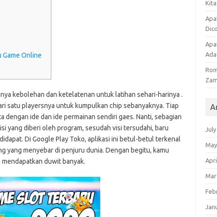
Kit
Apa
Dic
Apa
Ada
u Game Online
Rom
Zam
unya kebolehan dan ketelatenan untuk latihan sehari-harinya .
i satu playersnya untuk kumpulkan chip sebanyaknya. Tiap
A
dengan ide dan ide permainan sendiri gaes. Nanti, sebagian
i yang diberi oleh program, sesudah visi tersudahi, baru
July
idapat. Di Google Play Toko, aplikasi ini betul-betul terkenal
May
ng yang menyebar di penjuru dunia. Dengan begitu, kamu
Apri
an mendapatkan duwit banyak.
Mar
Feb
Jan