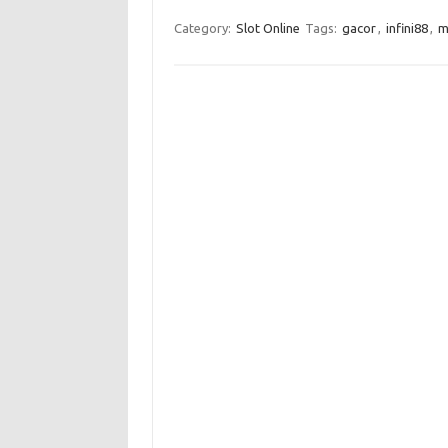
Category:
Slot Online
Tags:
gacor
,
infini88
,
m