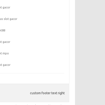
ot gacor
tus slot gacor
ot88
ot gacor
ot mpo
ot gacor
custom footer text right