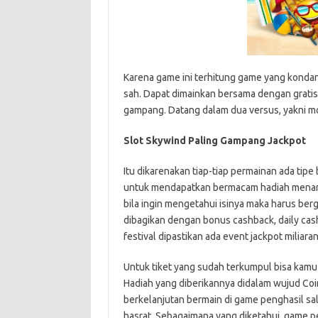
Karena game ini terhitung game yang kondan
sah. Dapat dimainkan bersama dengan gratis
gampang. Datang dalam dua versus, yakni mob
Slot Skywind Paling Gampang Jackpot
Itu dikarenakan tiap-tiap permainan ada tip
untuk mendapatkan bermacam hadiah menarik.
bila ingin mengetahui isinya maka harus ber
dibagikan dengan bonus cashback, daily cash
festival dipastikan ada event jackpot miliar
Untuk tiket yang sudah terkumpul bisa kamu t
Hadiah yang diberikannya didalam wujud Coi
berkelanjutan bermain di game penghasil s
hasrat. Sebagaimana yang diketahui, game p