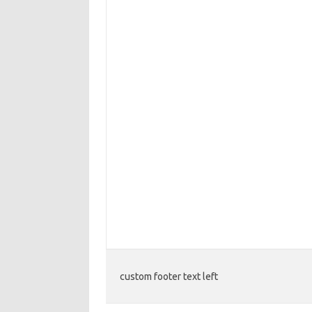
custom footer text left