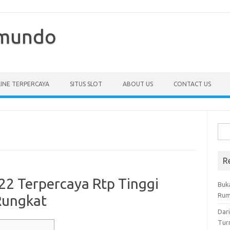
lmundo
INE TERPERCAYA
SITUS SLOT
ABOUT US
CONTACT US
Sea
for:
R
022 Terpercaya Rtp Tinggi
Buk
Rum
Rungkat
Dar
Tur